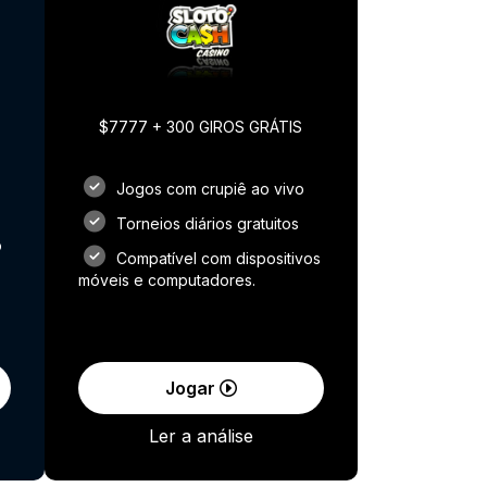
$7777 + 300 GIROS GRÁTIS
Jogos com crupiê ao vivo
Torneios diários gratuitos
o
Compatível com dispositivos
móveis e computadores.
Jogar
Ler a análise