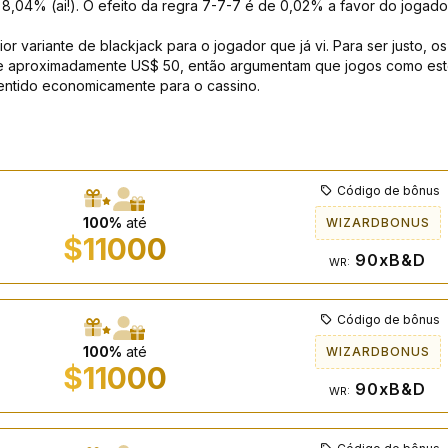
8,04% (ai!). O efeito da regra 7-7-7 é de 0,02% a favor do jogado
 variante de blackjack para o jogador que já vi. Para ser justo, o
 de aproximadamente US$ 50, então argumentam que jogos como es
entido economicamente para o cassino.
Código de bônus
100%
até
WIZARDBONUS
$11000
90xB&D
WR:
Código de bônus
100%
até
WIZARDBONUS
$11000
90xB&D
WR: