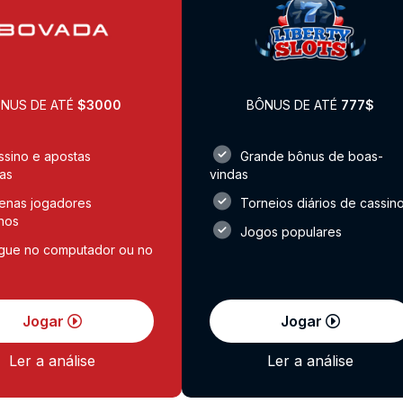
NUS DE ATÉ
$3000
BÔNUS DE ATÉ
777$
ssino e apostas
Grande bônus de boas-
vas
vindas
enas jogadores
Torneios diários de cassin
nos
Jogos populares
gue no computador ou no
Jogar
Jogar
Ler a análise
Ler a análise