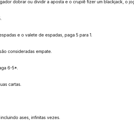
ador dobrar ou dividir a aposta e o crupiê fizer um blackjack, o jo
.
spadas e o valete de espadas, paga 5 para 1.
s são consideradas empate.
aga 6-5*.
uas cartas.
ncluindo ases, infinitas vezes.