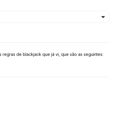
 regras de blackjack que já vi, que são as seguintes: