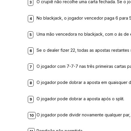
O crupiê não recolhe uma carta fechada. Se o jog
No blackjack, o jogador vencedor paga 6 para 5
Uma mão vencedora no blackjack, com o ás de e
Se o dealer fizer 22, todas as apostas restante
O jogador com 7-7-7 nas três primeiras cartas p
O jogador pode dobrar a aposta em quaisquer d
O jogador pode dobrar a aposta após o split.
O jogador pode dividir novamente qualquer par, i
Rendição não permitida.