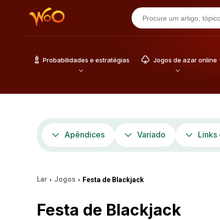
Probabilidades e estratégias
Jogos de azar online
Apêndices
Variado
Links
Lar
Jogos
Festa de Blackjack
›
›
Festa de Blackjack