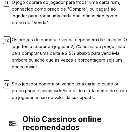
O jogo cobrará do jogador para trocar uma carta ruim,
conhecido como preço de "Compra", ou pagará ao
jogador para trocar uma carta boa, conhecido como
preço de "Venda".
Os preços de compra e venda dependem da situação. O
jogo tenta cobrar do jogador 2,5% acima do preço justo
para comprar uma carta e 2,5% abaixo para vendê-la,
embora eu ache que às vezes a porcentagem seja um
pouco maior.
Se o jogador compra ou vende uma carta, o custo ou
preço pago é adicionado/subtraído diretamente do saldo
do jogador, e não do valor da sua aposta.
Ohio Cassinos online
recomendados