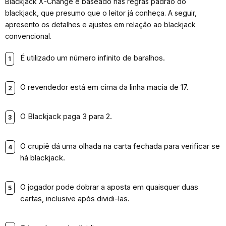
Blackjack X-Change é baseado nas regras padrão do
blackjack, que presumo que o leitor já conheça. A seguir,
apresento os detalhes e ajustes em relação ao blackjack
convencional.
É utilizado um número infinito de baralhos.
O revendedor está em cima da linha macia de 17.
O Blackjack paga 3 para 2.
O crupiê dá uma olhada na carta fechada para verificar se
há blackjack.
O jogador pode dobrar a aposta em quaisquer duas
cartas, inclusive após dividi-las.