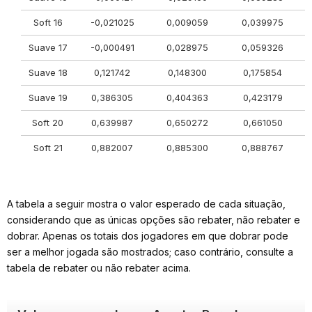
Soft 16
-0,021025
0,009059
0,039975
Suave 17
-0,000491
0,028975
0,059326
Suave 18
0,121742
0,148300
0,175854
Suave 19
0,386305
0,404363
0,423179
Soft 20
0,639987
0,650272
0,661050
Soft 21
0,882007
0,885300
0,888767
A tabela a seguir mostra o valor esperado de cada situação,
considerando que as únicas opções são rebater, não rebater e
dobrar. Apenas os totais dos jogadores em que dobrar pode
ser a melhor jogada são mostrados; caso contrário, consulte a
tabela de rebater ou não rebater acima.