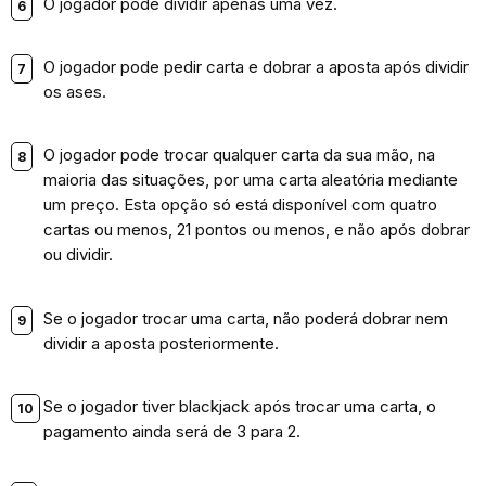
O jogador pode dividir apenas uma vez.
O jogador pode pedir carta e dobrar a aposta após dividir
os ases.
O jogador pode trocar qualquer carta da sua mão, na
maioria das situações, por uma carta aleatória mediante
um preço. Esta opção só está disponível com quatro
cartas ou menos, 21 pontos ou menos, e não após dobrar
ou dividir.
Se o jogador trocar uma carta, não poderá dobrar nem
dividir a aposta posteriormente.
Se o jogador tiver blackjack após trocar uma carta, o
pagamento ainda será de 3 para 2.