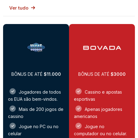
Ver tudo
BÔNUS DE ATÉ
$11.000
BÔNUS DE ATÉ
$3000
Jogadores de todos
Cassino e apostas
os EUA são bem-vindos.
esportivas
Mais de 200 jogos de
Apenas jogadores
cassino
americanos
Jogue no PC ou no
Jogue no
celular
computador ou no celular.