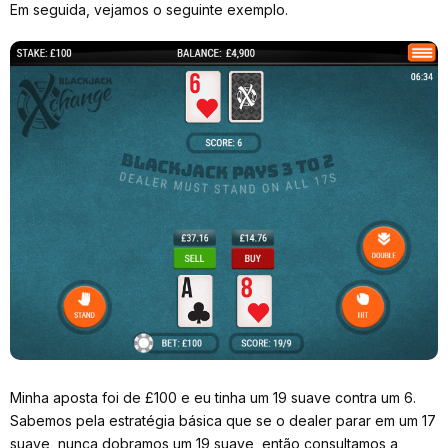
Em seguida, vejamos o seguinte exemplo.
Minha aposta foi de £100 e eu tinha um 19 suave contra um 6.
Sabemos pela estratégia básica que se o dealer parar em um 17
suave, nunca dobramos um 19 suave, então consultamos a