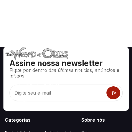
Assine nossa newsletter
Fique por dentro das últimas notícias, anúncios e
Estratégias e informações matematicamente corretas para
artigos.
jogos de cassino como blackjack, craps, roleta e centenas
de outros jogos disponíveis.
Categorias
Sobre nós