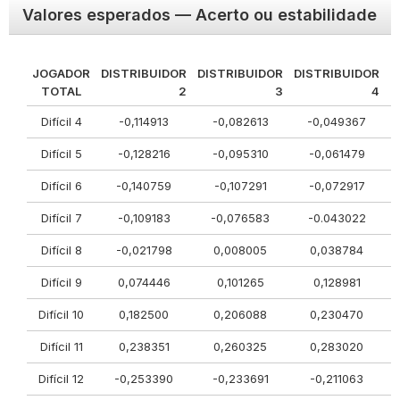
Valores esperados — Acerto ou estabilidade
JOGADOR
DISTRIBUIDOR
DISTRIBUIDOR
DISTRIBUIDOR
D
TOTAL
2
3
4
Difícil 4
-0,114913
-0,082613
-0,049367
Difícil 5
-0,128216
-0,095310
-0,061479
Difícil 6
-0,140759
-0,107291
-0,072917
Difícil 7
-0,109183
-0,076583
-0.043022
Difícil 8
-0,021798
0,008005
0,038784
Difícil 9
0,074446
0,101265
0,128981
Difícil 10
0,182500
0,206088
0,230470
Difícil 11
0,238351
0,260325
0,283020
Difícil 12
-0,253390
-0,233691
-0,211063