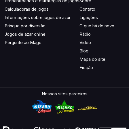
Probabilidades e estratégias de jogos
Sobre
Calculadoras de jogos
Contato
Informações sobre jogos de azar
Ligações
Brinque por diversão
O que há de novo
Jogos de azar online
Rádio
Pergunte ao Mago
Vídeo
Blog
Mapa do site
Ficção
Nossos sites parceiros