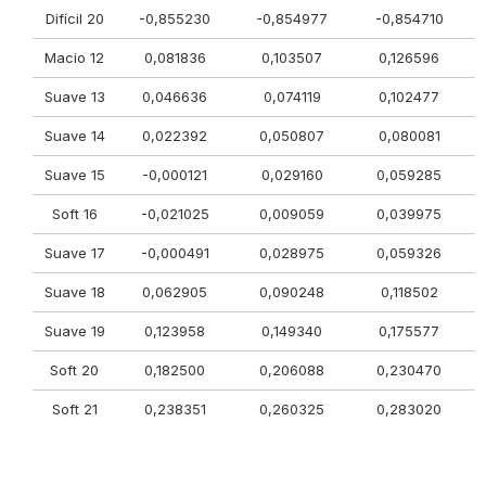
Difícil 20
-0,855230
-0,854977
-0,854710
Macio 12
0,081836
0,103507
0,126596
Suave 13
0,046636
0,074119
0,102477
Suave 14
0,022392
0,050807
0,080081
Suave 15
-0,000121
0,029160
0,059285
Soft 16
-0,021025
0,009059
0,039975
Suave 17
-0,000491
0,028975
0,059326
Suave 18
0,062905
0,090248
0,118502
Suave 19
0,123958
0,149340
0,175577
Soft 20
0,182500
0,206088
0,230470
Soft 21
0,238351
0,260325
0,283020