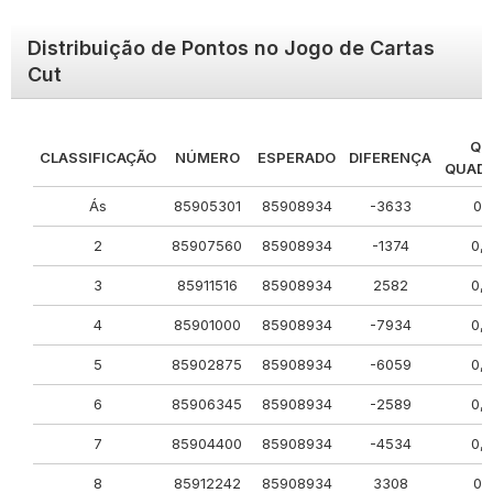
Distribuição de Pontos no Jogo de Cartas
Cut
QU
CLASSIFICAÇÃO
NÚMERO
ESPERADO
DIFERENÇA
QUAD
Ás
85905301
85908934
-3633
0,1
2
85907560
85908934
-1374
0,
3
85911516
85908934
2582
0,
4
85901000
85908934
-7934
0,
5
85902875
85908934
-6059
0,
6
85906345
85908934
-2589
0,
7
85904400
85908934
-4534
0,
8
85912242
85908934
3308
0,1