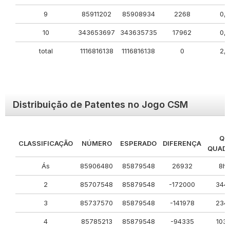
9
85911202
85908934
2268
0,
10
343653697
343635735
17962
0,
total
1116816138
1116816138
0
2,
Distribuição de Patentes no Jogo CSM
QU
CLASSIFICAÇÃO
NÚMERO
ESPERADO
DIFERENÇA
QUAD
Ás
85906480
85879548
26932
8h
2
85707548
85879548
-172000
344
3
85737570
85879548
-141978
234
4
85785213
85879548
-94335
103