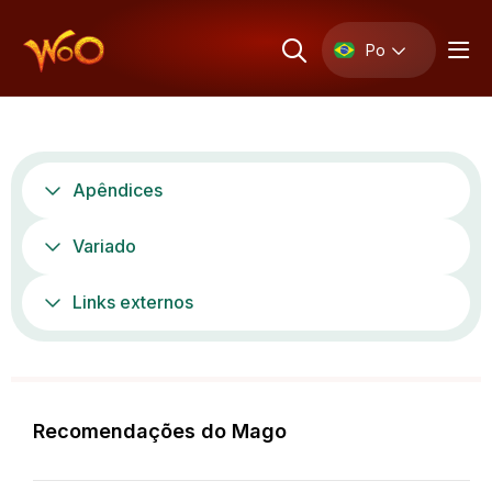
Po
Apêndices
Variado
Links externos
Recomendações do Mago