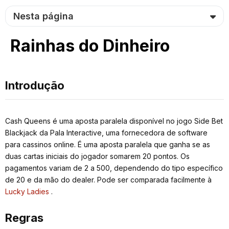
Nesta página
Rainhas do Dinheiro
Introdução
Cash Queens é uma aposta paralela disponível no jogo Side Bet
Blackjack da Pala Interactive, uma fornecedora de software
para cassinos online. É uma aposta paralela que ganha se as
duas cartas iniciais do jogador somarem 20 pontos. Os
pagamentos variam de 2 a 500, dependendo do tipo específico
de 20 e da mão do dealer. Pode ser comparada facilmente à
Lucky Ladies
.
Regras