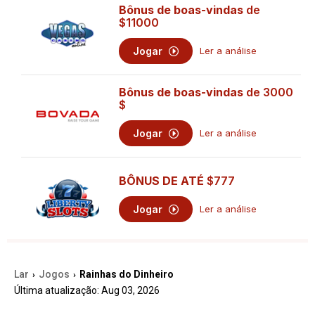
Bônus de boas-vindas
de
$11000
Jogar
Ler a análise
Bônus de boas-vindas
de 3000
$
Jogar
Ler a análise
BÔNUS DE ATÉ
$777
Jogar
Ler a análise
Lar
Jogos
Rainhas do Dinheiro
›
›
Última atualização: Aug 03, 2026