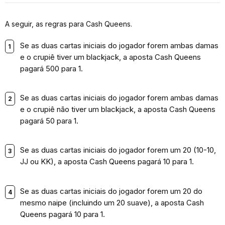
A seguir, as regras para Cash Queens.
Se as duas cartas iniciais do jogador forem ambas damas
e o crupiê tiver um blackjack, a aposta Cash Queens
pagará 500 para 1.
Se as duas cartas iniciais do jogador forem ambas damas
e o crupiê não tiver um blackjack, a aposta Cash Queens
pagará 50 para 1.
Se as duas cartas iniciais do jogador forem um 20 (10-10,
JJ ou KK), a aposta Cash Queens pagará 10 para 1.
Se as duas cartas iniciais do jogador forem um 20 do
mesmo naipe (incluindo um 20 suave), a aposta Cash
Queens pagará 10 para 1.