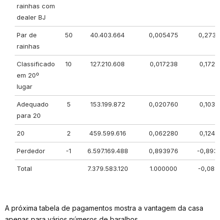
rainhas com
dealer BJ
Par de
50
40.403.664
0,005475
0,273
rainhas
Classificado
10
127.210.608
0,017238
0,1723
em 20º
lugar
Adequado
5
153.199.872
0,020760
0,1038
para 20
20
2
459.599.616
0,062280
0,1245
Perdedor
-1
6.597.169.488
0,893976
-0,893
Total
7.379.583.120
1.000000
-0,083
A próxima tabela de pagamentos mostra a vantagem da casa
apenas para vários números de baralhos.