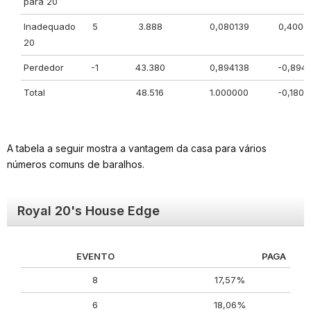
para 20
Inadequado
5
3.888
0,080139
0,4006
20
Perdedor
-1
43.380
0,894138
-0,894
Total
48.516
1.000000
-0,180
A tabela a seguir mostra a vantagem da casa para vários
números comuns de baralhos.
Royal 20's House Edge
EVENTO
PAGA
8
17,57%
6
18,06%