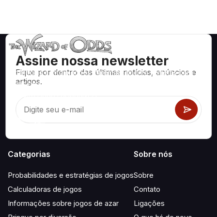
Assine nossa newsletter
Fique por dentro das últimas notícias, anúncios e
Estratégias e informações matematicamente corretas para
artigos.
jogos de cassino como blackjack, craps, roleta e centenas
de outros jogos disponíveis.
Categorias
Sobre nós
Probabilidades e estratégias de jogos
Sobre
Calculadoras de jogos
Contato
Informações sobre jogos de azar
Ligações