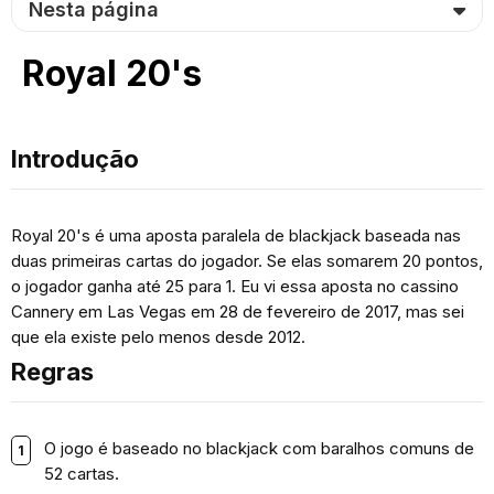
Nesta página
Royal 20's
Introdução
Royal 20's é uma aposta paralela de blackjack baseada nas
duas primeiras cartas do jogador. Se elas somarem 20 pontos,
o jogador ganha até 25 para 1. Eu vi essa aposta no cassino
Cannery em Las Vegas em 28 de fevereiro de 2017, mas sei
que ela existe pelo menos desde 2012.
Regras
O jogo é baseado no blackjack com baralhos comuns de
52 cartas.