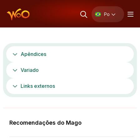
Po
Apêndices
Variado
Links externos
Recomendações do Mago