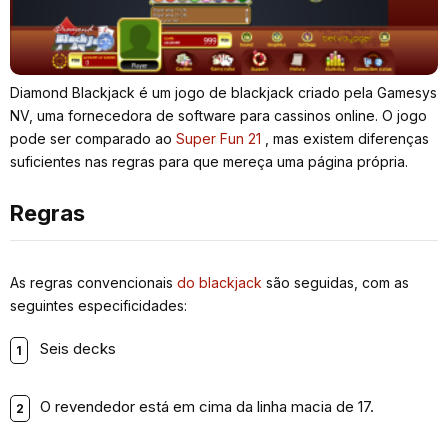
Diamond Blackjack é um jogo de blackjack criado pela Gamesys
NV, uma fornecedora de software para cassinos online. O jogo
pode ser comparado ao
Super Fun 21
, mas existem diferenças
suficientes nas regras para que mereça uma página própria.
Regras
As regras convencionais
do blackjack
são seguidas, com as
seguintes especificidades:
Seis decks
O revendedor está em cima da linha macia de 17.