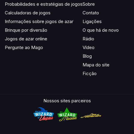
Probabilidades e estratégias de jogos
Sobre
Calculadoras de jogos
Contato
Informações sobre jogos de azar
Ligações
Brinque por diversão
O que há de novo
Jogos de azar online
Rádio
Pergunte ao Mago
Vídeo
Blog
Mapa do site
Ficção
Nossos sites parceiros