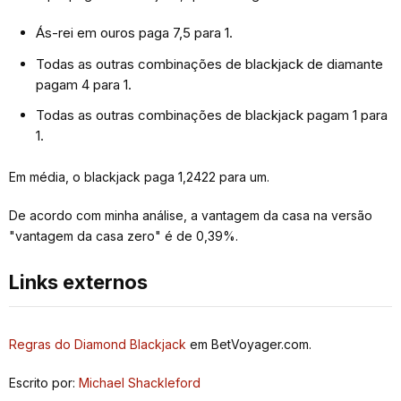
Ás-rei em ouros paga 7,5 para 1.
Todas as outras combinações de blackjack de diamante
pagam 4 para 1.
Todas as outras combinações de blackjack pagam 1 para
1.
Em média, o blackjack paga 1,2422 para um.
De acordo com minha análise, a vantagem da casa na versão
"vantagem da casa zero" é de 0,39%.
Links externos
Regras do Diamond Blackjack
em BetVoyager.com.
Escrito por:
Michael Shackleford