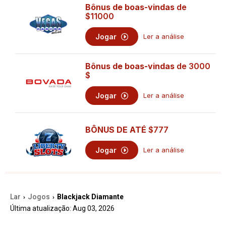
Bônus de boas-vindas
de
$11000
Jogar
Ler a análise
Bônus de boas-vindas
de 3000
$
Jogar
Ler a análise
BÔNUS DE ATÉ
$777
Jogar
Ler a análise
Lar
Jogos
Blackjack Diamante
›
›
Última atualização: Aug 03, 2026