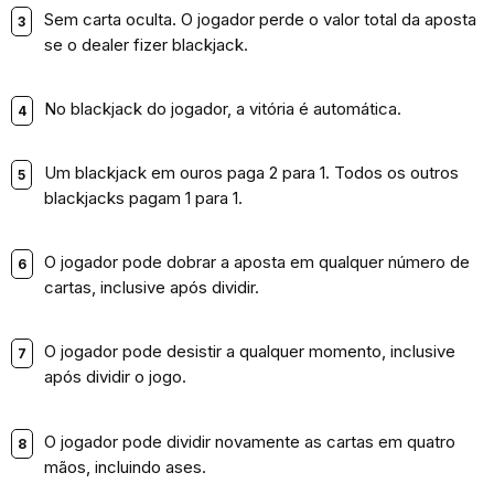
Sem carta oculta. O jogador perde o valor total da aposta
se o dealer fizer blackjack.
No blackjack do jogador, a vitória é automática.
Um blackjack em ouros paga 2 para 1. Todos os outros
blackjacks pagam 1 para 1.
O jogador pode dobrar a aposta em qualquer número de
cartas, inclusive após dividir.
O jogador pode desistir a qualquer momento, inclusive
após dividir o jogo.
O jogador pode dividir novamente as cartas em quatro
mãos, incluindo ases.