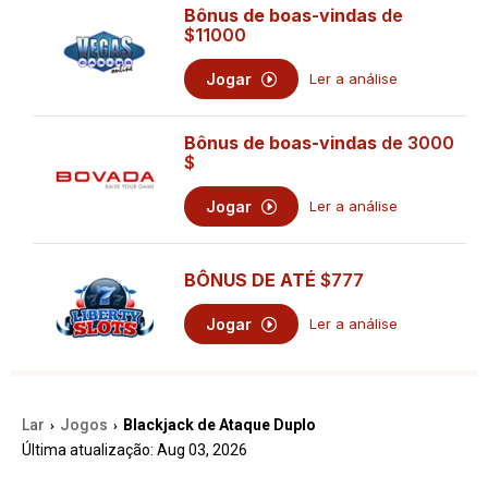
Bônus de boas-vindas
de
$11000
Jogar
Ler a análise
Bônus de boas-vindas
de 3000
$
Jogar
Ler a análise
BÔNUS DE ATÉ
$777
Jogar
Ler a análise
Lar
Jogos
Blackjack de Ataque Duplo
›
›
Última atualização: Aug 03, 2026