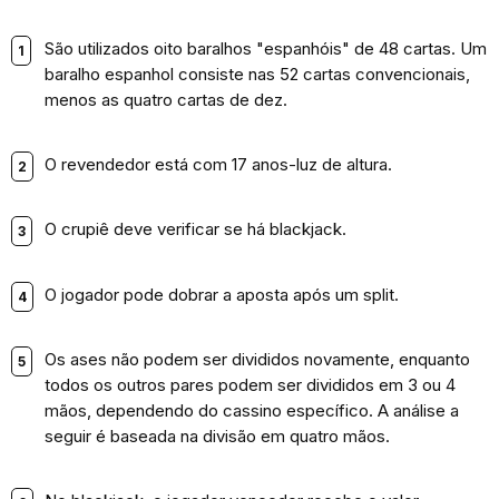
São utilizados oito baralhos "espanhóis" de 48 cartas. Um
baralho espanhol consiste nas 52 cartas convencionais,
menos as quatro cartas de dez.
O revendedor está com 17 anos-luz de altura.
O crupiê deve verificar se há blackjack.
O jogador pode dobrar a aposta após um split.
Os ases não podem ser divididos novamente, enquanto
todos os outros pares podem ser divididos em 3 ou 4
mãos, dependendo do cassino específico. A análise a
seguir é baseada na divisão em quatro mãos.