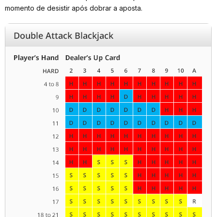
momento de desistir após dobrar a aposta.