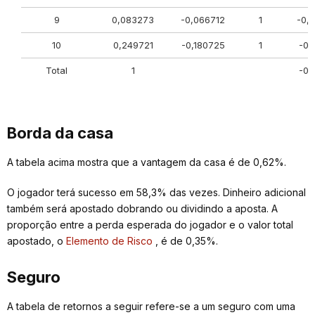
9
0,083273
-0,066712
1
-0,
10
0,249721
-0,180725
1
-0,
Total
1
-0,
Borda da casa
A tabela acima mostra que a vantagem da casa é de 0,62%.
O jogador terá sucesso em 58,3% das vezes. Dinheiro adicional
também será apostado dobrando ou dividindo a aposta. A
proporção entre a perda esperada do jogador e o valor total
apostado, o
Elemento de Risco
, é de 0,35%.
Seguro
A tabela de retornos a seguir refere-se a um seguro com uma