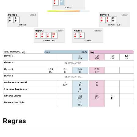
Regras