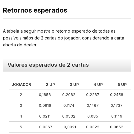
Retornos esperados
A tabela a seguir mostra o retorno esperado de todas as
possíveis mãos de 2 cartas do jogador, considerando a carta
aberta do dealer.
Valores esperados de 2 cartas
JOGADOR
2 UP
3 UP
4 UP
5 UP
2
0,1858
0,2082
0,2287
0,2458
3
0,0916
0,1174
0,1467
0,1737
4
0,0211
0,0532
0,085
0,1149
5
-0,0367
-0,0021
0,0322
0,0652