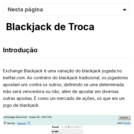
Nesta página
Blackjack de Troca
Introdução
Exchange Blackjack é uma variação do blackjack jogada no
betfair.com. Ao contrário do blackjack tradicional, os jogadores
apostam uns contra os outros, definindo se uma determinada
mão será vencedora ou não, além de apostar em diversas
outras apostas. É como um mercado de ações, só que em um
jogo de blackjack.