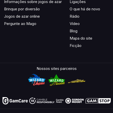
Informações sobre jogos de azar
Ligações
Brinque por diversão
O que há de novo
Jogos de azar online
Rádio
Pergunte ao Mago
Vídeo
Blog
Mapa do site
Ficção
Nossos sites parceiros