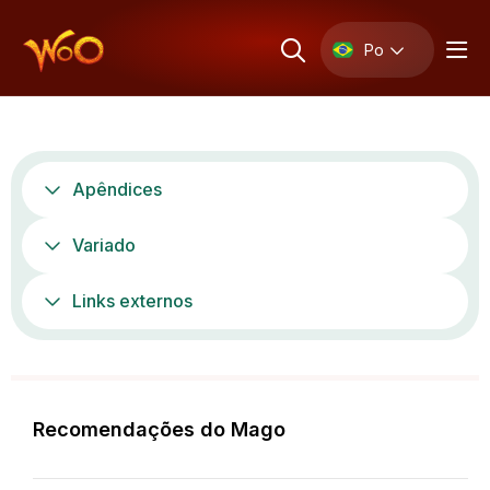
Po
Apêndices
Variado
Links externos
Recomendações do Mago