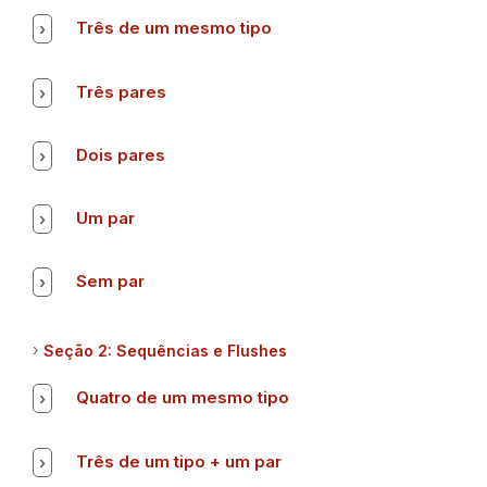
Três de um mesmo tipo
Três pares
Dois pares
Um par
Sem par
Seção 2: Sequências e Flushes
Quatro de um mesmo tipo
Três de um tipo + um par