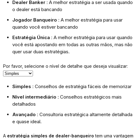
Dealer Banker
: A melhor estratégia a ser usada quando
o dealer está bancando
Jogador Banqueiro
: A melhor estratégia para usar
quando você estiver bancando
Estratégia Única
: A melhor estratégia para usar quando
você está apostando em todas as outras mãos, mas não
quer usar duas estratégias.
Por favor, selecione o nível de detalhe que deseja visualizar:
Simples
: Conselhos de estratégia fáceis de memorizar
Nível intermediário
: Conselhos estratégicos mais
detalhados
Avançado
: Consultoria estratégica altamente detalhada
e quase ideal.
A
estratégia simples de dealer-banqueiro
tem uma vantagem