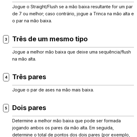
Jogue o Straight/Flush se a mão baixa resultante for um par
de 7 ou melhor; caso contrário, jogue a Trinca na mão alta e
o par na mão baixa.
Três de um mesmo tipo
Jogue a melhor mão baixa que deixe uma sequência/flush
na mão alta.
Três pares
Jogue o par de ases na mão mais baixa.
Dois pares
Determine a melhor mão baixa que pode ser formada
jogando ambos os pares da mão alta. Em seguida,
determine o total de pontos dos dois pares (por exemplo,