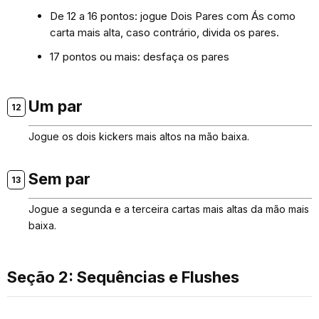
De 12 a 16 pontos: jogue Dois Pares com Ás como
carta mais alta, caso contrário, divida os pares.
17 pontos ou mais: desfaça os pares
Um par
Jogue os dois kickers mais altos na mão baixa.
Sem par
Jogue a segunda e a terceira cartas mais altas da mão mais
baixa.
Seção 2: Sequências e Flushes