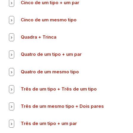
Cinco de um tipo + um par
Cinco de um mesmo tipo
Quadra + Trinca
Quatro de um tipo + um par
Quatro de um mesmo tipo
Três de um tipo + Três de um tipo
Três de um mesmo tipo + Dois pares
Três de um tipo + um par