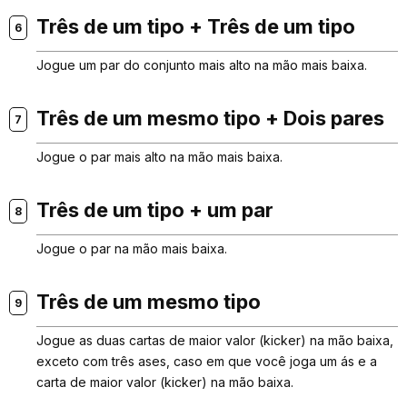
Três de um tipo + Três de um tipo
Jogue um par do conjunto mais alto na mão mais baixa.
Três de um mesmo tipo + Dois pares
Jogue o par mais alto na mão mais baixa.
Três de um tipo + um par
Jogue o par na mão mais baixa.
Três de um mesmo tipo
Jogue as duas cartas de maior valor (kicker) na mão baixa,
exceto com três ases, caso em que você joga um ás e a
carta de maior valor (kicker) na mão baixa.