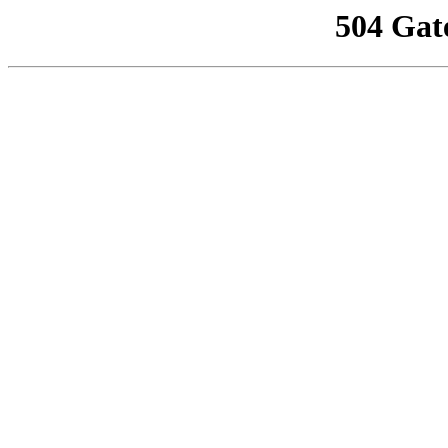
504 Gat