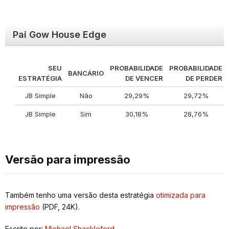
Pai Gow House Edge
SEU
PROBABILIDADE
PROBABILIDADE
BANCÁRIO
ESTRATÉGIA
DE VENCER
DE PERDER
JB Simple
Não
29,29%
29,72%
JB Simple
Sim
30,18%
28,76%
Versão para impressão
Também tenho uma versão desta estratégia
otimizada para
impressão
(PDF, 24K).
Escrito por:
Michael Shackleford