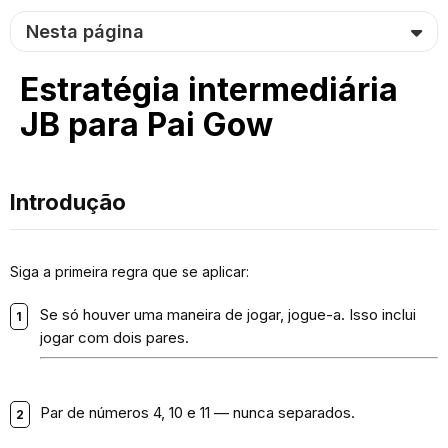
Nesta página
Estratégia intermediária
JB para Pai Gow
Introdução
Siga a primeira regra que se aplicar:
Se só houver uma maneira de jogar, jogue-a. Isso inclui
jogar com dois pares.
Par de números 4, 10 e 11 — nunca separados.