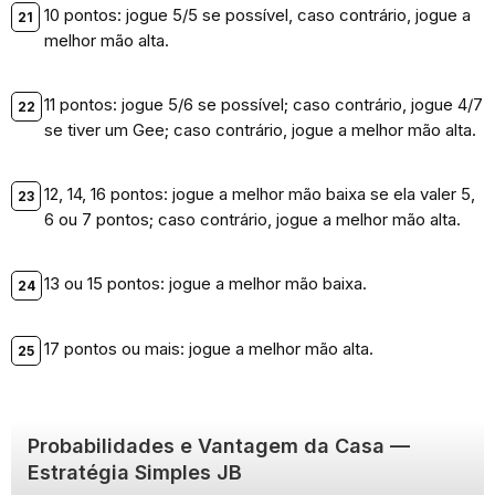
10 pontos: jogue 5/5 se possível, caso contrário, jogue a
melhor mão alta.
11 pontos: jogue 5/6 se possível; caso contrário, jogue 4/7
se tiver um Gee; caso contrário, jogue a melhor mão alta.
12, 14, 16 pontos: jogue a melhor mão baixa se ela valer 5,
6 ou 7 pontos; caso contrário, jogue a melhor mão alta.
13 ou 15 pontos: jogue a melhor mão baixa.
17 pontos ou mais: jogue a melhor mão alta.
Probabilidades e Vantagem da Casa —
Estratégia Simples JB