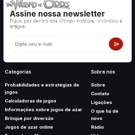
Assine nossa newsletter
Fique por dentro das últimas notícias, anúncios e
Estratégias e informações matematicamente corretas para
artigos.
jogos de cassino como blackjack, craps, roleta e centenas
de outros jogos disponíveis.
Categorias
Sobre nós
Probabilidades e estratégias de
Sobre
jogos
Contato
Calculadoras de jogos
Ligações
Informações sobre jogos de azar
O que há de
Brinque por diversão
novo
Jogos de azar online
Rádio