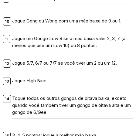
Jogue Gong ou Wong com uma mão baixa de 0 ou 1.
Jogue um Gongo Low 8 se a mão baixa valer 2, 3, 7 (a
menos que use um Low 10) ou 8 pontos.
Jogue 5/7, 6/7 ou 7/7 se você tiver um 2 ou um 12.
Jogue High Nine.
Toque todos os outros gongos de oitava baixa, exceto
quando você também tiver um gongo de oitava alta e um
gongo de 6/Gee.
3, 4, 5 pontos: jogue a melhor mão baixa.