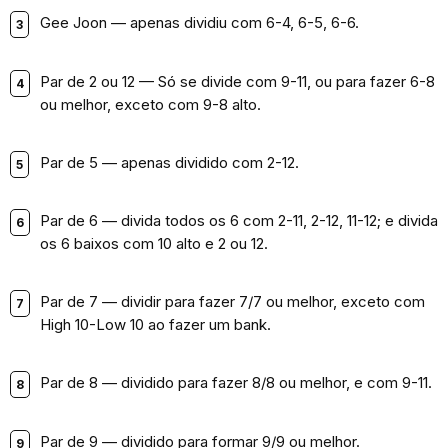
Gee Joon — apenas dividiu com 6-4, 6-5, 6-6.
Par de 2 ou 12 — Só se divide com 9-11, ou para fazer 6-8
ou melhor, exceto com 9-8 alto.
Par de 5 — apenas dividido com 2-12.
Par de 6 — divida todos os 6 com 2-11, 2-12, 11-12; e divida
os 6 baixos com 10 alto e 2 ou 12.
Par de 7 — dividir para fazer 7/7 ou melhor, exceto com
High 10-Low 10 ao fazer um bank.
Par de 8 — dividido para fazer 8/8 ou melhor, e com 9-11.
Par de 9 — dividido para formar 9/9 ou melhor.