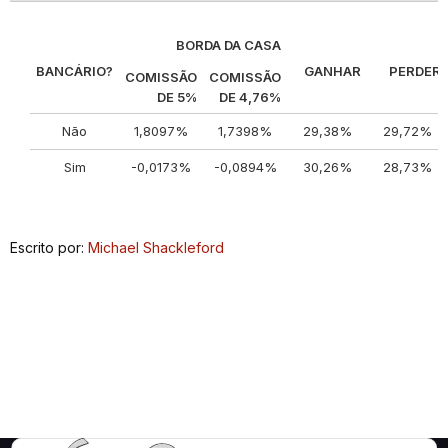
BORDA DA CASA
BANCÁRIO?
GANHAR
PERDER
COMISSÃO
COMISSÃO
DE 5%
DE 4,76%
Não
1,8097%
1,7398%
29,38%
29,72%
Sim
-0,0173%
-0,0894%
30,26%
28,73%
Escrito por:
Michael Shackleford