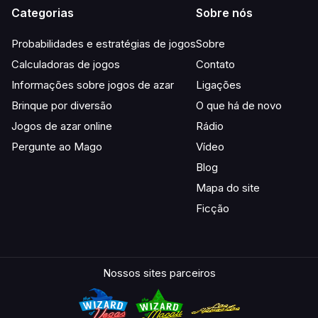
Categorias
Sobre nós
Probabilidades e estratégias de jogos
Sobre
Calculadoras de jogos
Contato
Informações sobre jogos de azar
Ligações
Brinque por diversão
O que há de novo
Jogos de azar online
Rádio
Pergunte ao Mago
Vídeo
Blog
Mapa do site
Ficção
Nossos sites parceiros