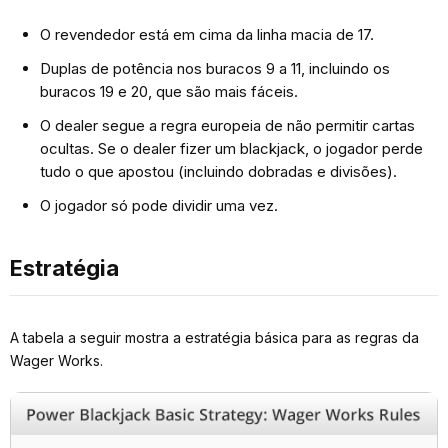
O revendedor está em cima da linha macia de 17.
Duplas de potência nos buracos 9 a 11, incluindo os
buracos 19 e 20, que são mais fáceis.
O dealer segue a regra europeia de não permitir cartas
ocultas. Se o dealer fizer um blackjack, o jogador perde
tudo o que apostou (incluindo dobradas e divisões).
O jogador só pode dividir uma vez.
Estratégia
A tabela a seguir mostra a estratégia básica para as regras da
Wager Works.