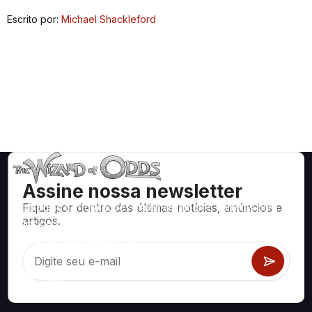
Escrito por:
Michael Shackleford
Assine nossa newsletter
Fique por dentro das últimas notícias, anúncios e
Estratégias e informações matematicamente corretas para
artigos.
jogos de cassino como blackjack, craps, roleta e centenas
de outros jogos disponíveis.