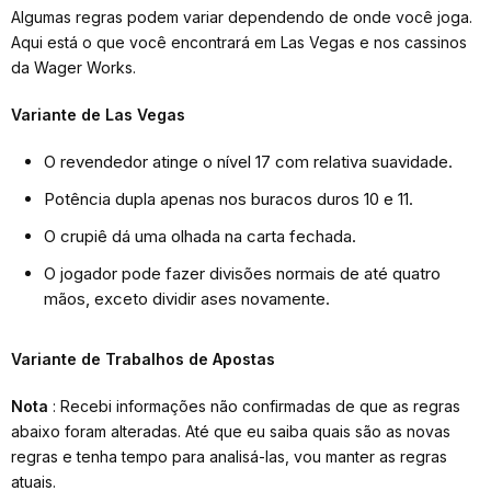
Algumas regras podem variar dependendo de onde você joga.
Aqui está o que você encontrará em Las Vegas e nos cassinos
da Wager Works.
Variante de Las Vegas
O revendedor atinge o nível 17 com relativa suavidade.
Potência dupla apenas nos buracos duros 10 e 11.
O crupiê dá uma olhada na carta fechada.
O jogador pode fazer divisões normais de até quatro
mãos, exceto dividir ases novamente.
Variante de Trabalhos de Apostas
Nota
: Recebi informações não confirmadas de que as regras
abaixo foram alteradas. Até que eu saiba quais são as novas
regras e tenha tempo para analisá-las, vou manter as regras
atuais.