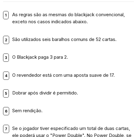
As regras são as mesmas do blackjack convencional,
exceto nos casos indicados abaixo.
São utilizados seis baralhos comuns de 52 cartas.
O Blackjack paga 3 para 2.
O revendedor está com uma aposta suave de 17.
Dobrar após dividir é permitido.
Sem rendição.
Se o jogador tiver especificado um total de duas cartas,
ele poderá usar o "Power Double". No Power Double, se