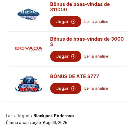
Bônus de boas-vindas
de
$11000
Jogar
Ler a análise
Bônus de boas-vindas
de 3000
$
Jogar
Ler a análise
BÔNUS DE ATÉ
$777
Jogar
Ler a análise
Lar
Jogos
Blackjack Poderoso
›
›
Última atualização: Aug 03, 2026