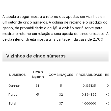
A tabela a seguir mostra o retorno das apostas em vizinhos em
um setor de cinco números. A coluna de retorno é o produto do
ganho, da probabilidade e de 1/5. A divisão por 5 serve para
mostrar o retorno em relação a uma aposta de cinco unidades. A
célula inferior direita mostra uma vantagem da casa de 2,70%.
Vizinhos de cinco números
LUCRO
NÚMEROS
COMBINAÇÕES
PROBABILIDADE
RE
LÍQUIDO
Ganhar
31
5
0,135135
0,
Perda
-5
32
0,864865
-0
Total
37
1.000000
-0