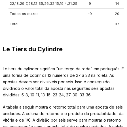
22,18,29,7,28,12,35,26,32,15,19,4,21,25
9
14
Todos os outros
-9
20
Total
37
Le Tiers du Cylindre
Le tiers du cylinder significa "um terço da roda" em português. É
uma forma de cobrir os 12 números de 27 a 33 na roleta. As
apostas devem ser divisíveis por seis. Isso é conseguido
dividindo o valor total da aposta nas seguintes seis apostas
divididas: 5-8, 10-11, 13-16, 23-24, 27-30, 33-36.
A tabela a seguir mostra o retorno total para uma aposta de seis
unidades. A coluna de retorno é o produto da probabilidade, da
vitória e de 1/6. A divisão por seis serve para mostrar o retorno
em comparação com a aposta total de quatro unidades. A célula