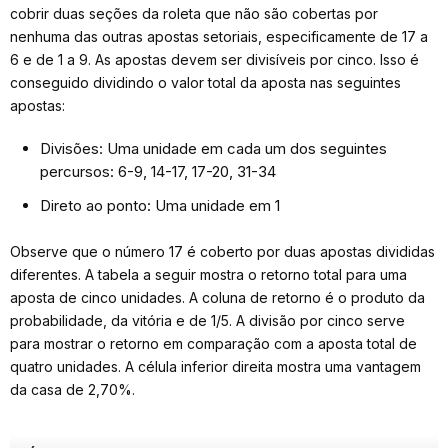
cobrir duas seções da roleta que não são cobertas por
nenhuma das outras apostas setoriais, especificamente de 17 a
6 e de 1 a 9. As apostas devem ser divisíveis por cinco. Isso é
conseguido dividindo o valor total da aposta nas seguintes
apostas:
Divisões: Uma unidade em cada um dos seguintes
percursos: 6-9, 14-17, 17-20, 31-34
Direto ao ponto: Uma unidade em 1
Observe que o número 17 é coberto por duas apostas divididas
diferentes. A tabela a seguir mostra o retorno total para uma
aposta de cinco unidades. A coluna de retorno é o produto da
probabilidade, da vitória e de 1/5. A divisão por cinco serve
para mostrar o retorno em comparação com a aposta total de
quatro unidades. A célula inferior direita mostra uma vantagem
da casa de 2,70%.