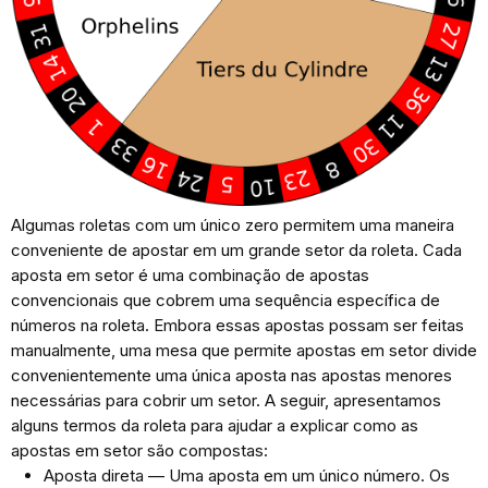
Algumas roletas com um único zero permitem uma maneira
conveniente de apostar em um grande setor da roleta. Cada
aposta em setor é uma combinação de apostas
convencionais que cobrem uma sequência específica de
números na roleta. Embora essas apostas possam ser feitas
manualmente, uma mesa que permite apostas em setor divide
convenientemente uma única aposta nas apostas menores
necessárias para cobrir um setor. A seguir, apresentamos
alguns termos da roleta para ajudar a explicar como as
apostas em setor são compostas:
Aposta direta — Uma aposta em um único número. Os