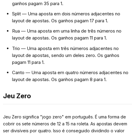
ganhos pagam 35 para 1.
Split — Uma aposta em dois números adjacentes no
layout de apostas. Os ganhos pagam 17 para 1.
Rua — Uma aposta em uma linha de três números no
layout de apostas. Os ganhos pagam 11 para 1.
Trio — Uma aposta em três números adjacentes no
layout de apostas, sendo um deles zero. Os ganhos
pagam 11 para 1.
Canto — Uma aposta em quatro números adjacentes no
layout de apostas. Os ganhos pagam 8 para 1.
Jeu Zero
Jeu Zero significa "jogo zero" em português. É uma forma de
cobrir os sete números de 12 a 15 na roleta. As apostas devem
ser divisíveis por quatro. Isso é conseguido dividindo o valor