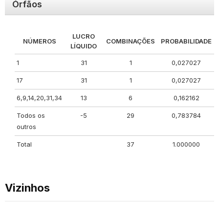
Órfãos
LUCRO
NÚMEROS
COMBINAÇÕES
PROBABILIDADE
LÍQUIDO
1
31
1
0,027027
17
31
1
0,027027
6,9,14,20,31,34
13
6
0,162162
Todos os
-5
29
0,783784
outros
Total
37
1.000000
Vizinhos