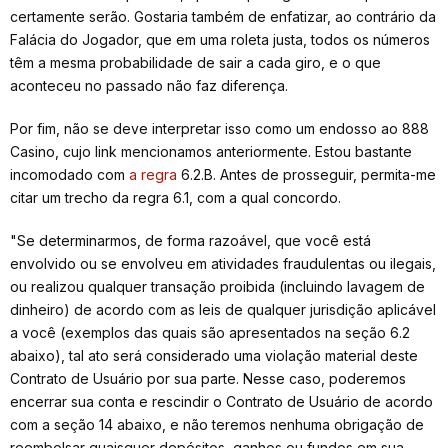
certamente serão. Gostaria também de enfatizar, ao contrário da
Falácia do Jogador, que em uma roleta justa, todos os números
têm a mesma probabilidade de sair a cada giro, e o que
aconteceu no passado não faz diferença.
Por fim, não se deve interpretar isso como um endosso ao 888
Casino, cujo link mencionamos anteriormente. Estou bastante
incomodado com
a regra
6.2.B. Antes de prosseguir, permita-me
citar um trecho da regra 6.1, com a qual concordo.
"Se determinarmos, de forma razoável, que você está
envolvido ou se envolveu em atividades fraudulentas ou ilegais,
ou realizou qualquer transação proibida (incluindo lavagem de
dinheiro) de acordo com as leis de qualquer jurisdição aplicável
a você (exemplos das quais são apresentados na seção 6.2
abaixo), tal ato será considerado uma violação material deste
Contrato de Usuário por sua parte. Nesse caso, poderemos
encerrar sua conta e rescindir o Contrato de Usuário de acordo
com a seção 14 abaixo, e não teremos nenhuma obrigação de
reembolsar quaisquer depósitos, ganhos ou fundos em sua