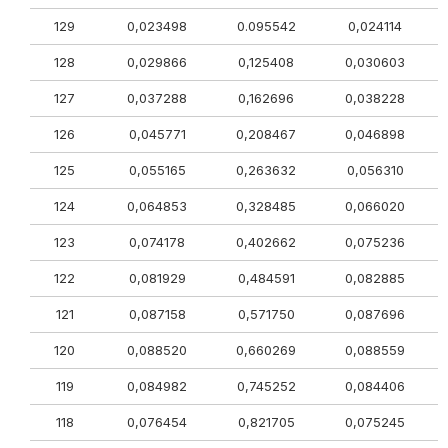
129
0,023498
0.095542
0,024114
128
0,029866
0,125408
0,030603
127
0,037288
0,162696
0,038228
126
0,045771
0,208467
0,046898
125
0,055165
0,263632
0,056310
124
0,064853
0,328485
0,066020
123
0,074178
0,402662
0,075236
122
0,081929
0,484591
0,082885
121
0,087158
0,571750
0,087696
120
0,088520
0,660269
0,088559
119
0,084982
0,745252
0,084406
118
0,076454
0,821705
0,075245