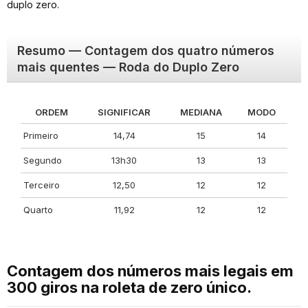
duplo zero.
Resumo — Contagem dos quatro números
mais quentes — Roda do Duplo Zero
ORDEM
SIGNIFICAR
MEDIANA
MODO
Primeiro
14,74
15
14
Segundo
13h30
13
13
Terceiro
12,50
12
12
Quarto
11,92
12
12
Contagem dos números mais legais em
300 giros na roleta de zero único.