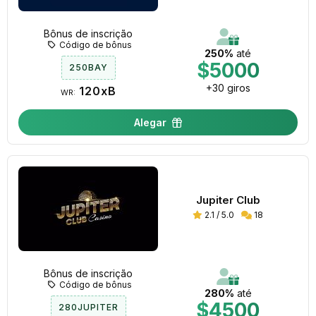
Bônus de inscrição
Código de bônus
250%
até
$5000
250BAY
+30 giros
120xB
WR:
Alegar
Jupiter Club
2.1 / 5.0
18
Bônus de inscrição
Código de bônus
280%
até
$4500
280JUPITER