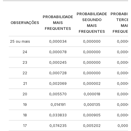
PROBABILIDADE
PROBABIL
PROBABILIDADE
SEGUNDO
TERCEI
OBSERVAÇÕES
MAIS
MAIS
MAIS
FREQUENTES
FREQUENTES
FREQUEN
25 ou mais
0,000034
0,000000
0,0000
24
0,000078
0,000000
0,0000
23
0,000245
0,000000
0,0000
22
0,000728
0,000000
0,0000
21
0,002069
0,000002
0,0000
20
0,005570
0,000018
0,0000
19
0,014191
0,000135
0,0000
18
0,033833
0,000905
0,0000
17
0,074235
0,005202
0,0001