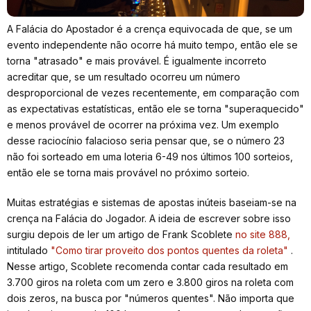
A Falácia do Apostador é a crença equivocada de que, se um
evento independente não ocorre há muito tempo, então ele se
torna "atrasado" e mais provável. É igualmente incorreto
acreditar que, se um resultado ocorreu um número
desproporcional de vezes recentemente, em comparação com
as expectativas estatísticas, então ele se torna "superaquecido"
e menos provável de ocorrer na próxima vez. Um exemplo
desse raciocínio falacioso seria pensar que, se o número 23
não foi sorteado em uma loteria 6-49 nos últimos 100 sorteios,
então ele se torna mais provável no próximo sorteio.
Muitas estratégias e sistemas de apostas inúteis baseiam-se na
crença na Falácia do Jogador. A ideia de escrever sobre isso
surgiu depois de ler um artigo de Frank Scoblete
no site 888,
intitulado
"Como tirar proveito dos pontos quentes da roleta"
.
Nesse artigo, Scoblete recomenda contar cada resultado em
3.700 giros na roleta com um zero e 3.800 giros na roleta com
dois zeros, na busca por "números quentes". Não importa que