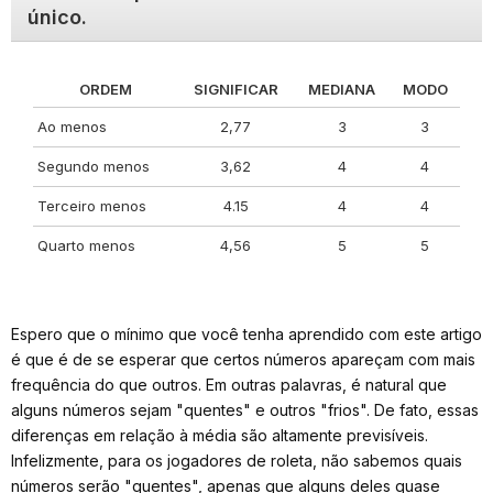
único.
ORDEM
SIGNIFICAR
MEDIANA
MODO
Ao menos
2,77
3
3
Segundo menos
3,62
4
4
Terceiro menos
4.15
4
4
Quarto menos
4,56
5
5
Espero que o mínimo que você tenha aprendido com este artigo
é que é de se esperar que certos números apareçam com mais
frequência do que outros. Em outras palavras, é natural que
alguns números sejam "quentes" e outros "frios". De fato, essas
diferenças em relação à média são altamente previsíveis.
Infelizmente, para os jogadores de roleta, não sabemos quais
números serão "quentes", apenas que alguns deles quase