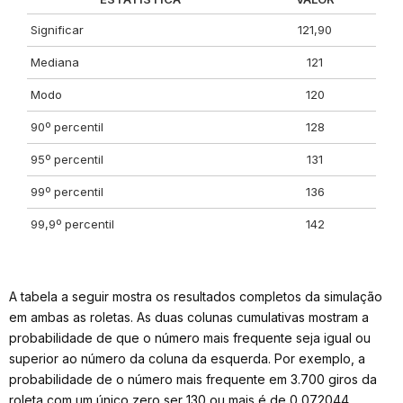
Significar
121,90
Mediana
121
Modo
120
90º percentil
128
95º percentil
131
99º percentil
136
99,9º percentil
142
A tabela a seguir mostra os resultados completos da simulação
em ambas as roletas. As duas colunas cumulativas mostram a
probabilidade de que o número mais frequente seja igual ou
superior ao número da coluna da esquerda. Por exemplo, a
probabilidade de o número mais frequente em 3.700 giros da
roleta com um único zero ser 130 ou mais é de 0,072044.