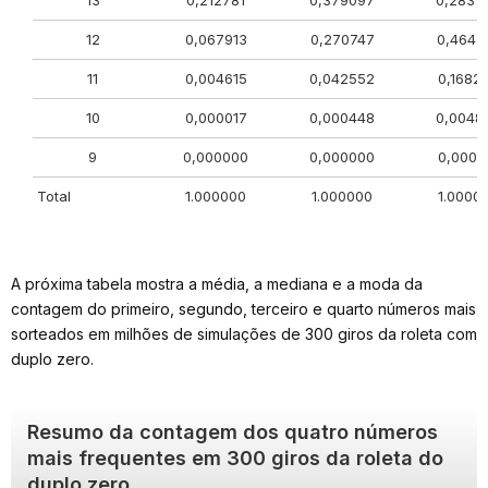
13
0,212781
0,379097
0,2837
12
0,067913
0,270747
0,4647
11
0,004615
0,042552
0,1682
10
0,000017
0,000448
0,0048
9
0,000000
0,000000
0,0000
Total
1.000000
1.000000
1.0000
A próxima tabela mostra a média, a mediana e a moda da
contagem do primeiro, segundo, terceiro e quarto números mais
sorteados em milhões de simulações de 300 giros da roleta com
duplo zero.
Resumo da contagem dos quatro números
mais frequentes em 300 giros da roleta do
duplo zero.