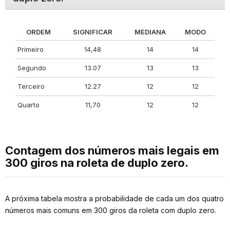
ORDEM
SIGNIFICAR
MEDIANA
MODO
Primeiro
14,48
14
14
Segundo
13.07
13
13
Terceiro
12.27
12
12
Quarto
11,70
12
12
Contagem dos números mais legais em
300 giros na roleta de duplo zero.
A próxima tabela mostra a probabilidade de cada um dos quatro
números mais comuns em 300 giros da roleta com duplo zero.