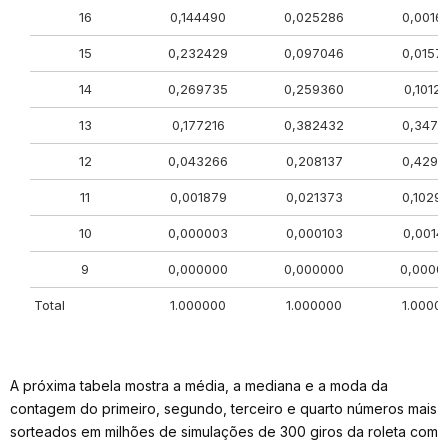
16
0,144490
0,025286
0,0016
15
0,232429
0,097046
0,0157
14
0,269735
0,259360
0,1012
13
0,177216
0,382432
0,3471
12
0,043266
0,208137
0,4297
11
0,001879
0,021373
0,1029
10
0,000003
0,000103
0,0014
9
0,000000
0,000000
0,0000
Total
1.000000
1.000000
1.0000
A próxima tabela mostra a média, a mediana e a moda da
contagem do primeiro, segundo, terceiro e quarto números mais
sorteados em milhões de simulações de 300 giros da roleta com