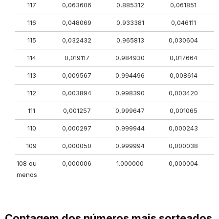
117
0,063606
0,885312
0,061851
116
0,048069
0,933381
0,046111
115
0,032432
0,965813
0,030604
114
0,019117
0,984930
0,017664
113
0,009567
0,994496
0,008614
112
0,003894
0,998390
0,003420
111
0,001257
0,999647
0,001065
110
0,000297
0,999944
0,000243
109
0,000050
0,999994
0,000038
108 ou
0,000006
1.000000
0,000004
menos
Contagem dos números mais sorteados