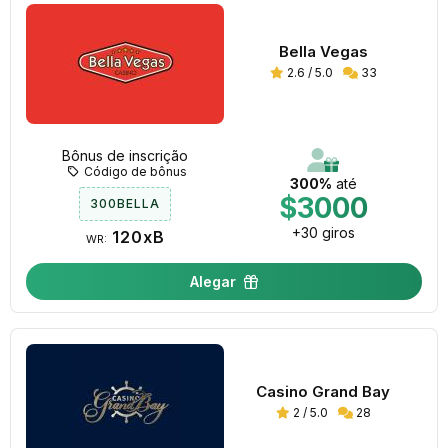
Bella Vegas
2.6 / 5.0
33
Bônus de inscrição
Código de bônus
300%
até
$3000
300BELLA
+30 giros
120xB
WR:
Alegar
Casino Grand Bay
2 / 5.0
28