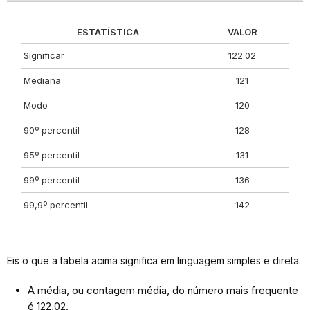
ESTATÍSTICA
VALOR
Significar
122.02
Mediana
121
Modo
120
90º percentil
128
95º percentil
131
99º percentil
136
99,9º percentil
142
Eis o que a tabela acima significa em linguagem simples e direta.
A média, ou contagem média, do número mais frequente
é 122,02.