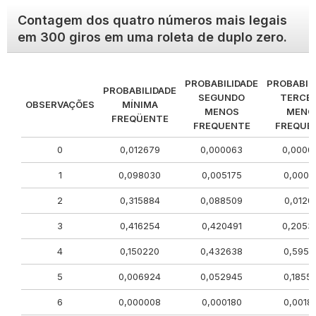
Contagem dos quatro números mais legais
em 300 giros em uma roleta de duplo zero.
PROBABILIDADE
PROBABIL
PROBABILIDADE
SEGUNDO
TERCEI
OBSERVAÇÕES
MÍNIMA
MENOS
MENO
FREQÜENTE
FREQUENTE
FREQUE
0
0,012679
0,000063
0,0000
1
0,098030
0,005175
0,0001
2
0,315884
0,088509
0,0120
3
0,416254
0,420491
0,2053
4
0,150220
0,432638
0,5951
5
0,006924
0,052945
0,1855
6
0,000008
0,000180
0,0018