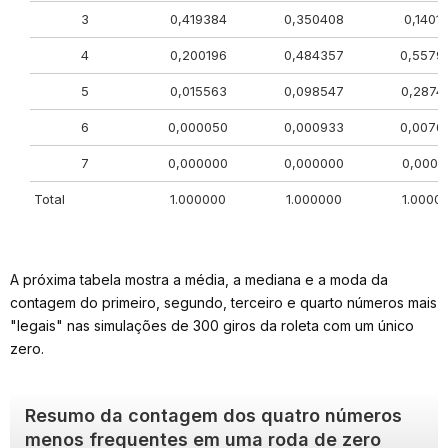
3
0,419384
0,350408
0,1401
4
0,200196
0,484357
0,5579
5
0,015563
0,098547
0,2874
6
0,000050
0,000933
0,0076
7
0,000000
0,000000
0,0000
Total
1.000000
1.000000
1.0000
A próxima tabela mostra a média, a mediana e a moda da
contagem do primeiro, segundo, terceiro e quarto números mais
"legais" nas simulações de 300 giros da roleta com um único
zero.
Resumo da contagem dos quatro números
menos frequentes em uma roda de zero