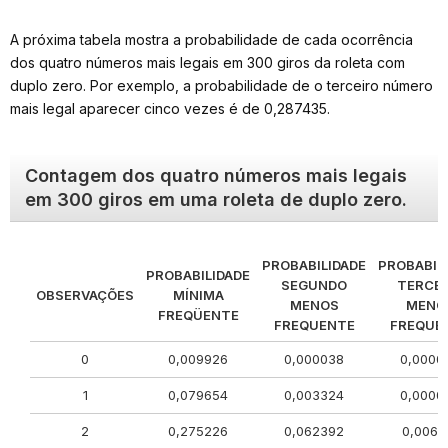
A próxima tabela mostra a probabilidade de cada ocorrência
dos quatro números mais legais em 300 giros da roleta com
duplo zero. Por exemplo, a probabilidade de o terceiro número
mais legal aparecer cinco vezes é de 0,287435.
Contagem dos quatro números mais legais
em 300 giros em uma roleta de duplo zero.
PROBABILIDADE
PROBABIL
PROBABILIDADE
SEGUNDO
TERCEI
OBSERVAÇÕES
MÍNIMA
MENOS
MENO
FREQÜENTE
FREQUENTE
FREQUE
0
0,009926
0,000038
0,0000
1
0,079654
0,003324
0,0000
2
0,275226
0,062392
0,0067