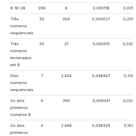
8-18-28
299
6
0,000118
0,035
Três
50
204
0,004027
0,201
números
sequenciais
Três
50
21
0,000415
0,020
números
terminados
em 8
Dois
7
2.454
0,048447
0,3391
números
sequenciais
Os dois
4
306
0,006041
0,024
primeiros
números 8
Os dois
4
2.448
0,048329
0,1933
primeiros