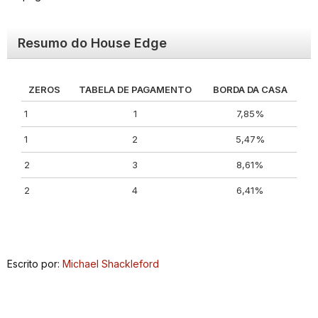
Resumo do House Edge
ZEROS
TABELA DE PAGAMENTO
BORDA DA CASA
1
1
7,85%
1
2
5,47%
2
3
8,61%
2
4
6,41%
Escrito por:
Michael Shackleford