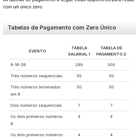
com um único zero.
Tabelas de Pagamento com Zero Único
TABELA
TABELA DE
EVENTO
SALARIAL 1
PAGAMENTO 2
8-18-28
299
500
Três números sequenciais
50
50
Três números terminados
50
50
em 8
Dois números sequenciais
7
7
Os dois primeiros números
4
4
8
Os dois primeiros números
4
4