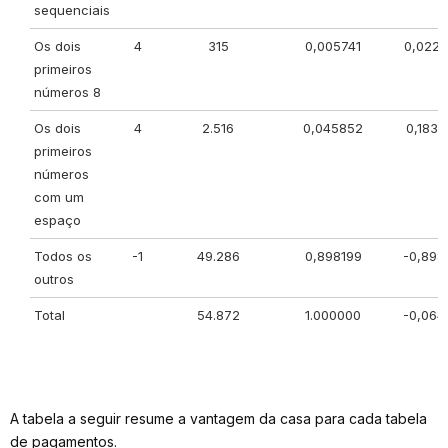
sequenciais
Os dois
4
315
0,005741
0,022
primeiros
números 8
Os dois
4
2.516
0,045852
0,1834
primeiros
números
com um
espaço
Todos os
-1
49.286
0,898199
-0,898
outros
Total
54.872
1.000000
-0,064
A tabela a seguir resume a vantagem da casa para cada tabela
de pagamentos.