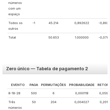
números
com um
espaço
Todos os
-1
45.214
0,892622
-0,892
outros
Total
50.653
1.000000
-0,078
Zero único — Tabela de pagamento 2
EVENTO
PAGA
PERMUTAÇÕES
PROBABILIDADE
RETOR
8-18-28
500
6
0,000118
0,059
Três
50
204
0,004027
0,201
números