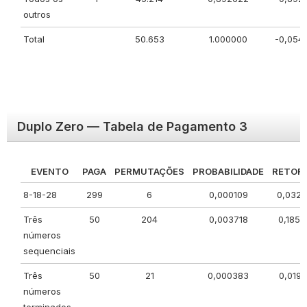
outros
Total
50.653
1.000000
-0,054
Duplo Zero — Tabela de Pagamento 3
EVENTO
PAGA
PERMUTAÇÕES
PROBABILIDADE
RETOR
8-18-28
299
6
0,000109
0,032
Três
50
204
0,003718
0,1858
números
sequenciais
Três
50
21
0,000383
0,0191
números