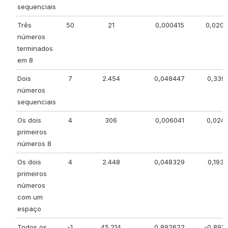
sequenciais
Três
50
21
0,000415
0,020
números
terminados
em 8
Dois
7
2.454
0,048447
0,3391
números
sequenciais
Os dois
4
306
0,006041
0,024
primeiros
números 8
Os dois
4
2.448
0,048329
0,1933
primeiros
números
com um
espaço
Todos os
-1
45.214
0,892622
-0,892