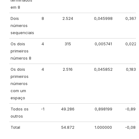
terminados
em 8
Dois
8
2.524
0,045998
0,367
números
sequenciais
Os dois
4
315
0,005741
0,022
primeiros
números 8
Os dois
4
2.516
0,045852
0,1834
primeiros
números
com um
espaço
Todos os
-1
49.286
0,898199
-0,898
outros
Total
54.872
1.000000
-0,086