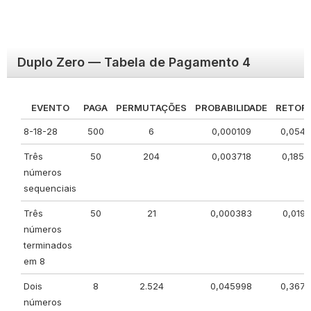
Duplo Zero — Tabela de Pagamento 4
EVENTO
PAGA
PERMUTAÇÕES
PROBABILIDADE
RETOR
8-18-28
500
6
0,000109
0,054
Três
50
204
0,003718
0,1858
números
sequenciais
Três
50
21
0,000383
0,0191
números
terminados
em 8
Dois
8
2.524
0,045998
0,367
números