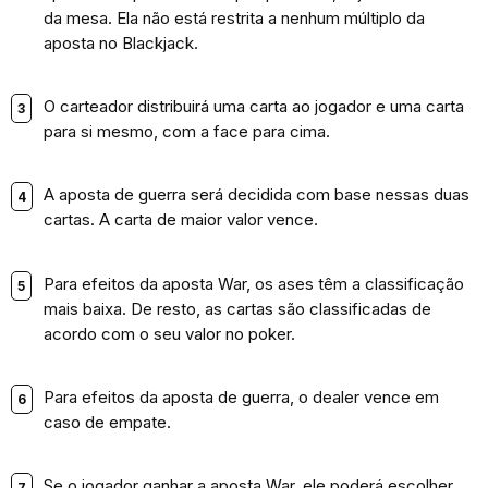
da mesa. Ela não está restrita a nenhum múltiplo da
aposta no Blackjack.
O carteador distribuirá uma carta ao jogador e uma carta
para si mesmo, com a face para cima.
A aposta de guerra será decidida com base nessas duas
cartas. A carta de maior valor vence.
Para efeitos da aposta War, os ases têm a classificação
mais baixa. De resto, as cartas são classificadas de
acordo com o seu valor no poker.
Para efeitos da aposta de guerra, o dealer vence em
caso de empate.
Se o jogador ganhar a aposta War, ele poderá escolher