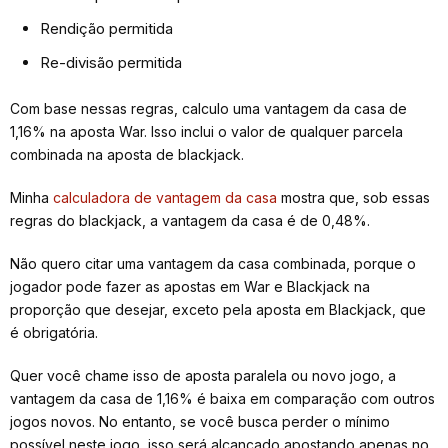
Rendição permitida
Re-divisão permitida
Com base nessas regras, calculo uma vantagem da casa de
1,16% na aposta War. Isso inclui o valor de qualquer parcela
combinada na aposta de blackjack.
Minha
calculadora de vantagem da casa
mostra que, sob essas
regras do blackjack, a vantagem da casa é de 0,48%.
Não quero citar uma vantagem da casa combinada, porque o
jogador pode fazer as apostas em War e Blackjack na
proporção que desejar, exceto pela aposta em Blackjack, que
é obrigatória.
Quer você chame isso de aposta paralela ou novo jogo, a
vantagem da casa de 1,16% é baixa em comparação com outros
jogos novos. No entanto, se você busca perder o mínimo
possível neste jogo, isso será alcançado apostando apenas no