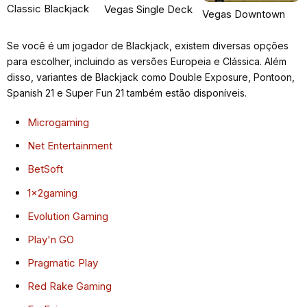
Classic Blackjack
Vegas Single Deck
Vegas Downtown
Se você é um jogador de Blackjack, existem diversas opções
para escolher, incluindo as versões Europeia e Clássica. Além
disso, variantes de Blackjack como Double Exposure, Pontoon,
Spanish 21 e Super Fun 21 também estão disponíveis.
Microgaming
Net Entertainment
BetSoft
1x2gaming
Evolution Gaming
Play'n GO
Pragmatic Play
Red Rake Gaming