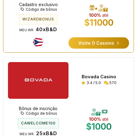
Cadastro exclusivo
Código de bônus
100%
até
WIZARDBONUS
$11000
40xB&D
MEU WR:
Visite O Cassino
Bovada Casino
3.4 / 5.0
570
Bônus de inscrição
Código de bônus
100%
até
CAWELCOME100
$1000
25xB&D
MEU WR: