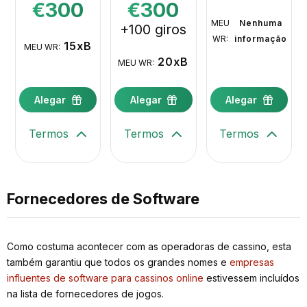
€300
€300
MEU
Nenhuma
+100 giros
WR:
informação
15xB
MEU WR:
20xB
MEU WR:
Alegar
Alegar
Alegar
Termos
Termos
Termos
Fornecedores de Software
Como costuma acontecer com as operadoras de cassino, esta
também garantiu que todos os grandes nomes e
empresas
influentes de software para cassinos online
estivessem incluídos
na lista de fornecedores de jogos.