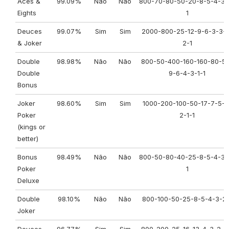
Aces &
99.09%
Não
Não
800-70-80-50-20-8-5-4-3-
Eights
1
Deuces
99.07%
Sim
Sim
2000-800-25-12-9-6-3-3-
& Joker
2-1
Double
98.98%
Não
Não
800-50-400-160-160-80-5
Double
9-6-4-3-1-1
Bonus
Joker
98.60%
Sim
Sim
1000-200-100-50-17-7-5-3
Poker
2-1-1
(kings or
better)
Bonus
98.49%
Não
Não
800-50-80-40-25-8-5-4-3-
Poker
1
Deluxe
Double
98.10%
Não
Não
800-100-50-25-8-5-4-3-2-
Joker