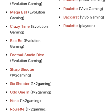
(Evolution Gaming)
Roulette
(Vivo Gaming)
Mega Ball
(Evolution
Baccarat
(Vivo Gaming)
Gaming)
Roulette
(playson)
Crazy Time
(Evolution
Gaming)
Bac Bo
(Evolution
Gaming)
Football Studio Dice
(Evolution Gaming)
Sharp Shooter
(1x2gaming)
Six Shooter
(1x2gaming)
Odd One In
(1x2gaming)
Keno
(1x2gaming)
Roulette
(1x2gaming)