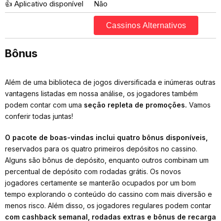
👍 Aplicativo disponível
Não
Cassinos Alternativos
Bônus
Além de uma biblioteca de jogos diversificada e inúmeras outras
vantagens listadas em nossa análise, os jogadores também
podem contar com uma
seção repleta de promoções.
Vamos
conferir todas juntas!
O pacote de boas-vindas inclui quatro bônus disponíveis,
reservados para os quatro primeiros depósitos no cassino.
Alguns são bônus de depósito, enquanto outros combinam um
percentual de depósito com rodadas grátis. Os novos
jogadores certamente se manterão ocupados por um bom
tempo explorando o conteúdo do cassino com mais diversão e
menos risco. Além disso, os jogadores regulares podem contar
com cashback semanal, rodadas extras e bônus de recarga