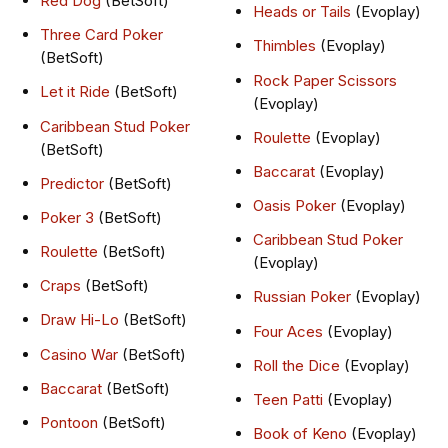
Red Dog
(BetSoft)
Heads or Tails
(Evoplay)
Three Card Poker
Thimbles
(Evoplay)
(BetSoft)
Rock Paper Scissors
Let it Ride
(BetSoft)
(Evoplay)
Caribbean Stud Poker
Roulette
(Evoplay)
(BetSoft)
Baccarat
(Evoplay)
Predictor
(BetSoft)
Oasis Poker
(Evoplay)
Poker 3
(BetSoft)
Caribbean Stud Poker
Roulette
(BetSoft)
(Evoplay)
Craps
(BetSoft)
Russian Poker
(Evoplay)
Draw Hi-Lo
(BetSoft)
Four Aces
(Evoplay)
Casino War
(BetSoft)
Roll the Dice
(Evoplay)
Baccarat
(BetSoft)
Teen Patti
(Evoplay)
Pontoon
(BetSoft)
Book of Keno
(Evoplay)