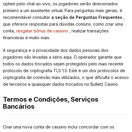
optem pelo chat ao vivo, os jogadores serão direcionados
primeiro a um assistente virtual. Para perguntas mais gerais, é
recomendável consultar
a seção de Perguntas Frequentes
,
que oferece respostas para dúvidas comuns, como criar uma
conta,
resgatar bônus de cassino
, realizar transações
financeiras e muito mais.
A segurança e a privacidade dos dados pessoais dos
jogadores são levadas a sério aqui. O operador garante que
todos os dados trocados sejam protegidos pelo mais recente
protocolo de criptografia TLS 1.3. Este é um dos protocolos de
criptografia de conexão mais utilizados, o que dificulta o acesso
de terceiros a quaisquer dados trocados no Bulletz Casino.
Termos e Condições, Serviços
Bancários
Criar uma nova conta de cassino inclui concordar com os