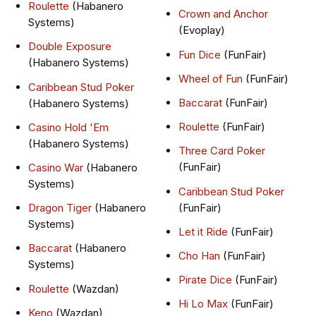
Roulette
(Habanero
Crown and Anchor
Systems)
(Evoplay)
Double Exposure
Fun Dice
(FunFair)
(Habanero Systems)
Wheel of Fun
(FunFair)
Caribbean Stud Poker
Baccarat
(FunFair)
(Habanero Systems)
Roulette
(FunFair)
Casino Hold 'Em
(Habanero Systems)
Three Card Poker
(FunFair)
Casino War
(Habanero
Systems)
Caribbean Stud Poker
(FunFair)
Dragon Tiger
(Habanero
Systems)
Let it Ride
(FunFair)
Baccarat
(Habanero
Cho Han
(FunFair)
Systems)
Pirate Dice
(FunFair)
Roulette
(Wazdan)
Hi Lo Max
(FunFair)
Keno
(Wazdan)