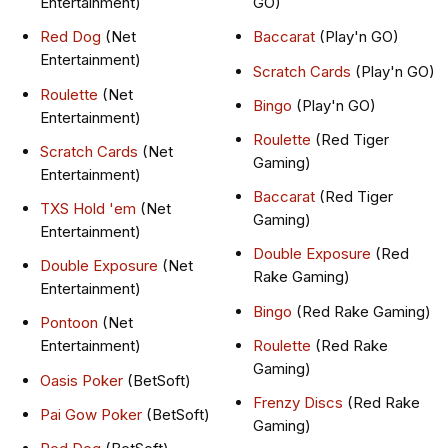
Entertainment)
GO)
Red Dog
(Net
Baccarat
(Play'n GO)
Entertainment)
Scratch Cards
(Play'n GO)
Roulette
(Net
Bingo
(Play'n GO)
Entertainment)
Roulette
(Red Tiger
Scratch Cards
(Net
Gaming)
Entertainment)
Baccarat
(Red Tiger
TXS Hold 'em
(Net
Gaming)
Entertainment)
Double Exposure
(Red
Double Exposure
(Net
Rake Gaming)
Entertainment)
Bingo
(Red Rake Gaming)
Pontoon
(Net
Roulette
(Red Rake
Entertainment)
Gaming)
Oasis Poker
(BetSoft)
Frenzy Discs
(Red Rake
Pai Gow Poker
(BetSoft)
Gaming)