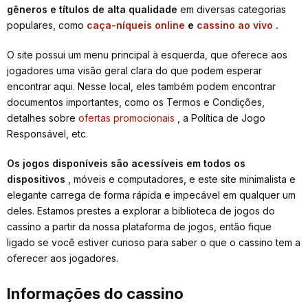
gêneros e títulos de alta qualidade
em diversas categorias
populares, como
caça-níqueis online
e
cassino ao vivo
.
O site possui um menu principal à esquerda, que oferece aos
jogadores uma visão geral clara do que podem esperar
encontrar aqui. Nesse local, eles também podem encontrar
documentos importantes, como os Termos e Condições,
detalhes sobre
ofertas promocionais
, a Política de Jogo
Responsável, etc.
Os jogos disponíveis são acessíveis em todos os
dispositivos
, móveis e computadores, e este site minimalista e
elegante carrega de forma rápida e impecável em qualquer um
deles. Estamos prestes a explorar a biblioteca de jogos do
cassino a partir da nossa plataforma de jogos, então fique
ligado se você estiver curioso para saber o que o cassino tem a
oferecer aos jogadores.
Informações do cassino