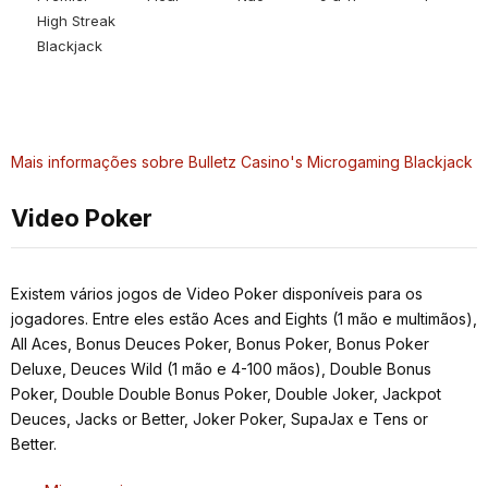
High Streak
Blackjack
Mais informações sobre Bulletz Casino's Microgaming Blackjack
Video Poker
Existem vários jogos de Video Poker disponíveis para os
jogadores. Entre eles estão Aces and Eights (1 mão e multimãos),
All Aces, Bonus Deuces Poker, Bonus Poker, Bonus Poker
Deluxe, Deuces Wild (1 mão e 4-100 mãos), Double Bonus
Poker, Double Double Bonus Poker, Double Joker, Jackpot
Deuces, Jacks or Better, Joker Poker, SupaJax e Tens or
Better.