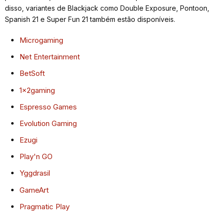
disso, variantes de Blackjack como Double Exposure, Pontoon,
Spanish 21 e Super Fun 21 também estão disponíveis.
Microgaming
Net Entertainment
BetSoft
1x2gaming
Espresso Games
Evolution Gaming
Ezugi
Play'n GO
Yggdrasil
GameArt
Pragmatic Play