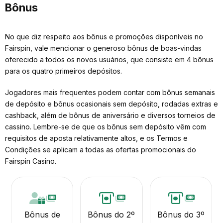
Bônus
No que diz respeito aos bônus e promoções disponíveis no
Fairspin, vale mencionar o generoso bônus de boas-vindas
oferecido a todos os novos usuários, que consiste em 4 bônus
para os quatro primeiros depósitos.
Jogadores mais frequentes podem contar com bônus semanais
de depósito e bônus ocasionais sem depósito, rodadas extras e
cashback, além de bônus de aniversário e diversos torneios de
cassino. Lembre-se de que os bônus sem depósito vêm com
requisitos de aposta relativamente altos, e os Termos e
Condições se aplicam a todas as ofertas promocionais do
Fairspin Casino.
Bônus de
Bônus do 2º
Bônus do 3º