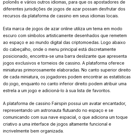
polonês e vários outros idiomas, para que os apostadores de
diferentes jurisdições de jogos de azar possam desfrutar dos
recursos da plataforma de cassino em seus idiomas locais.
Esta marca de jogos de azar online utiliza um tema em modo
escuro com símbolos artisticamente desenhados que remetem
ao espaço e ao mundo digital das criptomoedas. Logo abaixo
do cabeçalho, onde o menu principal está discretamente
posicionado, encontra-se uma barra deslizante que apresenta
jogos exclusivos e torneios de cassino. A plataforma oferece
miniaturas primorosamente elaboradas. No canto superior direito
de cada miniatura, os jogadores podem encontrar as estatísticas
do jogo, enquanto no canto inferior direito podem atribuir uma
estrela a um jogo e adicioná-lo à sua lista de favoritos.
A plataforma de cassino Fairspin possui um avatar encantador,
representando um astronauta flutuando no espaço e se
comunicando com sua nave espacial, o que adiciona um toque
criativo a uma interface de jogos altamente funcional e
incrivelmente bem organizada.