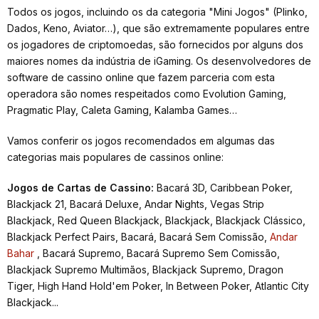
Todos os jogos, incluindo os da categoria "Mini Jogos" (Plinko,
Dados, Keno, Aviator…), que são extremamente populares entre
os jogadores de criptomoedas, são fornecidos por alguns dos
maiores nomes da indústria de iGaming. Os desenvolvedores de
software de cassino online que fazem parceria com esta
operadora são nomes respeitados como Evolution Gaming,
Pragmatic Play, Caleta Gaming, Kalamba Games…
Vamos conferir os jogos recomendados em algumas das
categorias mais populares de cassinos online:
Jogos de Cartas de Cassino:
Bacará 3D, Caribbean Poker,
Blackjack 21, Bacará Deluxe, Andar Nights, Vegas Strip
Blackjack, Red Queen Blackjack, Blackjack, Blackjack Clássico,
Blackjack Perfect Pairs, Bacará, Bacará Sem Comissão,
Andar
Bahar
, Bacará Supremo, Bacará Supremo Sem Comissão,
Blackjack Supremo Multimãos, Blackjack Supremo, Dragon
Tiger, High Hand Hold'em Poker, In Between Poker, Atlantic City
Blackjack...