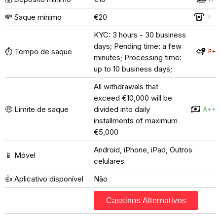
💸 Saque mínimo
€20
B--
KYC: 3 hours - 30 business
days; Pending time: a few
⏱️ Tempo de saque
F+
minutes; Processing time:
up to 10 business days;
All withdrawals that
exceed €10,000 will be
🤑 Limite de saque
divided into daily
A++
installments of maximum
€5,000
Android, iPhone, iPad, Outros
📱 Móvel
celulares
👍 Aplicativo disponível
Não
Cassinos Alternativos