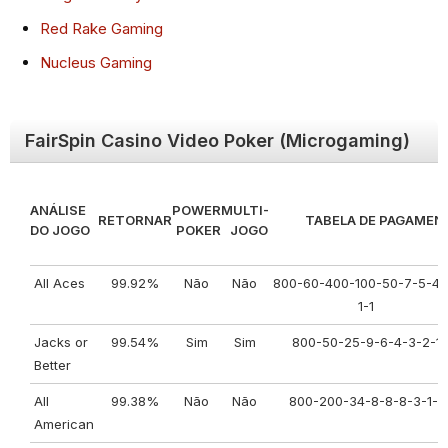
Red Rake Gaming
Nucleus Gaming
FairSpin Casino Video Poker (Microgaming)
ANÁLISE
POWER
MULTI-
RETORNAR
TABELA DE PAGAMEN
DO JOGO
POKER
JOGO
All Aces
99.92%
Não
Não
800-60-400-100-50-7-5-4-
1-1
Jacks or
99.54%
Sim
Sim
800-50-25-9-6-4-3-2-1
Better
All
99.38%
Não
Não
800-200-34-8-8-8-3-1-1
American