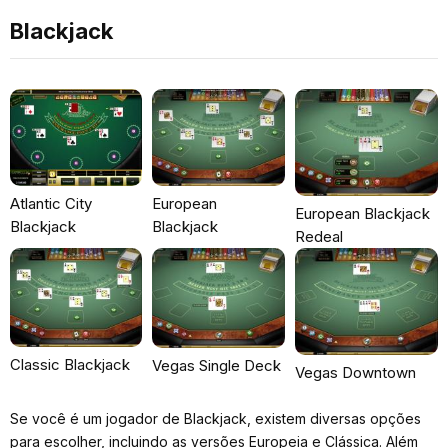
Blackjack
Atlantic City
European
European Blackjack
Blackjack
Blackjack
Redeal
Classic Blackjack
Vegas Single Deck
Vegas Downtown
Se você é um jogador de Blackjack, existem diversas opções
para escolher, incluindo as versões Europeia e Clássica. Além