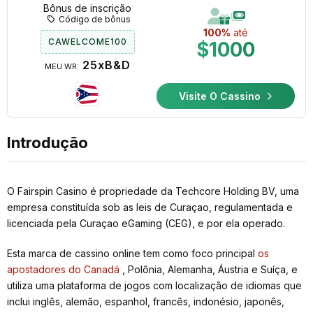
Bônus de inscrição
Código de bônus
100%
até
CAWELCOME100
$1000
25xB&D
MEU WR:
Visite O Cassino
Introdução
O Fairspin Casino é propriedade da Techcore Holding BV, uma
empresa constituída sob as leis de Curaçao, regulamentada e
licenciada pela Curaçao eGaming (CEG), e por ela operado.
Esta marca de cassino online tem como foco principal
os
apostadores do Canadá
, Polônia, Alemanha, Áustria e Suíça, e
utiliza uma plataforma de jogos com localização de idiomas que
inclui inglês, alemão, espanhol, francês, indonésio, japonês,