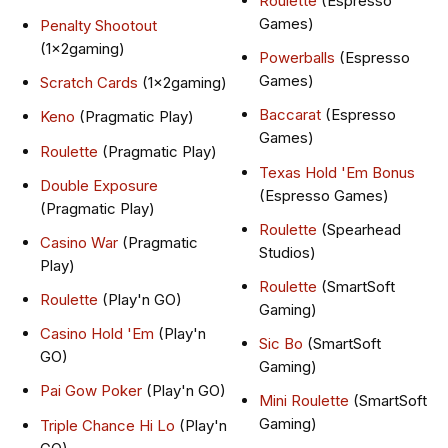
Roulette
(Espresso
Games)
Penalty Shootout
(1x2gaming)
Powerballs
(Espresso
Games)
Scratch Cards
(1x2gaming)
Baccarat
(Espresso
Keno
(Pragmatic Play)
Games)
Roulette
(Pragmatic Play)
Texas Hold 'Em Bonus
Double Exposure
(Espresso Games)
(Pragmatic Play)
Roulette
(Spearhead
Casino War
(Pragmatic
Studios)
Play)
Roulette
(SmartSoft
Roulette
(Play'n GO)
Gaming)
Casino Hold 'Em
(Play'n
Sic Bo
(SmartSoft
GO)
Gaming)
Pai Gow Poker
(Play'n GO)
Mini Roulette
(SmartSoft
Gaming)
Triple Chance Hi Lo
(Play'n