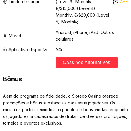
🤑 Limite de saque
(Level 3) Monthly;
C++
€/$15,000 (Level 4)
Monthly; €/$20,000 (Level
5) Monthly;
Android, iPhone, iPad, Outros
📱 Móvel
celulares
👍 Aplicativo disponível
Não
Cassinos Alternativos
Bônus
Além do programa de fidelidade, o Slotexo Casino oferece
promoções e bônus substanciais para seus jogadores. Os
iniciantes podem reivindicar o pacote de boas-vindas, enquanto
os jogadores já cadastrados desfrutam de diversas promoções,
torneios e eventos exclusivos.