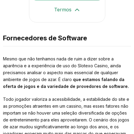
Termos
Fornecedores de Software
Mesmo que não tenhamos nada de ruim a dizer sobre a
aparência e a experiência de uso do Slotexo Casino, ainda
precisamos analisar o aspecto mais essencial de qualquer
ambiente de jogos de azar. É claro
que estamos falando da
oferta de jogos e da variedade de provedores de software.
Todo jogador valoriza a acessibilidade, a estabilidade do site e
as promoções atraentes em um cassino, mas esses fatores não
importam se não houver uma seleção diversificada de opções
de entretenimento para eles aproveitarem. O cenário dos jogos
de azar mudou significativamente ao longo dos anos, e os
jogadores esperam muito mais das marcas do que esperavam