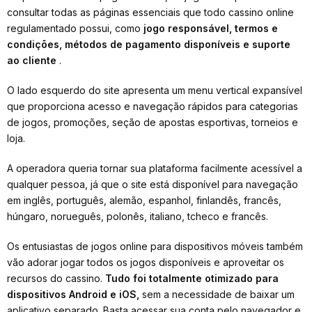
consultar todas as páginas essenciais que todo cassino online
regulamentado possui, como
jogo responsável, termos e
condições, métodos de pagamento disponíveis e suporte
ao cliente
.
O lado esquerdo do site apresenta um menu vertical expansível
que proporciona acesso e navegação rápidos para categorias
de jogos, promoções, seção de apostas esportivas, torneios e
loja.
A operadora queria tornar sua plataforma facilmente acessível a
qualquer pessoa, já que o site está disponível para navegação
em inglês, português, alemão, espanhol, finlandês, francês,
húngaro, norueguês, polonês, italiano, tcheco e francês.
Os entusiastas de jogos online para dispositivos móveis também
vão adorar jogar todos os jogos disponíveis e aproveitar os
recursos do cassino.
Tudo foi totalmente otimizado para
dispositivos Android e iOS,
sem a necessidade de baixar um
aplicativo separado. Basta acessar sua conta pelo navegador e