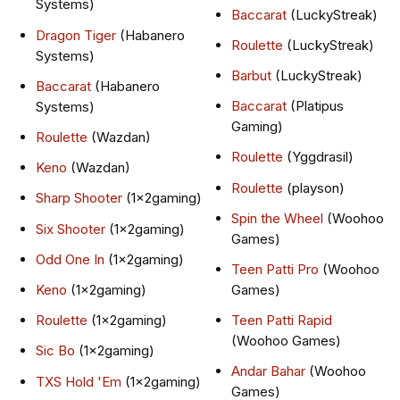
Systems)
Baccarat
(LuckyStreak)
Dragon Tiger
(Habanero
Roulette
(LuckyStreak)
Systems)
Barbut
(LuckyStreak)
Baccarat
(Habanero
Baccarat
(Platipus
Systems)
Gaming)
Roulette
(Wazdan)
Roulette
(Yggdrasil)
Keno
(Wazdan)
Roulette
(playson)
Sharp Shooter
(1x2gaming)
Spin the Wheel
(Woohoo
Six Shooter
(1x2gaming)
Games)
Odd One In
(1x2gaming)
Teen Patti Pro
(Woohoo
Keno
(1x2gaming)
Games)
Roulette
(1x2gaming)
Teen Patti Rapid
(Woohoo Games)
Sic Bo
(1x2gaming)
Andar Bahar
(Woohoo
TXS Hold 'Em
(1x2gaming)
Games)