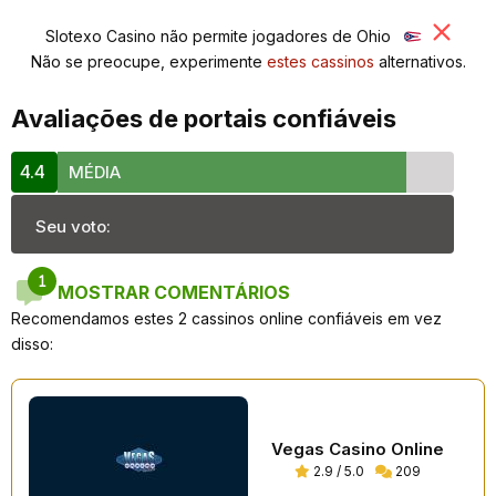
Slotexo Casino não permite jogadores de Ohio
Não se preocupe, experimente
estes cassinos
alternativos.
Avaliações de portais confiáveis
4.4
MÉDIA
Seu voto:
1
MOSTRAR COMENTÁRIOS
Recomendamos estes 2 cassinos online confiáveis em vez
disso:
Vegas Casino Online
2.9 / 5.0
209