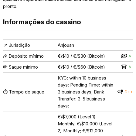
pronto.
Informações do cassino
📌 Jurisdição
Anjouan
💰 Depósito mínimo
€/$10 / €/$30 (Bitcoin)
A-
💸 Saque mínimo
€/$10 / €/$60 (Bitcoin)
A-
KYC: within 10 business
days; Pending Time: within
⏱️ Tempo de saque
3 business days; Bank
D++
Transfer: 3-5 business
days;
€/$7,000 (Level 1)
Monthly; €/$10,000 (Level
2) Monthly; €/$12,000