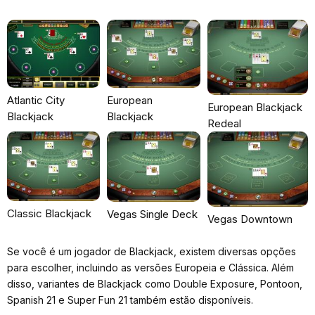
Atlantic City
European
European Blackjack
Blackjack
Blackjack
Redeal
Classic Blackjack
Vegas Single Deck
Vegas Downtown
Se você é um jogador de Blackjack, existem diversas opções
para escolher, incluindo as versões Europeia e Clássica. Além
disso, variantes de Blackjack como Double Exposure, Pontoon,
Spanish 21 e Super Fun 21 também estão disponíveis.