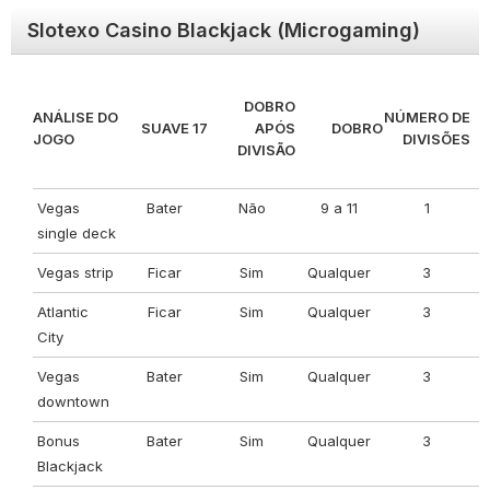
Slotexo Casino Blackjack (Microgaming)
DOBRO
ANÁLISE DO
NÚMERO DE
SUAVE 17
APÓS
DOBRO
JOGO
DIVISÕES
DIVISÃO
Vegas
Bater
Não
9 a 11
1
single deck
Vegas strip
Ficar
Sim
Qualquer
3
Atlantic
Ficar
Sim
Qualquer
3
City
Vegas
Bater
Sim
Qualquer
3
downtown
Bonus
Bater
Sim
Qualquer
3
Blackjack