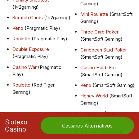
Gaming)
(1x2gaming)
Mini Roulette
(SmartSoft
Scratch Cards
(1x2gaming)
Gaming)
Keno
(Pragmatic Play)
Three Card Poker
Roulette
(Pragmatic Play)
(SmartSoft Gaming)
Double Exposure
Caribbean Stud Poker
(Pragmatic Play)
(SmartSoft Gaming)
Casino War
(Pragmatic
Casino Hold 'Em
Play)
(SmartSoft Gaming)
Roulette
(Red Tiger
Keno
(SmartSoft Gaming)
Gaming)
Honey World
(SmartSoft
Gaming)
Drag Race
(SmartSoft
Gaming)
Slotexo
Cassinos Alternativos
Casino
Baccarat
(GameArt)