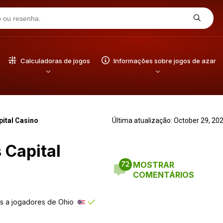
Calculadoras de jogos
Informações sobre jogos de azar
pital Casino
Última atualização: October 29, 20
 Capital
MOSTRAR
72
COMENTÁRIOS
as a jogadores de Ohio