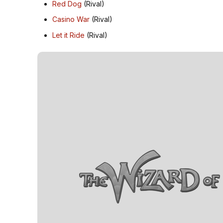
Red Dog
(Rival)
Casino War
(Rival)
Let it Ride
(Rival)