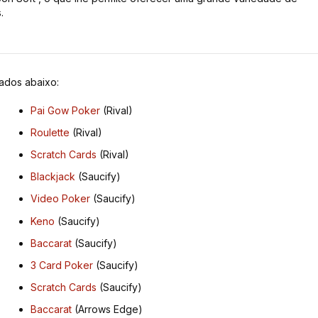
.
tados abaixo:
Pai Gow Poker
(Rival)
Roulette
(Rival)
Scratch Cards
(Rival)
Blackjack
(Saucify)
Video Poker
(Saucify)
Keno
(Saucify)
Baccarat
(Saucify)
3 Card Poker
(Saucify)
Scratch Cards
(Saucify)
Baccarat
(Arrows Edge)