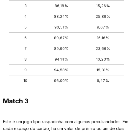
3
86,18%
15,26%
4
88,24%
25,89%
5
90,51%
9,67%
6
89,67%
16,16%
7
89,90%
23,66%
8
94,14%
10,23%
9
94,58%
15,31%
10
96,00%
6,47%
Match 3
Este é um jogo tipo raspadinha com algumas peculiaridades. Em
cada espaço do cartão, há um valor de prêmio ou um de dois