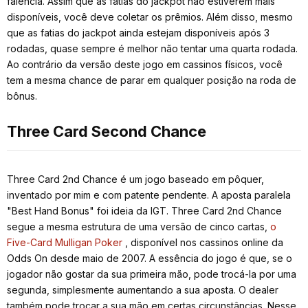
falência. Assim que as fatias do jackpot não estiverem mais
disponíveis, você deve coletar os prêmios. Além disso, mesmo
que as fatias do jackpot ainda estejam disponíveis após 3
rodadas, quase sempre é melhor não tentar uma quarta rodada.
Ao contrário da versão deste jogo em cassinos físicos, você
tem a mesma chance de parar em qualquer posição na roda de
bônus.
Three Card Second Chance
Three Card 2nd Chance é um jogo baseado em pôquer,
inventado por mim e com patente pendente. A aposta paralela
"Best Hand Bonus" foi ideia da IGT. Three Card 2nd Chance
segue a mesma estrutura de uma versão de cinco cartas,
o
Five-Card Mulligan Poker
, disponível nos cassinos online da
Odds On desde maio de 2007. A essência do jogo é que, se o
jogador não gostar da sua primeira mão, pode trocá-la por uma
segunda, simplesmente aumentando a sua aposta. O dealer
também pode trocar a sua mão em certas circunstâncias. Nesse