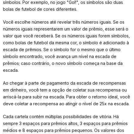
símbolos. Por exemplo, no jogo "Gol!", os símbolos são duas
bolas de futebol de cores diferentes.
Você escolhe números até revelar três números iguais. Se os
números iguais representarem um valor de prêmio, esse será o
valor que você receberá. Se os números iguais forem símbolos,
como bolas de futebol da mesma cor, o símbolo é adicionado à
escada de prêmios. Se o símbolo for o mesmo que o último
símbolo encontrado, você avança um nível na escada de
prêmios; caso contrário, o novo símbolo começa na base da
escada.
Ao chegar à parte de pagamento da escada de recompensas
em dinheiro, você tem a opção de coletar sua recompensa ou
arriscá-la para subir na escada. Para obter o retorno ideal, você
deve coletar a recompensa ao atingir o nível de 25x na escada.
Cada cartela contém múltiplas possibilidades de vitória. Há
sempre 3 espaços para prêmios altos, 3 espaços para prêmios
médios e 8 espaços para prêmios pequenos. Os valores dos