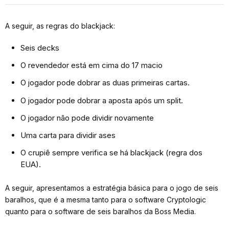
A seguir, as regras do blackjack:
Seis decks
O revendedor está em cima do 17 macio
O jogador pode dobrar as duas primeiras cartas.
O jogador pode dobrar a aposta após um split.
O jogador não pode dividir novamente
Uma carta para dividir ases
O crupiê sempre verifica se há blackjack (regra dos
EUA).
A seguir, apresentamos a estratégia básica para o jogo de seis
baralhos, que é a mesma tanto para o software Cryptologic
quanto para o software de seis baralhos da Boss Media.