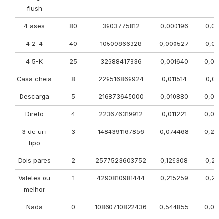
flush
4 ases
80
3903775812
0,000196
0,01
4 2-4
40
10509866328
0,000527
0,02
4 5-K
25
32688417336
0,001640
0,04
Casa cheia
8
229516869924
0,011514
0,09
Descarga
5
216873645000
0,010880
0,05
Direto
4
223676319912
0,011221
0,04
3 de um
3
1484391167856
0,074468
0,22
tipo
Dois pares
2
2577523603752
0,129308
0,25
Valetes ou
1
4290810981444
0,215259
0,21
melhor
Nada
0
10860710822436
0,544855
0,00