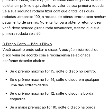
coletar um prêmio equivalente ao valor da sua primeira rodada.
Se a sua segunda rodada fizer com que o total das duas
rodadas ultrapasse 100, a rodada de bônus termina sem nenhum
pagamento de prêmio. No entanto, para obter o retorno ideal,
você deve sempre girar a roda novamente, mesmo que sua
primeira rodada seja 50.
O Preço Certo — Bônus Plinko
Você escolhe onde soltar o disco. A posição inicial ideal do
disco varia de acordo com a recompensa selecionada,
conforme descrito abaixo:
Se o prêmio máximo for 15, solte o disco no centro.
Se o prêmio máximo for 14, solte o disco em qualquer
uma das extremidades.
Se o prêmio máximo for 12, solte o disco na borda
esquerda.
Se a maior premiação for 10, solte o disco na borda