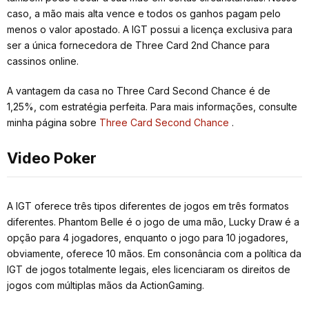
caso, a mão mais alta vence e todos os ganhos pagam pelo
menos o valor apostado. A IGT possui a licença exclusiva para
ser a única fornecedora de Three Card 2nd Chance para
cassinos online.
A vantagem da casa no Three Card Second Chance é de
1,25%, com estratégia perfeita. Para mais informações, consulte
minha página sobre
Three Card Second Chance
.
Video Poker
A IGT oferece três tipos diferentes de jogos em três formatos
diferentes. Phantom Belle é o jogo de uma mão, Lucky Draw é a
opção para 4 jogadores, enquanto o jogo para 10 jogadores,
obviamente, oferece 10 mãos. Em consonância com a política da
IGT de jogos totalmente legais, eles licenciaram os direitos de
jogos com múltiplas mãos da ActionGaming.