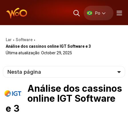
Po
Lar
Software
›
›
Análise dos cassinos online IGT Software e 3
Última atualização: October 29, 2025
Nesta página
Análise dos cassinos
online IGT Software
e 3