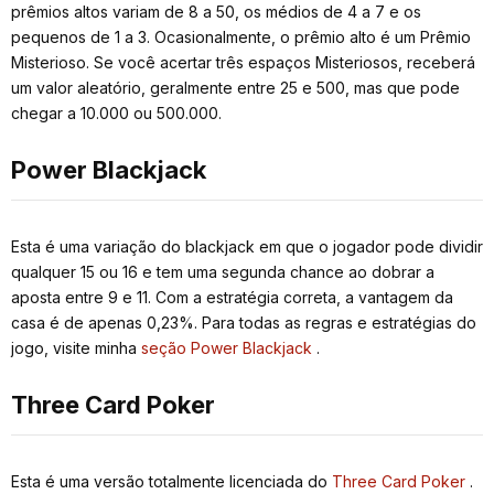
prêmios altos variam de 8 a 50, os médios de 4 a 7 e os
pequenos de 1 a 3. Ocasionalmente, o prêmio alto é um Prêmio
Misterioso. Se você acertar três espaços Misteriosos, receberá
um valor aleatório, geralmente entre 25 e 500, mas que pode
chegar a 10.000 ou 500.000.
Power Blackjack
Esta é uma variação do blackjack em que o jogador pode dividir
qualquer 15 ou 16 e tem uma segunda chance ao dobrar a
aposta entre 9 e 11. Com a estratégia correta, a vantagem da
casa é de apenas 0,23%. Para todas as regras e estratégias do
jogo, visite minha
seção Power Blackjack
.
Three Card Poker
Esta é uma versão totalmente licenciada do
Three Card Poker
.