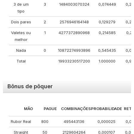
3 de um
3
1484003070324
0,074449
0,2
tipo
Dois pares
2
2576946164148
0,129279
0,2
Valetes ou
1
4277372890968
0,214585
0,2
melhor
Nada
0
10872274993896
0,545435
0,0
Total
19933230517200
1.000000
0,9
Bônus de pôquer
MÃO
PAGUE
COMBINAÇÕES
PROBABILIDADE
RET
Rubor Real
800
495443136
0,000025
0,01
Straight
50
2129604264
0,000107
0,00