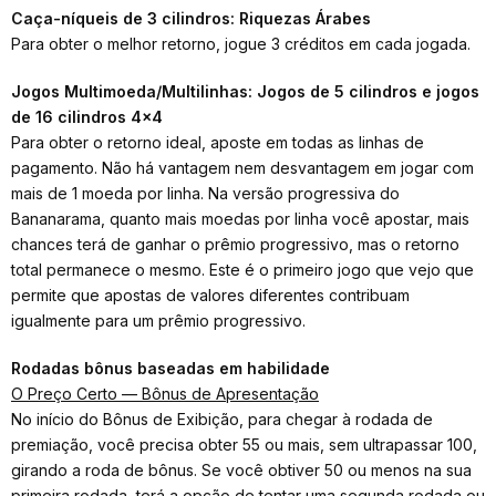
Caça-níqueis de 3 cilindros: Riquezas Árabes
Para obter o melhor retorno, jogue 3 créditos em cada jogada.
Jogos Multimoeda/Multilinhas: Jogos de 5 cilindros e jogos
de 16 cilindros 4x4
Para obter o retorno ideal, aposte em todas as linhas de
pagamento. Não há vantagem nem desvantagem em jogar com
mais de 1 moeda por linha. Na versão progressiva do
Bananarama, quanto mais moedas por linha você apostar, mais
chances terá de ganhar o prêmio progressivo, mas o retorno
total permanece o mesmo. Este é o primeiro jogo que vejo que
permite que apostas de valores diferentes contribuam
igualmente para um prêmio progressivo.
Rodadas bônus baseadas em habilidade
O Preço Certo — Bônus de Apresentação
No início do Bônus de Exibição, para chegar à rodada de
premiação, você precisa obter 55 ou mais, sem ultrapassar 100,
girando a roda de bônus. Se você obtiver 50 ou menos na sua
primeira rodada, terá a opção de tentar uma segunda rodada ou