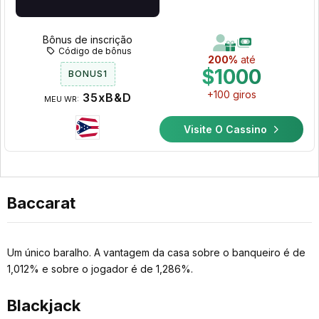
Bônus de inscrição
Código de bônus
200%
até
$1000
BONUS1
+100 giros
35xB&D
MEU WR:
Visite O Cassino
Baccarat
Um único baralho. A vantagem da casa sobre o banqueiro é de
1,012% e sobre o jogador é de 1,286%.
Blackjack