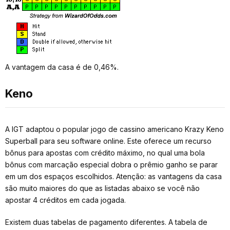
A vantagem da casa é de 0,46%.
Keno
A IGT adaptou o popular jogo de cassino americano Krazy Keno
Superball para seu software online. Este oferece um recurso
bônus para apostas com crédito máximo, no qual uma bola
bônus com marcação especial dobra o prêmio ganho se parar
em um dos espaços escolhidos. Atenção: as vantagens da casa
são muito maiores do que as listadas abaixo se você não
apostar 4 créditos em cada jogada.
Existem duas tabelas de pagamento diferentes. A tabela de