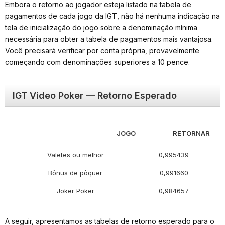
Embora o retorno ao jogador esteja listado na tabela de
pagamentos de cada jogo da IGT, não há nenhuma indicação na
tela de inicialização do jogo sobre a denominação mínima
necessária para obter a tabela de pagamentos mais vantajosa.
Você precisará verificar por conta própria, provavelmente
começando com denominações superiores a 10 pence.
IGT Video Poker — Retorno Esperado
JOGO
RETORNAR
Valetes ou melhor
0,995439
Bônus de pôquer
0,991660
Joker Poker
0,984657
A seguir, apresentamos as tabelas de retorno esperado para o