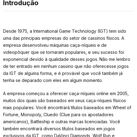
Introdução
Desde 1975, a International Game Technology (IGT) tem sido
uma das principais empresas do setor de cassinos físicos. A
empresa desenvolveu máquinas caça-níqueis e de
videopôquer que se tornaram populares, e seu sucesso foi
exponencial devido à qualidade desses jogos. Não me lembro
de ter entrado em nenhum cassino que não oferecesse jogos
da IGT de alguma forma, e é provável que você também já
tenha se deparado com eles em algum momento.
A empresa começou a oferecer caça-níqueis online em 2005,
muitos dos quais são baseados em seus caça-níqueis físicos
mais populares. Você encontrará títulos baseados em Wheel of
Fortune, Monopoly, Cluedo (Clue para os apostadores
americanos), Battleship e outras marcas licenciadas. Você
também encontrará diversos títulos baseados em jogos
exclusivos da IGT, como DaVinci Diamonds, Wolf Run e