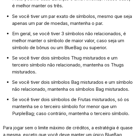
é melhor manter os três.
Se você tiver um par exato de símbolos, mesmo que seja
apenas um par de moedas, mantenha o par.
Em geral, se você tiver 3 símbolos não relacionados, é
melhor manter o símbolo de maior valor, caso seja um
símbolo de bônus ou um BlueBag ou superior.
Se você tiver dois símbolos Thug misturados e um
terceiro símbolo não relacionado, mantenha os Thugs
misturados.
Se você tiver dois símbolos Bag misturados e um símbolo
não relacionado, mantenha os símbolos Bag misturados.
Se você tiver dois símbolos de Frutas misturados, só os
mantenha se o terceiro símbolo for menor que um
PurpleBag; caso contrário, mantenha o terceiro símbolo.
Para jogar sem o limite máximo de créditos, a estratégia é quase
a mesma, exceto que você deve manter um único BlueBag