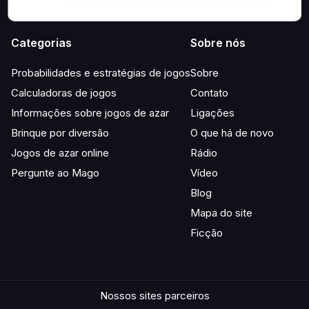
Categorias
Sobre nós
Probabilidades e estratégias de jogos
Sobre
Calculadoras de jogos
Contato
Informações sobre jogos de azar
Ligações
Brinque por diversão
O que há de novo
Jogos de azar online
Rádio
Pergunte ao Mago
Vídeo
Blog
Mapa do site
Ficção
Nossos sites parceiros