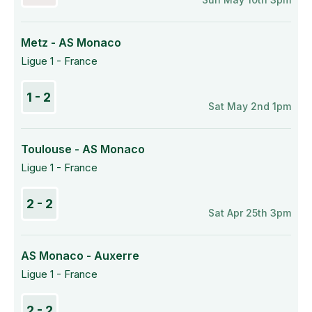
Metz - AS Monaco
Ligue 1 - France
1 - 2
Sat May 2nd 1pm
Toulouse - AS Monaco
Ligue 1 - France
2 - 2
Sat Apr 25th 3pm
AS Monaco - Auxerre
Ligue 1 - France
2 - 2