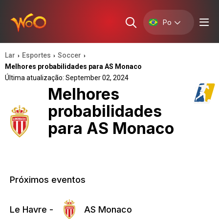
Po
Lar
Esportes
Soccer
›
›
›
Melhores probabilidades para AS Monaco
Última atualização: September 02, 2024
Melhores
probabilidades
para AS Monaco
Próximos eventos
Le Havre -
AS Monaco