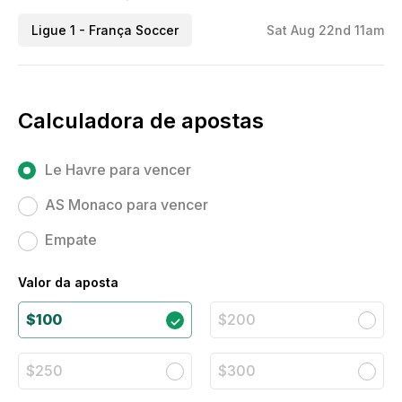
Ligue 1 - França Soccer
Sat Aug 22nd 11am
Calculadora de apostas
Le Havre para vencer
AS Monaco para vencer
Empate
Valor da aposta
$100
$200
$250
$300