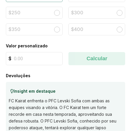
$250
$300
$350
$400
Valor personalizado
Calcular
Devoluções
Insight em destaque
FC Kairat enfrenta o PFC Levski Sofia com ambas as
equipes visando a vitória. O FC Kairat tem um forte
recorde em casa nesta temporada, aproveitando sua
defesa robusta. O PFC Levski Sofia, conhecido por seu
poderoso ataque, tentará explorar qualquer lapso