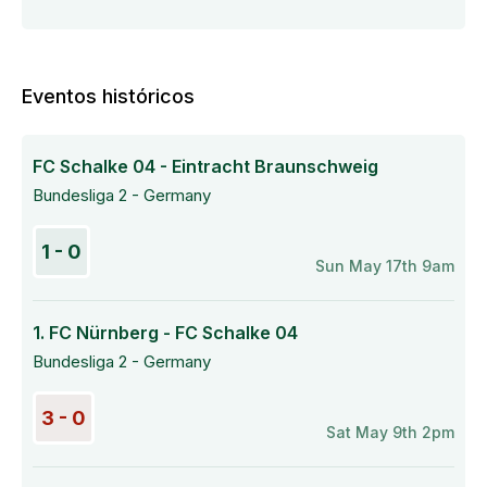
Eventos históricos
FC Schalke 04 - Eintracht Braunschweig
Bundesliga 2 - Germany
1 - 0
Sun May 17th 9am
1. FC Nürnberg - FC Schalke 04
Bundesliga 2 - Germany
3 - 0
Sat May 9th 2pm