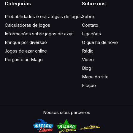
Categorias
Sobre nós
Probabilidades e estratégias de jogos
Sobre
Calculadoras de jogos
Contato
Informações sobre jogos de azar
Ligações
Brinque por diversão
O que há de novo
Jogos de azar online
Rádio
Pergunte ao Mago
Vídeo
Blog
Mapa do site
Ficção
Nossos sites parceiros