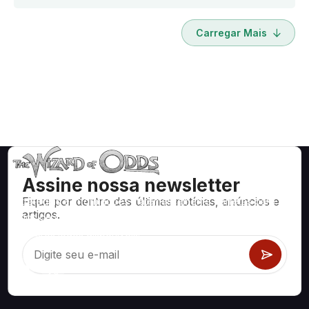
Carregar Mais
Assine nossa newsletter
Fique por dentro das últimas notícias, anúncios e
Estratégias e informações matematicamente corretas para
artigos.
jogos de cassino como blackjack, craps, roleta e centenas
de outros jogos disponíveis.