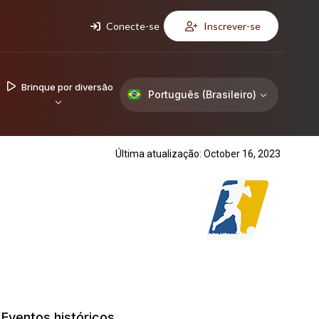
Conecte-se
Inscrever-se
Brinque por diversão
Português (Brasileiro)
Última atualização: October 16, 2023
Eventos históricos