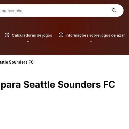
Calculadoras de jogos
Informações sobre jogos de azar
attle Sounders FC
 para Seattle Sounders FC