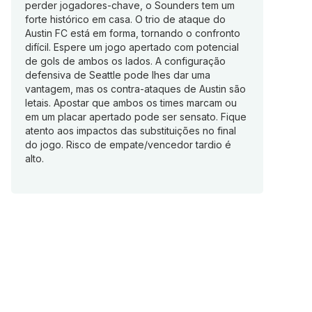
perder jogadores-chave, o Sounders tem um
forte histórico em casa. O trio de ataque do
Austin FC está em forma, tornando o confronto
difícil. Espere um jogo apertado com potencial
de gols de ambos os lados. A configuração
defensiva de Seattle pode lhes dar uma
vantagem, mas os contra-ataques de Austin são
letais. Apostar que ambos os times marcam ou
em um placar apertado pode ser sensato. Fique
atento aos impactos das substituições no final
do jogo. Risco de empate/vencedor tardio é
alto.