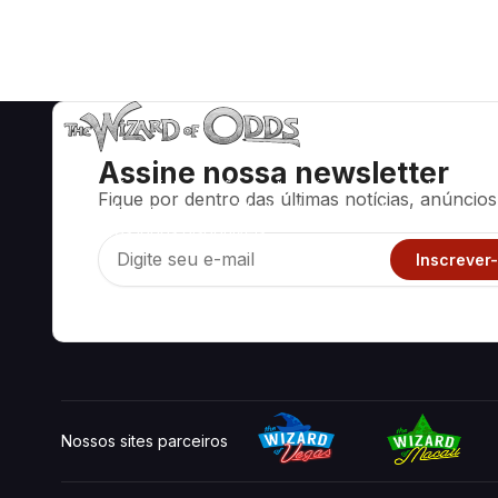
Assine nossa newsletter
Estratégias e informações matematicamente corretas para
Fique por dentro das últimas notícias, anúncios 
jogos de cassino como blackjack, craps, roleta e centenas
de outros jogos disponíveis.
Inscrever
Nossos sites parceiros