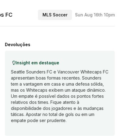
ps FC
MLS Soccer
Sun Aug 16th 10pm
Devoluções
Insight em destaque
Seattle Sounders FC e Vancouver Whitecaps FC
apresentam boas formas recentes. Sounders
tem a vantagem em casa e uma defesa sólida,
mas os Whitecaps exibem um ataque dinâmico.
Um empate é possível dados os pontos fortes
relativos dos times. Fique atento à
disponibilidade dos jogadores e às mudanças
táticas. Apostar no total de gols ou em um
empate pode ser prudente.