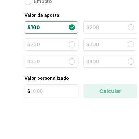
Empate
Valor da aposta
$100
$200
$250
$300
$350
$400
Valor personalizado
Calcular