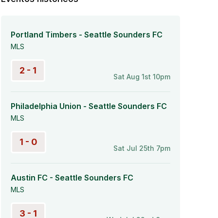
Portland Timbers - Seattle Sounders FC
MLS
2 - 1
Sat Aug 1st 10pm
Philadelphia Union - Seattle Sounders FC
MLS
1 - 0
Sat Jul 25th 7pm
Austin FC - Seattle Sounders FC
MLS
3 - 1