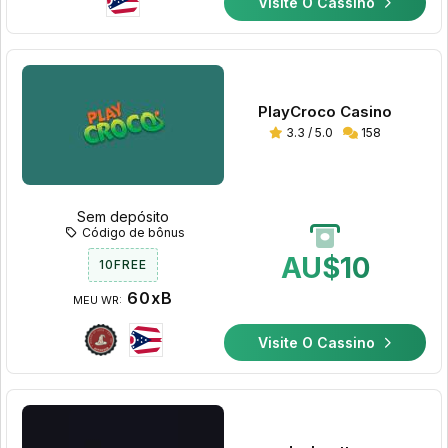
Visite O Cassino
PlayCroco Casino
3.3 / 5.0
158
Sem depósito
Código de bônus
AU$10
10FREE
60xB
MEU WR:
Visite O Cassino