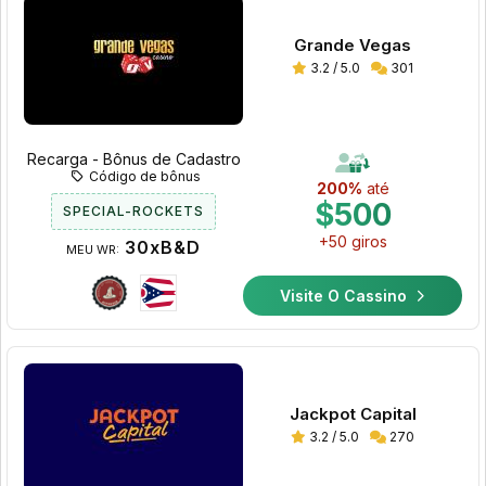
Grande Vegas
3.2 / 5.0
301
Recarga - Bônus de Cadastro
Código de bônus
200%
até
$500
SPECIAL-ROCKETS
+50 giros
30xB&D
MEU WR:
Visite O Cassino
Jackpot Capital
3.2 / 5.0
270