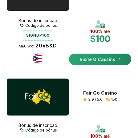
Bônus de inscrição
Código de bônus
100%
até
SIGNUP100
$100
20xB&D
MEU WR:
Visite O Cassino
Fair Go Casino
3.9 / 5.0
150
Bônus de inscrição
Código de bônus
100%
até