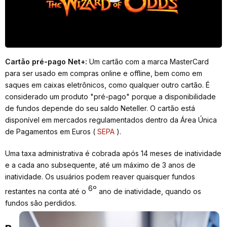
Cartão pré-pago Net+:
Um cartão com a marca MasterCard
para ser usado em compras online e offline, bem como em
saques em caixas eletrônicos, como qualquer outro cartão. É
considerado um produto "pré-pago" porque a disponibilidade
de fundos depende do seu saldo Neteller. O cartão está
disponível em mercados regulamentados dentro da Área Única
de Pagamentos em Euros (
SEPA
).
Uma taxa administrativa é cobrada após 14 meses de inatividade
e a cada ano subsequente, até um máximo de 3 anos de
inatividade. Os usuários podem reaver quaisquer fundos
6º
restantes na conta até o
ano de inatividade, quando os
fundos são perdidos.