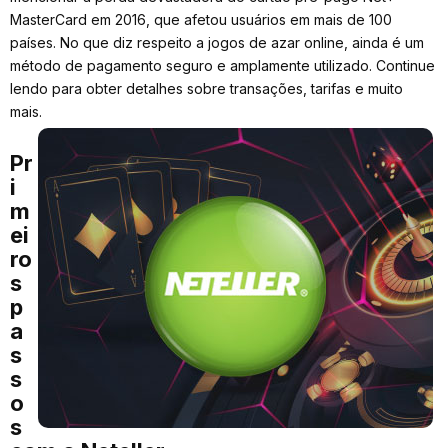
MasterCard em 2016, que afetou usuários em mais de 100
países. No que diz respeito a jogos de azar online, ainda é um
método de pagamento seguro e amplamente utilizado. Continue
lendo para obter detalhes sobre transações, tarifas e muito
mais.
Pr
i
m
ei
ro
s
p
a
s
s
o
s