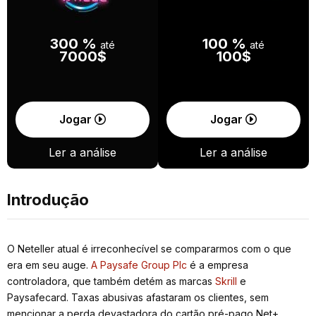
300 %
100 %
até
até
7000$
100$
Jogar
Jogar
Ler a análise
Ler a análise
Introdução
O Neteller atual é irreconhecível se compararmos com o que
era em seu auge.
A Paysafe Group Plc
é a empresa
controladora, que também detém as marcas
Skrill
e
Paysafecard. Taxas abusivas afastaram os clientes, sem
mencionar a perda devastadora do cartão pré-pago Net+