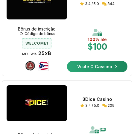
3.4 / 5.0
844
Bônus de inscrição
Código de bônus
100%
até
WELCOME1
$100
25xB
MEU WR:
Visite O Cassino
3Dice Casino
3.4 / 5.0
209