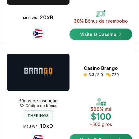
20xB
MEU WR:
30%
Bônus de reembolso
Visite O Cassino
Casino Brango
3.3 / 5.0
720
Bônus de inscrição
Código de bônus
500%
até
$100
THEKINGS
+500 giros
10xD
MEU WR: