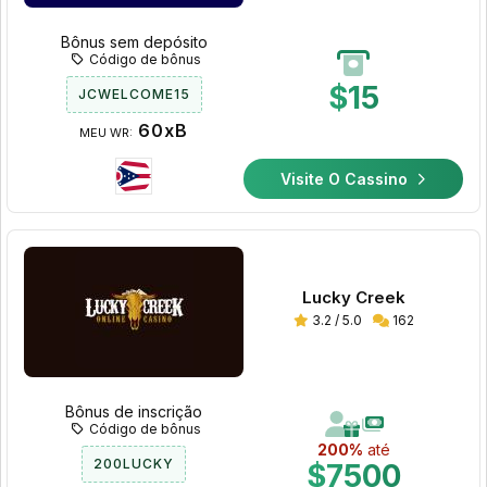
Bônus sem depósito
Código de bônus
$15
JCWELCOME15
60xB
MEU WR:
Visite O Cassino
Lucky Creek
3.2 / 5.0
162
Bônus de inscrição
Código de bônus
200%
até
200LUCKY
$7500