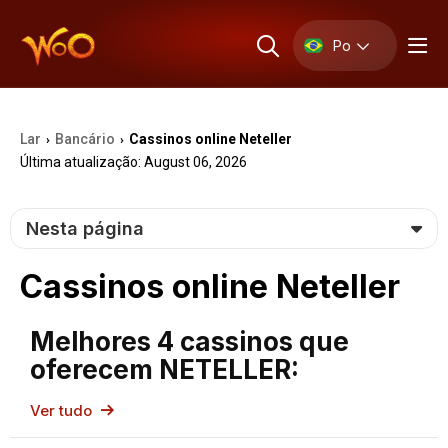
Po
Lar
Bancário
Cassinos online Neteller
›
›
Última atualização: August 06, 2026
Nesta página
Cassinos online Neteller
Melhores 4 cassinos que
oferecem NETELLER:
Ver tudo