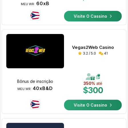
60xB
MEU WR:
Visite O Cassino
Vegas2Web Casino
3.2 / 5.0
41
Bônus de inscrição
350%
até
40xB&D
$300
MEU WR:
Visite O Cassino