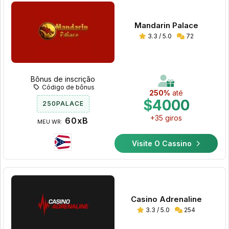
Mandarin Palace
3.3 / 5.0
72
Bônus de inscrição
Código de bônus
250%
até
$4000
250PALACE
+35 giros
60xB
MEU WR:
Visite O Cassino
Casino Adrenaline
3.3 / 5.0
254