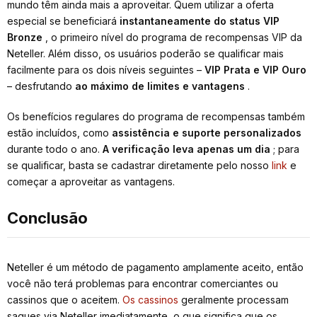
mundo têm ainda mais a aproveitar. Quem utilizar a oferta
especial se beneficiará
instantaneamente do status VIP
Bronze
, o primeiro nível do programa de recompensas VIP da
Neteller. Além disso, os usuários poderão se qualificar mais
facilmente para os dois níveis seguintes –
VIP Prata e VIP Ouro
– desfrutando
ao máximo de limites e vantagens
.
Os benefícios regulares do programa de recompensas também
estão incluídos, como
assistência e suporte personalizados
durante todo o ano.
A verificação leva apenas um dia
; para
se qualificar, basta se cadastrar diretamente pelo nosso
link
e
começar a aproveitar as vantagens.
Conclusão
Neteller é um método de pagamento amplamente aceito, então
você não terá problemas para encontrar comerciantes ou
cassinos que o aceitem.
Os cassinos
geralmente processam
saques via Neteller imediatamente, o que significa que os