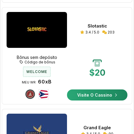
Slotastic
3.4 / 5.0
203
Bônus sem depósito
Código de bônus
$20
WELCOME
60xB
MEU WR:
Visite O Cassino
Grand Eagle
3.4 / 5.0
90