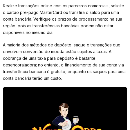
Realize transações online com os parceiros comerciais, solicite
o cartão pré-pago MasterCard ou transfira o saldo para uma
conta bancária. Verifique os prazos de processamento na sua
região, pois as transferências bancárias podem não estar
disponíveis no mesmo dia.
A maioria dos métodos de depósito, saque e transações que
envolvem conversão de moeda estão sujeitos a taxas. A
cobrança de uma taxa para depósito é bastante
desencorajadora; no entanto, o financiamento da sua conta via
transferência bancária é gratuito, enquanto os saques para uma
conta bancária terão um custo.