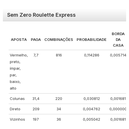
Sem Zero Roulette Express
BORDA
APOSTA
PAGA
COMBINAÇÕES
PROBABILIDADE
DA
CASA
Vermelho,
7,7
816
0,114286
0,005714
preto,
ímpar,
par,
baixo,
alto
Colunas
31,4
220
0,030812
0,001681
Direto
209
34
0,004762
0,000000
Vizinhos
197
36
0,005042
0,001681