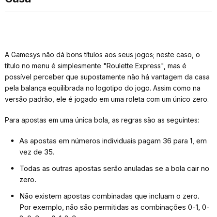
A Gamesys não dá bons títulos aos seus jogos; neste caso, o
título no menu é simplesmente "Roulette Express", mas é
possível perceber que supostamente não há vantagem da casa
pela balança equilibrada no logotipo do jogo. Assim como na
versão padrão, ele é jogado em uma roleta com um único zero.
Para apostas em uma única bola, as regras são as seguintes:
As apostas em números individuais pagam 36 para 1, em
vez de 35.
Todas as outras apostas serão anuladas se a bola cair no
zero.
Não existem apostas combinadas que incluam o zero.
Por exemplo, não são permitidas as combinações 0-1, 0-