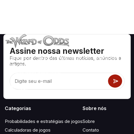
Assine nossa newsletter
Fique por dentro das últimas notícias, anúncios e
Estratégias e informações matematicamente corretas para
artigos.
jogos de cassino como blackjack, craps, roleta e centenas
de outros jogos disponíveis.
Categorias
Sobre nós
Probabilidades e estratégias de jogos
Sobre
Calculadoras de jogos
Contato