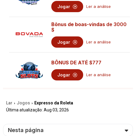
Jogar
Ler a análise
Bônus de boas-vindas
de 3000
$
Jogar
Ler a análise
BÔNUS DE ATÉ
$777
Jogar
Ler a análise
Lar
Jogos
Expresso da Roleta
›
›
Última atualização: Aug 03, 2026
Nesta página