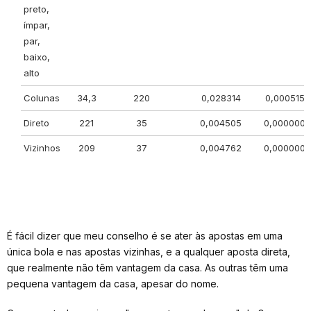
preto,
ímpar,
par,
baixo,
alto
Colunas
34,3
220
0,028314
0,000515
Direto
221
35
0,004505
0,000000
Vizinhos
209
37
0,004762
0,000000
É fácil dizer que meu conselho é se ater às apostas em uma
única bola e nas apostas vizinhas, e a qualquer aposta direta,
que realmente não têm vantagem da casa. As outras têm uma
pequena vantagem da casa, apesar do nome.