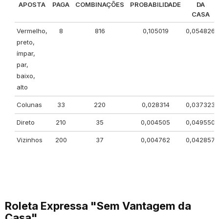
APOSTA
PAGA
COMBINAÇÕES
PROBABILIDADE
DA
CASA
Vermelho,
8
816
0,105019
0,054826
preto,
ímpar,
par,
baixo,
alto
Colunas
33
220
0,028314
0,037323
Direto
210
35
0,004505
0,049550
Vizinhos
200
37
0,004762
0,042857
Roleta Expressa "Sem Vantagem da
Casa"