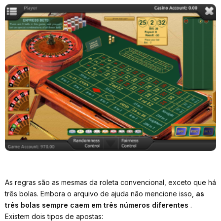
As regras são as mesmas da roleta convencional, exceto que há
três bolas. Embora o arquivo de ajuda não mencione isso,
as
três bolas sempre caem em três números diferentes
.
Existem dois tipos de apostas: