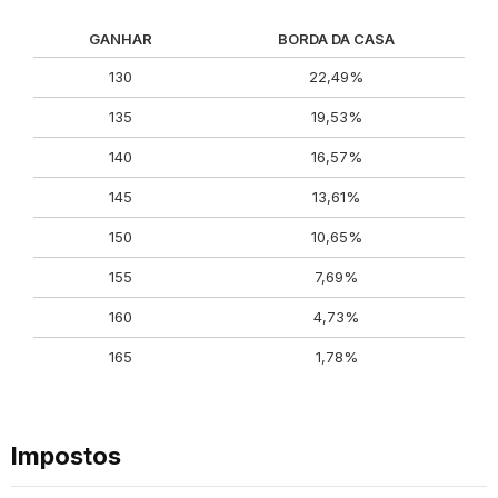
GANHAR
BORDA DA CASA
130
22,49%
135
19,53%
140
16,57%
145
13,61%
150
10,65%
155
7,69%
160
4,73%
165
1,78%
Impostos