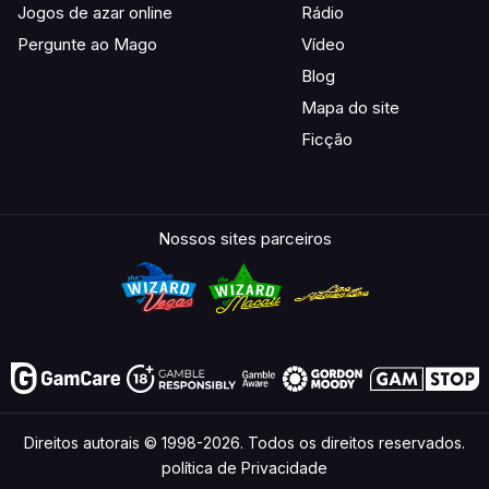
Jogos de azar online
Rádio
Pergunte ao Mago
Vídeo
Blog
Mapa do site
Ficção
Nossos sites parceiros
Direitos autorais © 1998-2026. Todos os direitos reservados.
política de Privacidade