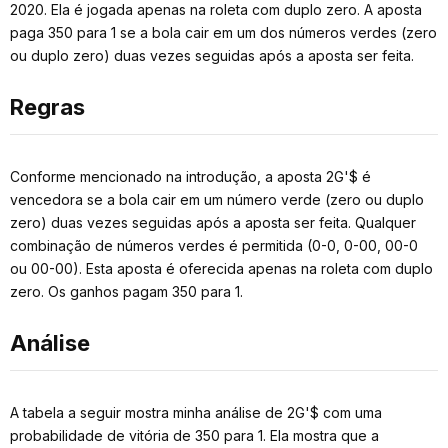
2020. Ela é jogada apenas na roleta com duplo zero. A aposta
paga 350 para 1 se a bola cair em um dos números verdes (zero
ou duplo zero) duas vezes seguidas após a aposta ser feita.
Regras
Conforme mencionado na introdução, a aposta 2G'$ é
vencedora se a bola cair em um número verde (zero ou duplo
zero) duas vezes seguidas após a aposta ser feita. Qualquer
combinação de números verdes é permitida (0-0, 0-00, 00-0
ou 00-00). Esta aposta é oferecida apenas na roleta com duplo
zero. Os ganhos pagam 350 para 1.
Análise
A tabela a seguir mostra minha análise de 2G'$ com uma
probabilidade de vitória de 350 para 1. Ela mostra que a