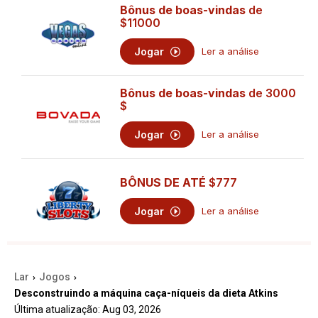
Bônus de boas-vindas
de
$11000
Jogar
Ler a análise
Bônus de boas-vindas
de 3000
$
Jogar
Ler a análise
BÔNUS DE ATÉ
$777
Jogar
Ler a análise
Lar
Jogos
›
›
Desconstruindo a máquina caça-níqueis da dieta Atkins
Última atualização: Aug 03, 2026