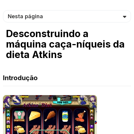
Nesta página
Desconstruindo a
máquina caça-níqueis da
dieta Atkins
Introdução