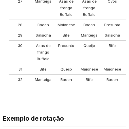
27
Manteiga
Asas de
Asas de
Ovos
frango
frango
Buffalo
Buffalo
28
Bacon
Maionese
Bacon
Presunto
M
29
Salsicha
Bife
Manteiga
Salsicha
30
Asas de
Presunto
Queijo
Bife
frango
Buffalo
31
Bife
Queijo
Maionese
Maionese
32
Manteiga
Bacon
Bife
Bacon
Exemplo de rotação