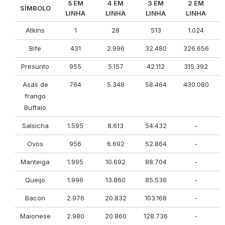
5 EM
4 EM
3 EM
2 EM
SÍMBOLO
LINHA
LINHA
LINHA
LINHA
Atkins
1
28
513
1.024
Bife
431
2.996
32.480
326.656
Presunto
955
5.157
42.112
315.392
Asas de
764
5.348
58.464
430.080
frango
Buffalo
Salsicha
1.595
8.613
54.432
-
Ovos
956
6.692
52.864
-
Manteiga
1.995
10.692
88.704
-
Queijo
1.996
13.860
85.536
-
Bacon
2.976
20.832
103.168
-
Maionese
2.980
20.860
128.736
-