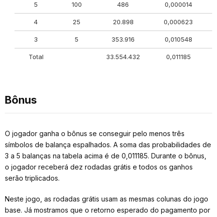
5
100
486
0,000014
0
4
25
20.898
0,000623
0
3
5
353.916
0,010548
0
Total
33.554.432
0,011185
0
Bônus
O jogador ganha o bônus se conseguir pelo menos três
símbolos de balança espalhados. A soma das probabilidades de
3 a 5 balanças na tabela acima é de 0,011185. Durante o bônus,
o jogador receberá dez rodadas grátis e todos os ganhos
serão triplicados.
Neste jogo, as rodadas grátis usam as mesmas colunas do jogo
base. Já mostramos que o retorno esperado do pagamento por