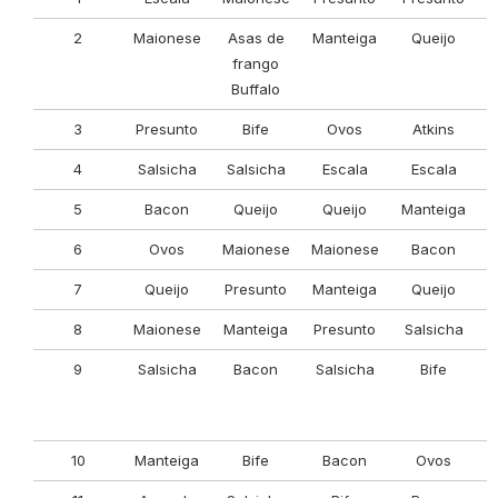
2
Maionese
Asas de
Manteiga
Queijo
frango
Buffalo
3
Presunto
Bife
Ovos
Atkins
4
Salsicha
Salsicha
Escala
Escala
5
Bacon
Queijo
Queijo
Manteiga
6
Ovos
Maionese
Maionese
Bacon
7
Queijo
Presunto
Manteiga
Queijo
8
Maionese
Manteiga
Presunto
Salsicha
9
Salsicha
Bacon
Salsicha
Bife
10
Manteiga
Bife
Bacon
Ovos