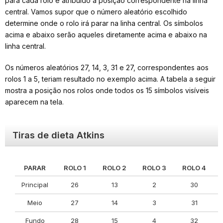
para cada rolo e atribuído à posição correspondente na linha
central. Vamos supor que o número aleatório escolhido
determine onde o rolo irá parar na linha central. Os símbolos
acima e abaixo serão aqueles diretamente acima e abaixo na
linha central.
Os números aleatórios 27, 14, 3, 31 e 27, correspondentes aos
rolos 1 a 5, teriam resultado no exemplo acima. A tabela a seguir
mostra a posição nos rolos onde todos os 15 símbolos visíveis
aparecem na tela.
Tiras de dieta Atkins
PARAR
ROLO 1
ROLO 2
ROLO 3
ROLO 4
Principal
26
13
2
30
Meio
27
14
3
31
Fundo
28
15
4
32