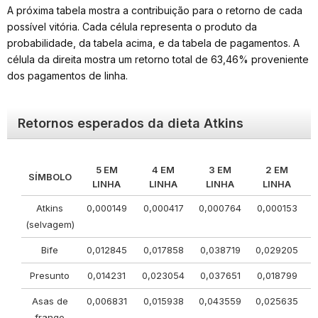
A próxima tabela mostra a contribuição para o retorno de cada
possível vitória. Cada célula representa o produto da
probabilidade, da tabela acima, e da tabela de pagamentos. A
célula da direita mostra um retorno total de 63,46% proveniente
dos pagamentos de linha.
Retornos esperados da dieta Atkins
5 EM
4 EM
3 EM
2 EM
SÍMBOLO
LINHA
LINHA
LINHA
LINHA
Atkins
0,000149
0,000417
0,000764
0,000153
(selvagem)
Bife
0,012845
0,017858
0,038719
0,029205
0
Presunto
0,014231
0,023054
0,037651
0,018799
0
Asas de
0,006831
0,015938
0,043559
0,025635
frango