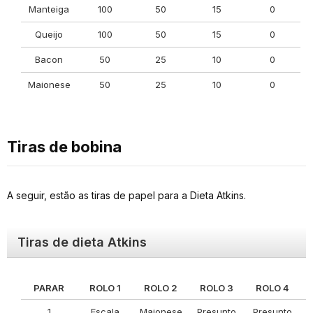
Manteiga
100
50
15
0
Queijo
100
50
15
0
Bacon
50
25
10
0
Maionese
50
25
10
0
Tiras de bobina
A seguir, estão as tiras de papel para a Dieta Atkins.
Tiras de dieta Atkins
PARAR
ROLO 1
ROLO 2
ROLO 3
ROLO 4
1
Escala
Maionese
Presunto
Presunto