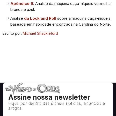
Apêndice 6:
Análise da máquina caça-níqueis vermelha,
branca e azul.
Análise
da Lock and Roll
sobre a máquina caça-níqueis
baseada em habilidade encontrada na Carolina do Norte.
Escrito por:
Michael Shackleford
Assine nossa newsletter
Fique por dentro das últimas notícias, anúncios e
Estratégias e informações matematicamente corretas para
artigos.
jogos de cassino como blackjack, craps, roleta e centenas
de outros jogos disponíveis.