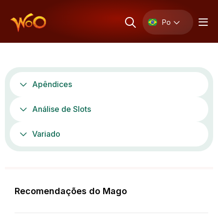
Po
Apêndices
Análise de Slots
Variado
Recomendações do Mago