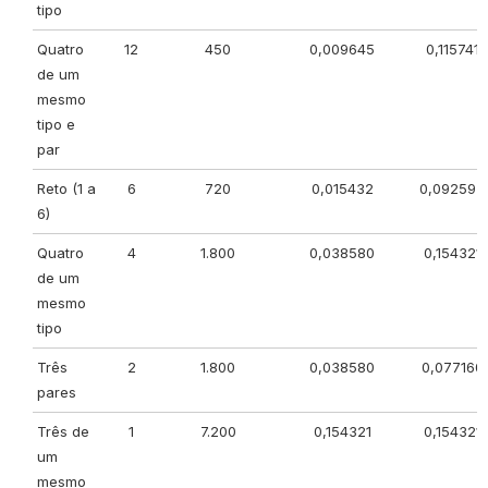
tipo
Quatro
12
450
0,009645
0,115741
de um
mesmo
tipo e
par
Reto (1 a
6
720
0,015432
0,092593
6)
Quatro
4
1.800
0,038580
0,154321
de um
mesmo
tipo
Três
2
1.800
0,038580
0,077160
pares
Três de
1
7.200
0,154321
0,154321
um
mesmo