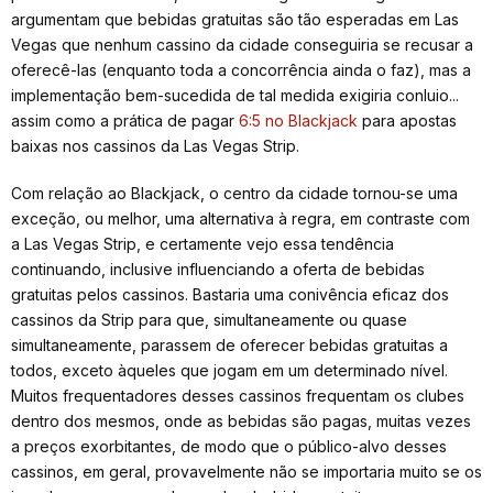
argumentam que bebidas gratuitas são tão esperadas em Las
Vegas que nenhum cassino da cidade conseguiria se recusar a
oferecê-las (enquanto toda a concorrência ainda o faz), mas a
implementação bem-sucedida de tal medida exigiria conluio...
assim como a prática de pagar
6:5 no Blackjack
para apostas
baixas nos cassinos da Las Vegas Strip.
Com relação ao Blackjack, o centro da cidade tornou-se uma
exceção, ou melhor, uma alternativa à regra, em contraste com
a Las Vegas Strip, e certamente vejo essa tendência
continuando, inclusive influenciando a oferta de bebidas
gratuitas pelos cassinos. Bastaria uma conivência eficaz dos
cassinos da Strip para que, simultaneamente ou quase
simultaneamente, parassem de oferecer bebidas gratuitas a
todos, exceto àqueles que jogam em um determinado nível.
Muitos frequentadores desses cassinos frequentam os clubes
dentro dos mesmos, onde as bebidas são pagas, muitas vezes
a preços exorbitantes, de modo que o público-alvo desses
cassinos, em geral, provavelmente não se importaria muito se os