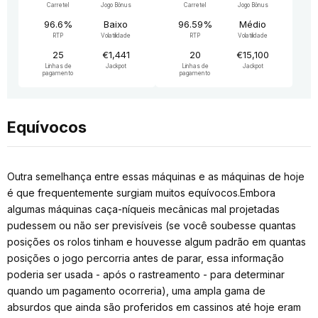
Carretel
Jogo Bônus
Carretel
Jogo Bônus
96.6%
Baixo
96.59%
Médio
RTP
Volatilidade
RTP
Volatilidade
25
€1,441
20
€15,100
Linhas de
Jackpot
Linhas de
Jackpot
pagamento
pagamento
Equívocos
Outra semelhança entre essas máquinas e as máquinas de hoje
é que frequentemente surgiam muitos equívocos.Embora
algumas máquinas caça-níqueis mecânicas mal projetadas
pudessem ou não ser previsíveis (se você soubesse quantas
posições os rolos tinham e houvesse algum padrão em quantas
posições o jogo percorria antes de parar, essa informação
poderia ser usada - após o rastreamento - para determinar
quando um pagamento ocorreria), uma ampla gama de
absurdos que ainda são proferidos em cassinos até hoje eram