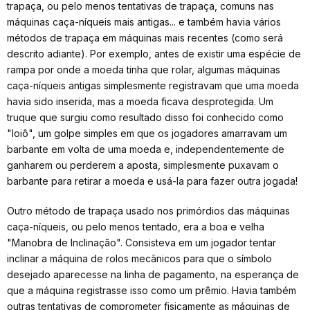
trapaça, ou pelo menos tentativas de trapaça, comuns nas
máquinas caça-níqueis mais antigas... e também havia vários
métodos de trapaça em máquinas mais recentes (como será
descrito adiante). Por exemplo, antes de existir uma espécie de
rampa por onde a moeda tinha que rolar, algumas máquinas
caça-níqueis antigas simplesmente registravam que uma moeda
havia sido inserida, mas a moeda ficava desprotegida. Um
truque que surgiu como resultado disso foi conhecido como
"Ioiô", um golpe simples em que os jogadores amarravam um
barbante em volta de uma moeda e, independentemente de
ganharem ou perderem a aposta, simplesmente puxavam o
barbante para retirar a moeda e usá-la para fazer outra jogada!
Outro método de trapaça usado nos primórdios das máquinas
caça-níqueis, ou pelo menos tentado, era a boa e velha
"Manobra de Inclinação". Consisteva em um jogador tentar
inclinar a máquina de rolos mecânicos para que o símbolo
desejado aparecesse na linha de pagamento, na esperança de
que a máquina registrasse isso como um prêmio. Havia também
outras tentativas de comprometer fisicamente as máquinas de