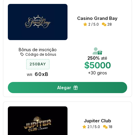
Casino Grand Bay
2 / 5.0
28
Bônus de inscrição
Código de bônus
250%
até
$5000
250BAY
+30 giros
60xB
WR:
Alegar
Jupiter Club
2.1 / 5.0
18