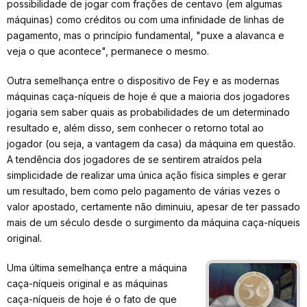
possibilidade de jogar com frações de centavo (em algumas
máquinas) como créditos ou com uma infinidade de linhas de
pagamento, mas o princípio fundamental, "puxe a alavanca e
veja o que acontece", permanece o mesmo.
Outra semelhança entre o dispositivo de Fey e as modernas
máquinas caça-níqueis de hoje é que a maioria dos jogadores
jogaria sem saber quais as probabilidades de um determinado
resultado e, além disso, sem conhecer o retorno total ao
jogador (ou seja, a vantagem da casa) da máquina em questão.
A tendência dos jogadores de se sentirem atraídos pela
simplicidade de realizar uma única ação física simples e gerar
um resultado, bem como pelo pagamento de várias vezes o
valor apostado, certamente não diminuiu, apesar de ter passado
mais de um século desde o surgimento da máquina caça-níqueis
original.
Uma última semelhança entre a máquina
caça-níqueis original e as máquinas
caça-níqueis de hoje é o fato de que