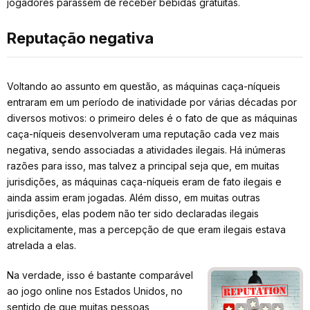
jogadores parassem de receber bebidas gratuitas.
Reputação negativa
Voltando ao assunto em questão, as máquinas caça-níqueis
entraram em um período de inatividade por várias décadas por
diversos motivos: o primeiro deles é o fato de que as máquinas
caça-níqueis desenvolveram uma reputação cada vez mais
negativa, sendo associadas a atividades ilegais. Há inúmeras
razões para isso, mas talvez a principal seja que, em muitas
jurisdições, as máquinas caça-níqueis eram de fato ilegais e
ainda assim eram jogadas. Além disso, em muitas outras
jurisdições, elas podem não ter sido declaradas ilegais
explicitamente, mas a percepção de que eram ilegais estava
atrelada a elas.
Na verdade, isso é bastante comparável
ao jogo online nos Estados Unidos, no
sentido de que muitas pessoas