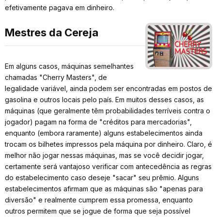
efetivamente pagava em dinheiro.
Mestres da Cereja
Em alguns casos, máquinas semelhantes
chamadas "Cherry Masters", de
legalidade variável, ainda podem ser encontradas em postos de
gasolina e outros locais pelo país. Em muitos desses casos, as
máquinas (que geralmente têm probabilidades terríveis contra o
jogador) pagam na forma de "créditos para mercadorias",
enquanto (embora raramente) alguns estabelecimentos ainda
trocam os bilhetes impressos pela máquina por dinheiro. Claro, é
melhor não jogar nessas máquinas, mas se você decidir jogar,
certamente será vantajoso verificar com antecedência as regras
do estabelecimento caso deseje "sacar" seu prêmio. Alguns
estabelecimentos afirmam que as máquinas são "apenas para
diversão" e realmente cumprem essa promessa, enquanto
outros permitem que se jogue de forma que seja possível