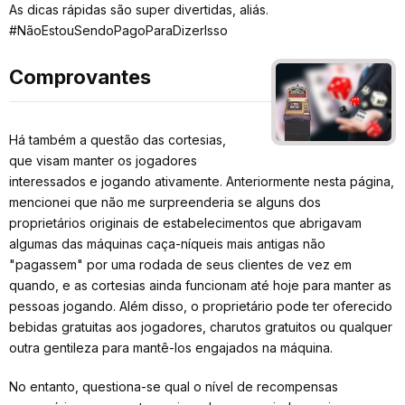
As dicas rápidas são super divertidas, aliás.
#NãoEstouSendoPagoParaDizerIsso
Comprovantes
Há também a questão das cortesias,
que visam manter os jogadores
interessados e jogando ativamente. Anteriormente nesta página,
mencionei que não me surpreenderia se alguns dos
proprietários originais de estabelecimentos que abrigavam
algumas das máquinas caça-níqueis mais antigas não
"pagassem" por uma rodada de seus clientes de vez em
quando, e as cortesias ainda funcionam até hoje para manter as
pessoas jogando. Além disso, o proprietário pode ter oferecido
bebidas gratuitas aos jogadores, charutos gratuitos ou qualquer
outra gentileza para mantê-los engajados na máquina.
No entanto, questiona-se qual o nível de recompensas