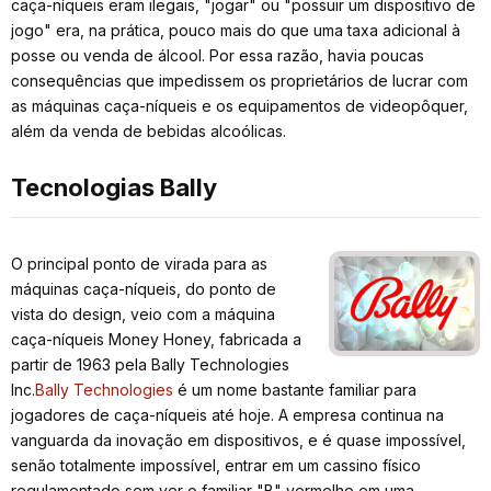
caça-níqueis eram ilegais, "jogar" ou "possuir um dispositivo de
jogo" era, na prática, pouco mais do que uma taxa adicional à
posse ou venda de álcool. Por essa razão, havia poucas
consequências que impedissem os proprietários de lucrar com
as máquinas caça-níqueis e os equipamentos de videopôquer,
além da venda de bebidas alcoólicas.
Tecnologias Bally
O principal ponto de virada para as
máquinas caça-níqueis, do ponto de
vista do design, veio com a máquina
caça-níqueis Money Honey, fabricada a
partir de 1963 pela Bally Technologies
Inc.
Bally Technologies
é um nome bastante familiar para
jogadores de caça-níqueis até hoje. A empresa continua na
vanguarda da inovação em dispositivos, e é quase impossível,
senão totalmente impossível, entrar em um cassino físico
regulamentado sem ver o familiar "B" vermelho em uma