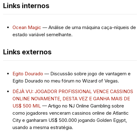
Links internos
Ocean Magic
— Análise de uma máquina caça-níqueis de
estado variável semelhante.
Links externos
Egito Dourado
— Discussão sobre jogo de vantagem e
Egito Dourado no meu fórum no Wizard of Vegas.
DÉJÀ VU: JOGADOR PROFISSIONAL VENCE CASSINOS
ONLINE NOVAMENTE, DESTA VEZ E GANHA MAIS DE
US$ 500 MIL
— Artigo no NJ Online Gambling sobre
como jogadores venceram cassinos online de Atlantic
City e ganharam US$ 500.000 jogando Golden Egypt,
usando a mesma estratégia.