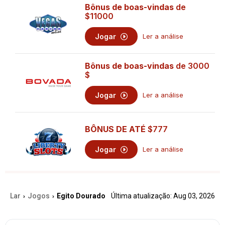
Bônus de boas-vindas
de
$11000
Jogar
Ler a análise
Bônus de boas-vindas
de 3000
$
Jogar
Ler a análise
BÔNUS DE ATÉ
$777
Jogar
Ler a análise
Lar
Jogos
Egito Dourado
Última atualização: Aug 03, 2026
›
›