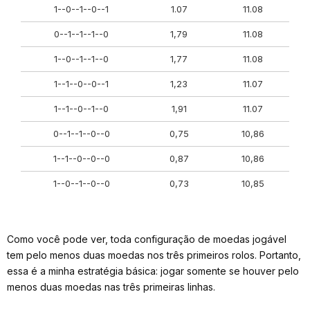
1--0--1--0--1
1.07
11.08
0--1--1--1--0
1,79
11.08
1--0--1--1--0
1,77
11.08
1--1--0--0--1
1,23
11.07
1--1--0--1--0
1,91
11.07
0--1--1--0--0
0,75
10,86
1--1--0--0--0
0,87
10,86
1--0--1--0--0
0,73
10,85
Como você pode ver, toda configuração de moedas jogável
tem pelo menos duas moedas nos três primeiros rolos. Portanto,
essa é a minha estratégia básica: jogar somente se houver pelo
menos duas moedas nas três primeiras linhas.