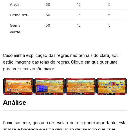
Ankh
50
15
5
Gema azul
50
15
5
Gema
50
15
5
verde
Caso minha explicação das regras não tenha sido clara, aqui
estão imagens das telas de regras. Clique em qualquer uma
para ver uma versão maior.
Análise
Primeiramente, gostaria de esclarecer um ponto importante. Esta
análise é baseada em uma simulação de um jogo que criei,