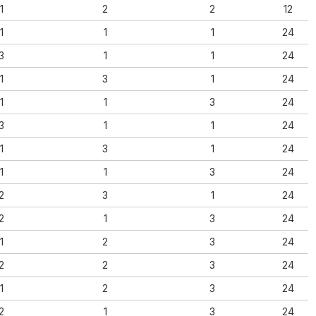
1
2
2
12
1
1
1
24
3
1
1
24
1
3
1
24
1
1
3
24
3
1
1
24
1
3
1
24
1
1
3
24
2
3
1
24
2
1
3
24
1
2
3
24
2
2
3
24
1
2
3
24
2
1
3
24