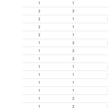
1
1
2
3
2
1
2
1
2
1
1
2
1
2
1
2
1
1
1
1
1
1
1
1
1
2
1
2