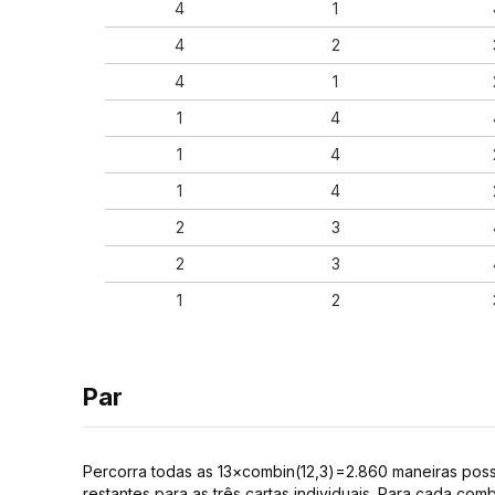
4
1
4
2
4
1
1
4
1
4
1
4
2
3
2
3
1
2
Par
Percorra todas as 13×combin(12,3)=2.860 maneiras possí
restantes para as três cartas individuais. Para cada co