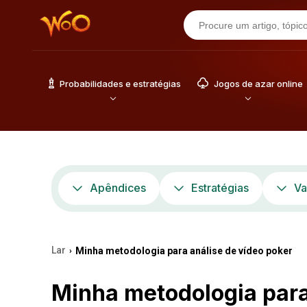
Probabilidades e estratégias
Jogos de azar online
Apêndices
Estratégias
Va
Lar
Minha metodologia para análise de vídeo poker
›
Minha metodologia para