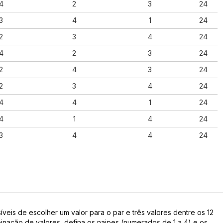
4
2
3
24
3
4
1
24
2
3
4
24
4
2
3
24
2
4
3
24
2
3
4
24
4
4
1
24
4
1
4
24
3
4
4
24
veis de escolher um valor para o par e três valores dentre os 12
mbinação de valores, defina os naipes (numerados de 1 a 4) e os