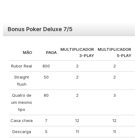
Bonus Poker Deluxe 7/5
MULTIPLICADOR
MULTIPLICADOR
M
MÃO
PAGA
3-PLAY
5-PLAY
Rubor Real
800
2
2
Straight
50
2
2
flush
Quatro de
80
2
3
um mesmo
tipo
Casa cheia
7
12
12
Descarga
5
11
11