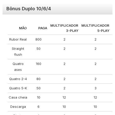
Bônus Duplo 10/6/4
MULTIPLICADOR
MULTIPLICADOR
M
MÃO
PAGA
3-PLAY
5-PLAY
Rubor Real
800
2
2
Straight
50
2
2
flush
Quatro
160
2
2
ases
Quatro 2-4
80
2
2
Quatro 5-K
50
2
3
Casa cheia
10
12
12
Descarga
6
10
10