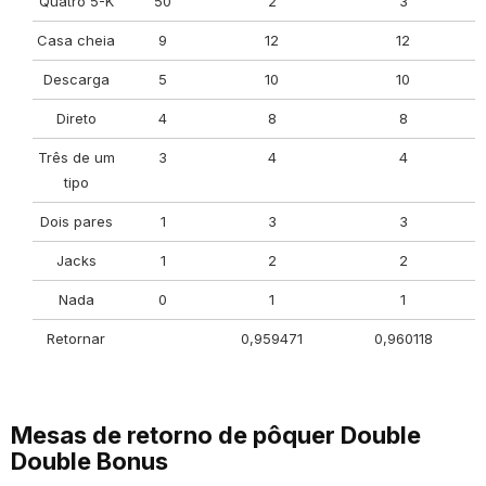
Quatro 5-K
50
2
3
Casa cheia
9
12
12
Descarga
5
10
10
Direto
4
8
8
Três de um
3
4
4
tipo
Dois pares
1
3
3
Jacks
1
2
2
Nada
0
1
1
Retornar
0,959471
0,960118
Mesas de retorno de pôquer Double
Double Bonus