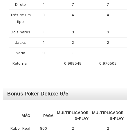
Direto
4
7
7
Três de um
3
4
4
tipo
Dois pares
1
3
3
Jacks
1
2
2
Nada
0
1
1
Retornar
0,969549
0,970502
Bonus Poker Deluxe 6/5
MULTIPLICADOR
MULTIPLICADOR
M
MÃO
PAGA
3-PLAY
5-PLAY
Rubor Real
800
2
2