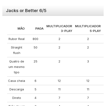
Jacks or Better 6/5
MULTIPLICADOR
MULTIPLICADOR
M
MÃO
PAGA
3-PLAY
5-PLAY
Rubor Real
800
2
2
Straight
50
2
2
flush
Quatro de
25
2
3
um mesmo
tipo
Casa cheia
6
12
12
Descarga
5
11
11
Direto
4
7
7