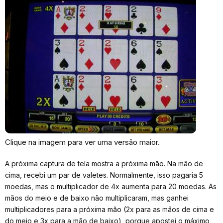
Clique na imagem para ver uma versão maior.
A próxima captura de tela mostra a próxima mão. Na mão de
cima, recebi um par de valetes. Normalmente, isso pagaria 5
moedas, mas o multiplicador de 4x aumenta para 20 moedas. As
mãos do meio e de baixo não multiplicaram, mas ganhei
multiplicadores para a próxima mão (2x para as mãos de cima e
do meio e 3x para a mão de baixo), porque apostei o máximo