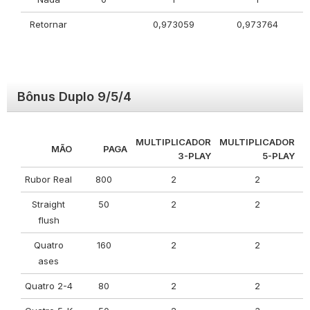
Retornar
0,973059
0,973764
Bônus Duplo 9/5/4
MULTIPLICADOR
MULTIPLICADOR
M
MÃO
PAGA
3-PLAY
5-PLAY
Rubor Real
800
2
2
Straight
50
2
2
flush
Quatro
160
2
2
ases
Quatro 2-4
80
2
2