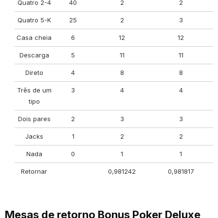
Quatro 2-4
40
2
2
Quatro 5-K
25
2
3
Casa cheia
6
12
12
Descarga
5
11
11
Direto
4
8
8
Três de um
3
4
4
tipo
Dois pares
2
3
3
Jacks
1
2
2
Nada
0
1
1
Retornar
0,981242
0,981817
Mesas de retorno Bonus Poker Deluxe