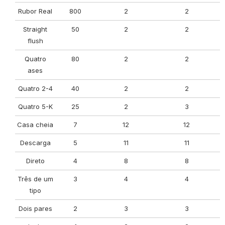
Rubor Real
800
2
2
Straight
50
2
2
flush
Quatro
80
2
2
ases
Quatro 2-4
40
2
2
Quatro 5-K
25
2
3
Casa cheia
7
12
12
Descarga
5
11
11
Direto
4
8
8
Três de um
3
4
4
tipo
Dois pares
2
3
3