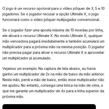
O jogo é um recurso opcional para o vídeo pôquer de 3, 5 e 10
jogadores. Se o jogador recusar a opção Ultimate X, o jogo
funcionará como o vídeo pôquer multijogador convencional.
Se o jogador fizer uma aposta máxima de 10 moedas por linha,
ele ativará o recurso Ultimate X. No modo Ultimate X, qualquer
mão vencedora pagará imediatamente e também acumulará um
multiplicador para a próxima mão na mesma posição. O jogador
não precisa pagar para ativar o recurso Ultimate X e aproveitar
um multiplicador já acumulado.
Vejamos um exemplo. Na captura de tela abaixo, eu havia
ganho um multiplicador de 2x na mão de baixo da mão anterior.
Nesta mão, perdi a mão de baixo, então esse multiplicador não
me ajudou. No entanto, consegui uma trinca na mão de cima, o
que me garante um multiplicador de 4x para a linha superior da
próxima mão.