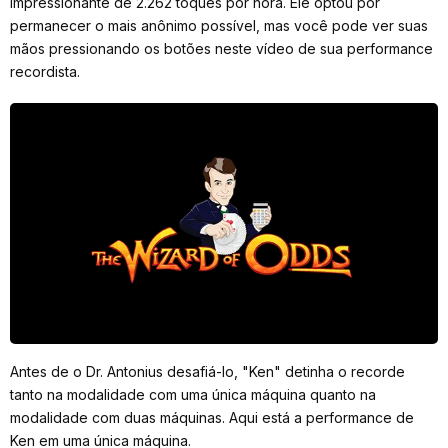
impressionante de 2.262 toques por hora. Ele optou por
permanecer o mais anônimo possível, mas você pode ver suas
mãos pressionando os botões neste vídeo de sua performance
recordista.
Antes de o Dr. Antonius desafiá-lo, "Ken" detinha o recorde
tanto na modalidade com uma única máquina quanto na
modalidade com duas máquinas. Aqui está a performance de
Ken em uma única máquina.