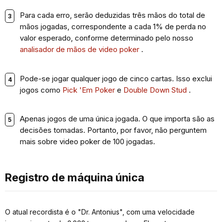
Para cada erro, serão deduzidas três mãos do total de
mãos jogadas, correspondente a cada 1% de perda no
valor esperado, conforme determinado pelo nosso
analisador de mãos de video poker
.
Pode-se jogar qualquer jogo de cinco cartas. Isso exclui
jogos como
Pick 'Em Poker
e
Double Down Stud
.
Apenas jogos de uma única jogada. O que importa são as
decisões tomadas. Portanto, por favor, não perguntem
mais sobre video poker de 100 jogadas.
Registro de máquina única
O atual recordista é o "Dr. Antonius", com uma velocidade