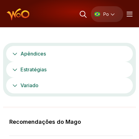
Po
Apêndices
Estratégias
Variado
Recomendações do Mago