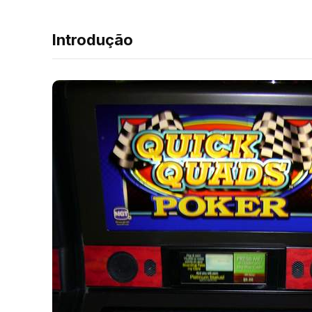
Introdução