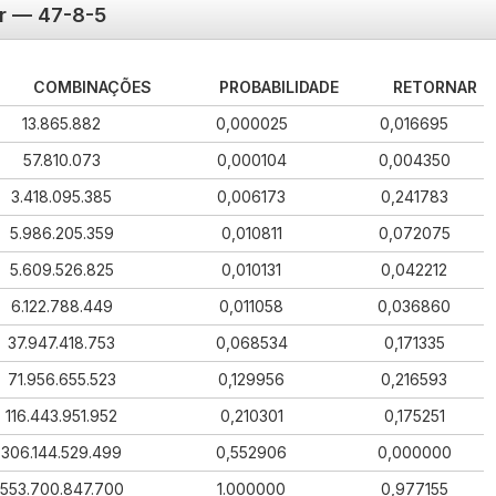
r — 47-8-5
COMBINAÇÕES
PROBABILIDADE
RETORNAR
13.865.882
0,000025
0,016695
57.810.073
0,000104
0,004350
3.418.095.385
0,006173
0,241783
5.986.205.359
0,010811
0,072075
5.609.526.825
0,010131
0,042212
6.122.788.449
0,011058
0,036860
37.947.418.753
0,068534
0,171335
71.956.655.523
0,129956
0,216593
116.443.951.952
0,210301
0,175251
306.144.529.499
0,552906
0,000000
553.700.847.700
1.000000
0,977155