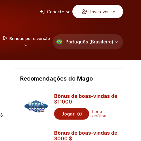
Conecte-se
Inscrever-se
Brinque por diversão
Português (Brasileiro)
Recomendações do Mago
Bônus de boas-vindas
de
$11000
Ler a
Jogar
26
análise
Bônus de boas-vindas
de
3000 $