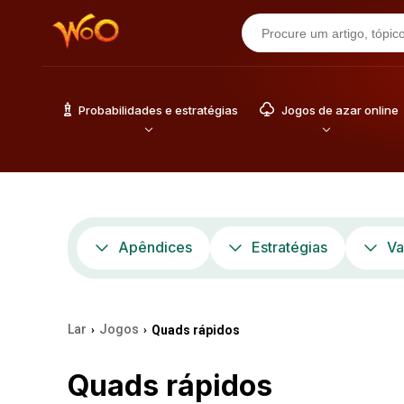
Probabilidades e estratégias
Jogos de azar online
Apêndices
Estratégias
Va
Lar
Jogos
Quads rápidos
›
›
Quads rápidos