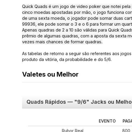
Quick Quads é um jogo de video poker que notei pela
cinco moedas apostadas por mão, o jogo funciona c
de uma sexta moeda, o jogador pode somar duas carta
99936, ele pode somar o 3 e o 6 para formar um qua
Apenas quadras de 2 a 10 são válidas para Quick Qua
prêmio de algumas quadras, com a aposta da sexta mo
vezes mais chances de formar quadras.
As tabelas de retorno a seguir são referentes aos jogo
produto da vitória, da probabilidade e do 5/6.
Valetes ou Melhor
Quads Rápidos — "9/6" Jacks ou Melho
EVENTO
PAG
Rubor Real
800