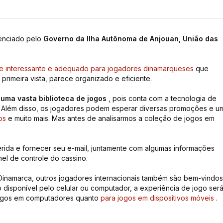
cenciado pelo
Governo da Ilha Autônoma de Anjouan, União das
ne interessante e adequado para jogadores dinamarqueses
que
primeira vista, parece organizado e eficiente.
uma vasta biblioteca de jogos
, pois conta com a tecnologia de
 Além disso, os jogadores podem esperar diversas promoções e u
os
e muito mais. Mas antes de analisarmos a coleção de jogos em
rida e fornecer seu e-mail, juntamente com algumas informações
nel de controle do cassino.
inamarca, outros jogadores internacionais também são bem-vindos
isponível pelo celular ou computador, a experiência de jogo ser
 jogos em computadores quanto
para jogos em dispositivos móveis
.