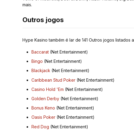
mais.
Outros jogos
Hype Kasino também é lar de 141 Outros jogos listados a
Baccarat
(Net Entertainment)
Bingo
(Net Entertainment)
Blackjack
(Net Entertainment)
Caribbean Stud Poker
(Net Entertainment)
Casino Hold 'Em
(Net Entertainment)
Golden Derby
(Net Entertainment)
Bonus Keno
(Net Entertainment)
Oasis Poker
(Net Entertainment)
Red Dog
(Net Entertainment)