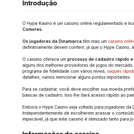
Introdução
O Hype Kasino é um cassino online regulamentado e li
Comores.
Os jogadores da Dinamarca
têm mais um
cassino onli
definitivamente devem conferir, já que o Hype Casino, à 
O cassino oferece um
processo de cadastro rápido e 
alguns dos melhores provedores de jogos do mercado.
programa de fidelidade com vários níveis,
saques rápid
detalhes, vamos mencionar alguns pontos importantes.
Para se cadastrar, você deve escolher sua moeda prefe
básicas de cadastro. Isso lhe dará acesso rápido ao pai
Embora o Hype Casino seja voltado para jogadores da D
Independentemente de escolherem acessar o conteúdo d
impecável, já que este cassino é otimizado tanto para