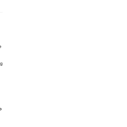
e
ng
o