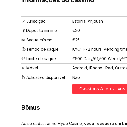
Informações do cassino
📌 Jurisdição
Estonia, Anjouan
💰 Depósito mínimo
€20
💸 Saque mínimo
€25
⏱️ Tempo de saque
KYC: 1-72 hours; Pending time
🤑 Limite de saque
€500 Daily/€1,500 Weekly/€
📱 Móvel
Android, iPhone, iPad, Outros
👍 Aplicativo disponível
Não
Cassinos Alternativos
Bônus
Ao se cadastrar no Hype Casino,
você receberá um bô