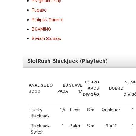
Pragmatic Play
Fugaso
Platipus Gaming
BGAMING
Switch Studios
SlotRush Blackjack (Playtech)
DOBRO
NÚM
ANÁLISE DO
BJ
SUAVE
APÓS
DOBRO
JOGO
PAGA
17
DIVISÃO
DIVIS
Lucky
1,5
Ficar
Sim
Qualquer
1
Blackjack
Blackjack
1
Bater
Sim
9 a 11
1
Switch