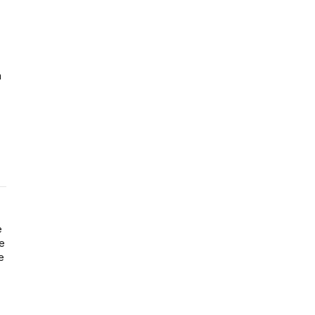
m
e
e
e