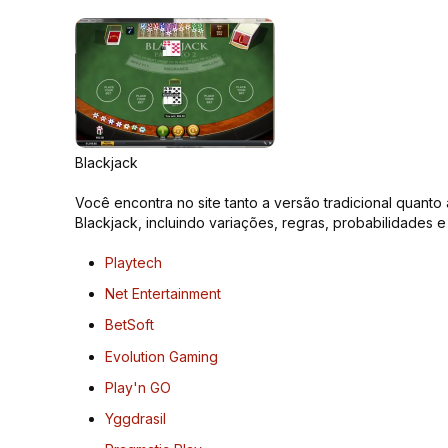
Blackjack
Você encontra no site tanto a versão tradicional quanto
Blackjack, incluindo variações, regras, probabilidades e 
Playtech
Net Entertainment
BetSoft
Evolution Gaming
Play'n GO
Yggdrasil