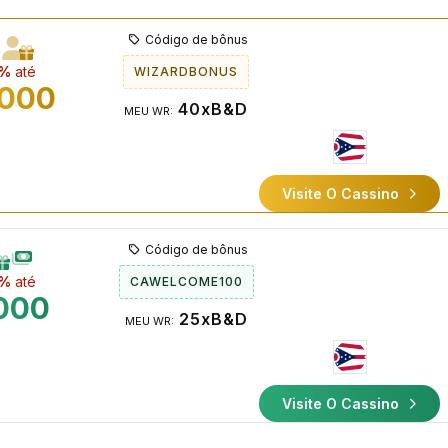
Código de bônus
0%
até
WIZARDBONUS
1000
40xB&D
MEU WR:
Visite O Cassino
Código de bônus
0%
até
CAWELCOME100
000
25xB&D
MEU WR:
Visite O Cassino