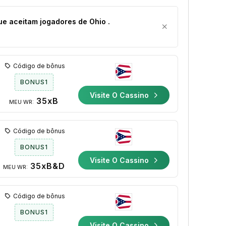
ue aceitam jogadores de
Ohio
.
Código de bônus
BONUS1
Visite O Cassino
35xB
MEU WR:
Código de bônus
BONUS1
Visite O Cassino
35xB&D
MEU WR:
Código de bônus
BONUS1
Visite O Cassino