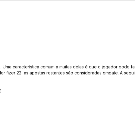
k. Uma característica comum a muitas delas é que o jogador pode fa
aler fizer 22, as apostas restantes são consideradas empate. A segu
)