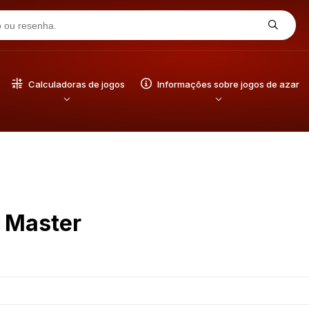
Calculadoras de jogos
Informações sobre jogos de azar
e Master