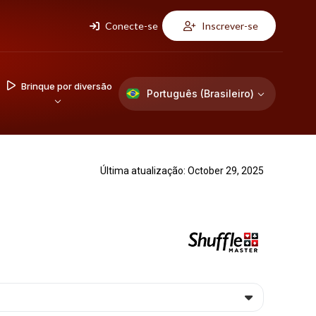
Conecte-se
Inscrever-se
Brinque por diversão
Português (Brasileiro)
Última atualização: October 29, 2025