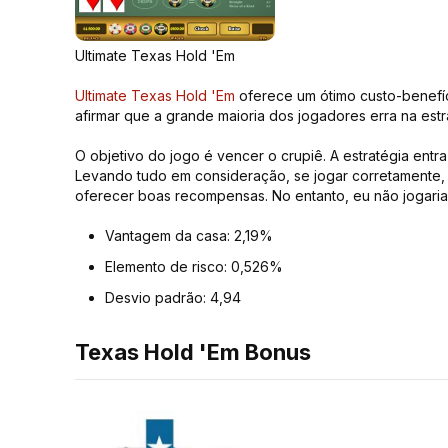
Ultimate Texas Hold 'Em
Ultimate Texas Hold 'Em
oferece um ótimo custo-benefíc
afirmar que a grande maioria dos jogadores erra na est
O objetivo do jogo é vencer o crupiê. A estratégia ent
Levando tudo em consideração, se jogar corretamente
oferecer boas recompensas. No entanto, eu não jogari
Vantagem da casa: 2,19%
Elemento de risco: 0,526%
Desvio padrão: 4,94
Texas Hold 'Em Bonus