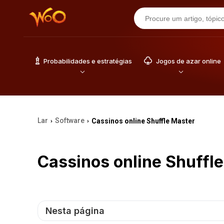
Probabilidades e estratégias
Jogos de azar online
Lar
Software
Cassinos online Shuffle Master
›
›
Cassinos online Shuffl
Nesta página