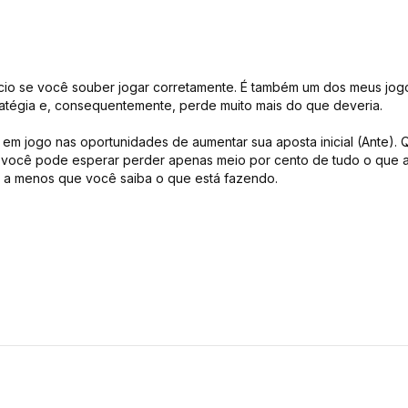
io se você souber jogar corretamente. É também um dos meus jogo
ratégia e, consequentemente, perde muito mais do que deveria.
ra em jogo nas oportunidades de aumentar sua aposta inicial (Ante)
, você pode esperar perder apenas meio por cento de tudo o que
a a menos que você saiba o que está fazendo.