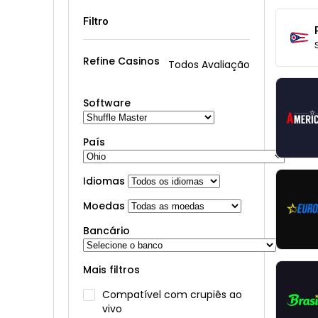
Filtro
Refine Casinos
Todos
Avaliação
Software
País
Idiomas
Moedas
Bancário
Mais filtros
Compatível com crupiês ao
vivo