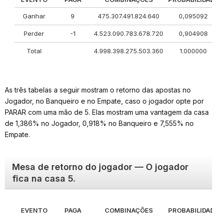
Ganhar
9
475.307.491.824.640
0,095092
Perder
-1
4.523.090.783.678.720
0,904908
Total
4.998.398.275.503.360
1.000000
As três tabelas a seguir mostram o retorno das apostas no
Jogador, no Banqueiro e no Empate, caso o jogador opte por
PARAR com uma mão de 5. Elas mostram uma vantagem da casa
de 1,386% no Jogador, 0,918% no Banqueiro e 7,555% no
Empate.
Mesa de retorno do jogador — O jogador
fica na casa 5.
EVENTO
PAGA
COMBINAÇÕES
PROBABILIDAD