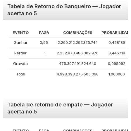
Tabela de Retorno do Banqueiro — Jogador
acerta no 5
EVENTO
PAGA
COMBINAÇÕES
PROBABILIDAD
Ganhar
0,95
2.290.212.297.375.744
0,458189
Perder
-1
2.232.878.486.302.976
0,446719
Gravata
475.307.491.824.640
0,095092
Total
4.998.398.275.503.360
1.000000
Tabela de retorno de empate — Jogador
acerta no 5
EVENTO
PAGA
COMBINAÇÕES
PROBABILIDAD