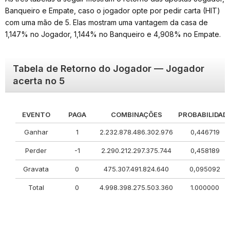
Banqueiro e Empate, caso o jogador opte por pedir carta (HIT)
com uma mão de 5. Elas mostram uma vantagem da casa de
1,147% no Jogador, 1,144% no Banqueiro e 4,908% no Empate.
Tabela de Retorno do Jogador — Jogador
acerta no 5
EVENTO
PAGA
COMBINAÇÕES
PROBABILIDAD
Ganhar
1
2.232.878.486.302.976
0,446719
Perder
-1
2.290.212.297.375.744
0,458189
Gravata
0
475.307.491.824.640
0,095092
Total
0
4.998.398.275.503.360
1.000000