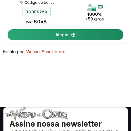
Código de bônus
BOBBS250
1000%
+50 giros
60xB
WR:
Alegar
Escrito por:
Michael Shackleford
Assine nossa newsletter
Fique por dentro das últimas notícias, anúncios e
Estratégias e informações matematicamente corretas para