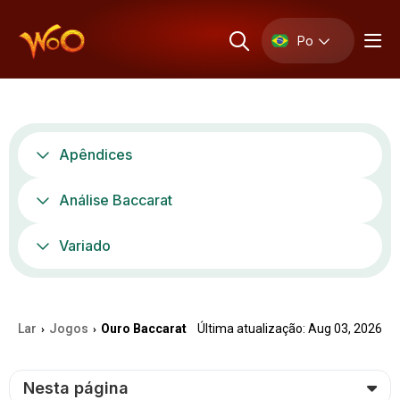
Po
Apêndices
Análise Baccarat
Variado
Lar
Jogos
Ouro Baccarat
Última atualização: Aug 03, 2026
›
›
Nesta página