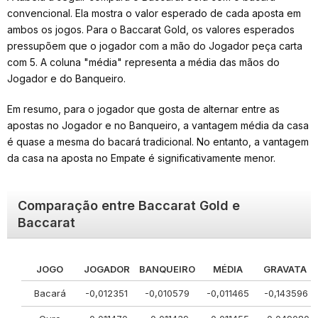
convencional. Ela mostra o valor esperado de cada aposta em
ambos os jogos. Para o Baccarat Gold, os valores esperados
pressupõem que o jogador com a mão do Jogador peça carta
com 5. A coluna "média" representa a média das mãos do
Jogador e do Banqueiro.
Em resumo, para o jogador que gosta de alternar entre as
apostas no Jogador e no Banqueiro, a vantagem média da casa
é quase a mesma do bacará tradicional. No entanto, a vantagem
da casa na aposta no Empate é significativamente menor.
Comparação entre Baccarat Gold e
Baccarat
JOGO
JOGADOR
BANQUEIRO
MÉDIA
GRAVATA
Bacará
-0,012351
-0,010579
-0,011465
-0,143596