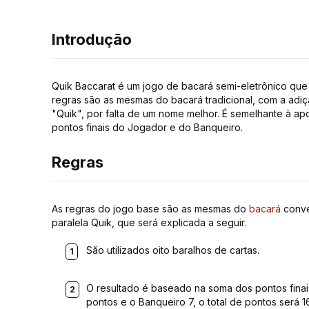
Introdução
Quik Baccarat é um jogo de bacará semi-eletrônico que
regras são as mesmas do bacará tradicional, com a ad
"Quik", por falta de um nome melhor. É semelhante à ap
pontos finais do Jogador e do Banqueiro.
Regras
As regras do jogo base são as mesmas do
bacará
conve
paralela Quik, que será explicada a seguir.
São utilizados oito baralhos de cartas.
O resultado é baseado na soma dos pontos finai
pontos e o Banqueiro 7, o total de pontos será 16