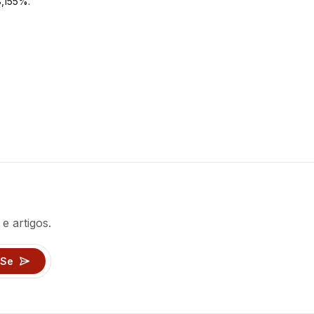
8,155%.
Categorias
Probabilidades e es
Calculadoras de jo
e artigos.
Informações sobre 
-Se
Brinque por divers
Jogos de azar onli
Pergunte ao Mago