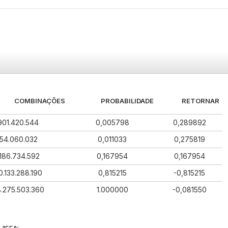
COMBINAÇÕES
PROBABILIDADE
RETORNAR
901.420.544
0,005798
0,289892
054.060.032
0,011033
0,275819
186.734.592
0,167954
0,167954
.133.288.190
0,815215
-0,815215
.275.503.360
1.000000
-0,081550