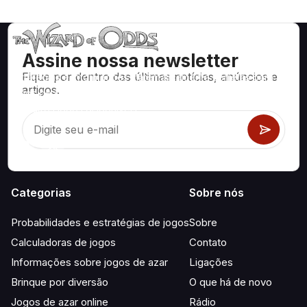
Assine nossa newsletter
Fique por dentro das últimas notícias, anúncios e
Estratégias e informações matematicamente corretas para
artigos.
jogos de cassino como blackjack, craps, roleta e centenas
de outros jogos disponíveis.
Categorias
Sobre nós
Probabilidades e estratégias de jogos
Sobre
Calculadoras de jogos
Contato
Informações sobre jogos de azar
Ligações
Brinque por diversão
O que há de novo
Jogos de azar online
Rádio