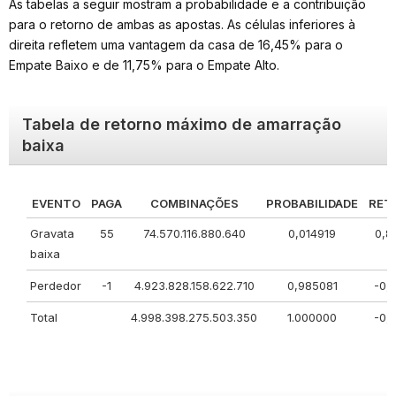
As tabelas a seguir mostram a probabilidade e a contribuição
para o retorno de ambas as apostas. As células inferiores à
direita refletem uma vantagem da casa de 16,45% para o
Empate Baixo e de 11,75% para o Empate Alto.
Tabela de retorno máximo de amarração
baixa
EVENTO
PAGA
COMBINAÇÕES
PROBABILIDADE
RET
Gravata
55
74.570.116.880.640
0,014919
0,8
baixa
Perdedor
-1
4.923.828.158.622.710
0,985081
-0,
Total
4.998.398.275.503.350
1.000000
-0,