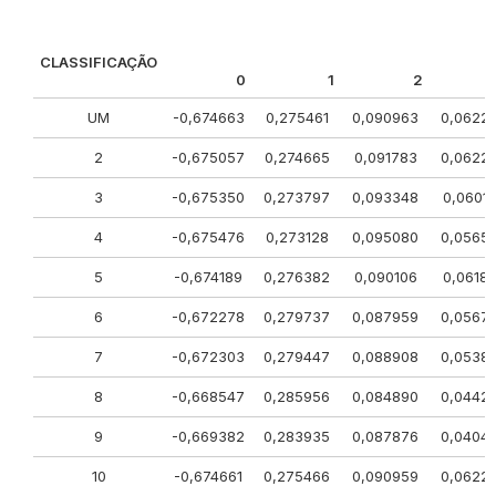
CLASSIFICAÇÃO
0
1
2
UM
-0,674663
0,275461
0,090963
0,0622
2
-0,675057
0,274665
0,091783
0,0622
3
-0,675350
0,273797
0,093348
0,0601
4
-0,675476
0,273128
0,095080
0,0565
5
-0,674189
0,276382
0,090106
0,0618
6
-0,672278
0,279737
0,087959
0,0567
7
-0,672303
0,279447
0,088908
0,0538
8
-0,668547
0,285956
0,084890
0,0442
9
-0,669382
0,283935
0,087876
0,0404
10
-0,674661
0,275466
0,090959
0,0622