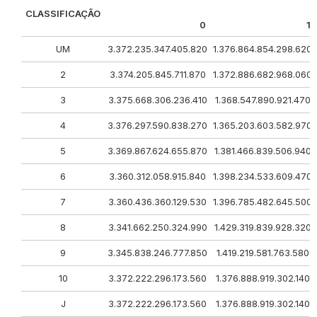
CLASSIFICAÇÃO
0
1
UM
3.372.235.347.405.820
1.376.864.854.298.620
2
3.374.205.845.711.870
1.372.886.682.968.060
3
3.375.668.306.236.410
1.368.547.890.921.470
4
3.376.297.590.838.270
1.365.203.603.582.970
5
3.369.867.624.655.870
1.381.466.839.506.940
6
3.360.312.058.915.840
1.398.234.533.609.470
7
3.360.436.360.129.530
1.396.785.482.645.500
8
3.341.662.250.324.990
1.429.319.839.928.320
9
3.345.838.246.777.850
1.419.219.581.763.580
10
3.372.222.296.173.560
1.376.888.919.302.140
J
3.372.222.296.173.560
1.376.888.919.302.140