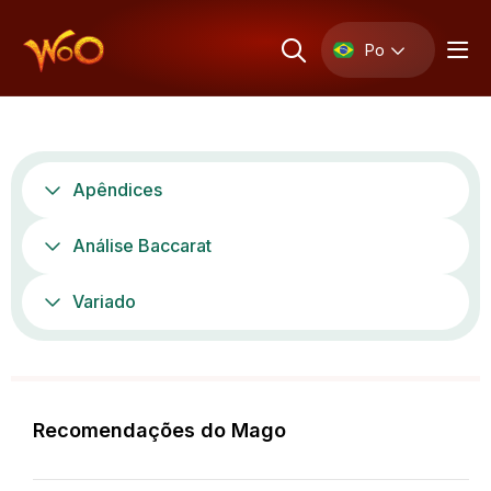
Po
Apêndices
Análise Baccarat
Variado
Recomendações do Mago