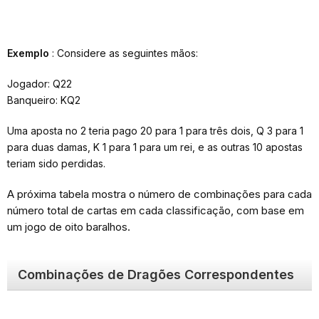
Exemplo
: Considere as seguintes mãos:
Jogador: Q22
Banqueiro: KQ2
Uma aposta no 2 teria pago 20 para 1 para três dois, Q 3 para 1
para duas damas, K 1 para 1 para um rei, e as outras 10 apostas
teriam sido perdidas.
A próxima tabela mostra o número de combinações para cada
número total de cartas em cada classificação, com base em
um jogo de oito baralhos.
Combinações de Dragões Correspondentes