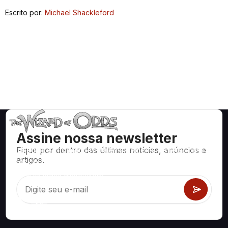
Escrito por:
Michael Shackleford
Assine nossa newsletter
Fique por dentro das últimas notícias, anúncios e
Estratégias e informações matematicamente corretas para
artigos.
jogos de cassino como blackjack, craps, roleta e centenas
de outros jogos disponíveis.