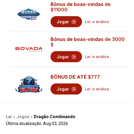
Bônus de boas-vindas
de
$11000
Jogar
Ler a análise
Bônus de boas-vindas
de 3000
$
Jogar
Ler a análise
BÔNUS DE ATÉ
$777
Jogar
Ler a análise
Lar
Jogos
Dragão Combinando
›
›
Última atualização: Aug 03, 2026