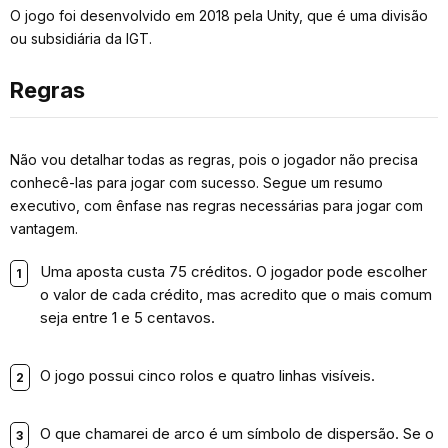
O jogo foi desenvolvido em 2018 pela Unity, que é uma divisão
ou subsidiária da IGT.
Regras
Não vou detalhar todas as regras, pois o jogador não precisa
conhecê-las para jogar com sucesso. Segue um resumo
executivo, com ênfase nas regras necessárias para jogar com
vantagem.
Uma aposta custa 75 créditos. O jogador pode escolher
o valor de cada crédito, mas acredito que o mais comum
seja entre 1 e 5 centavos.
O jogo possui cinco rolos e quatro linhas visíveis.
O que chamarei de arco é um símbolo de dispersão. Se o