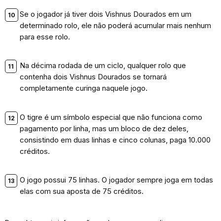
Se o jogador já tiver dois Vishnus Dourados em um
determinado rolo, ele não poderá acumular mais nenhum
para esse rolo.
Na décima rodada de um ciclo, qualquer rolo que
contenha dois Vishnus Dourados se tornará
completamente curinga naquele jogo.
O tigre é um símbolo especial que não funciona como
pagamento por linha, mas um bloco de dez deles,
consistindo em duas linhas e cinco colunas, paga 10.000
créditos.
O jogo possui 75 linhas. O jogador sempre joga em todas
elas com sua aposta de 75 créditos.