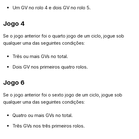
Um GV no rolo 4 e dois GV no rolo 5.
Jogo 4
Se o jogo anterior foi o quarto jogo de um ciclo, jogue sob
qualquer uma das seguintes condições:
Três ou mais GVs no total.
Dois GV nos primeiros quatro rolos.
Jogo 6
Se o jogo anterior foi o sexto jogo de um ciclo, jogue sob
qualquer uma das seguintes condições:
Quatro ou mais GVs no total.
Três GVs nos três primeiros rolos.