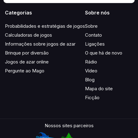
Categorias
Sobre nós
Probabilidades e estratégias de jogos
Sobre
Calculadoras de jogos
Contato
Informações sobre jogos de azar
Ligações
Brinque por diversão
O que há de novo
Jogos de azar online
Rádio
Pergunte ao Mago
Vídeo
Blog
Mapa do site
Ficção
Nossos sites parceiros