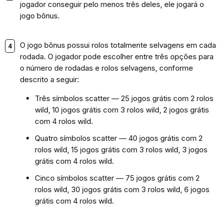
jogador conseguir pelo menos três deles, ele jogará o
jogo bônus.
O jogo bônus possui rolos totalmente selvagens em cada
rodada. O jogador pode escolher entre três opções para
o número de rodadas e rolos selvagens, conforme
descrito a seguir:
Três símbolos scatter — 25 jogos grátis com 2 rolos
wild, 10 jogos grátis com 3 rolos wild, 2 jogos grátis
com 4 rolos wild.
Quatro símbolos scatter — 40 jogos grátis com 2
rolos wild, 15 jogos grátis com 3 rolos wild, 3 jogos
grátis com 4 rolos wild.
Cinco símbolos scatter — 75 jogos grátis com 2
rolos wild, 30 jogos grátis com 3 rolos wild, 6 jogos
grátis com 4 rolos wild.