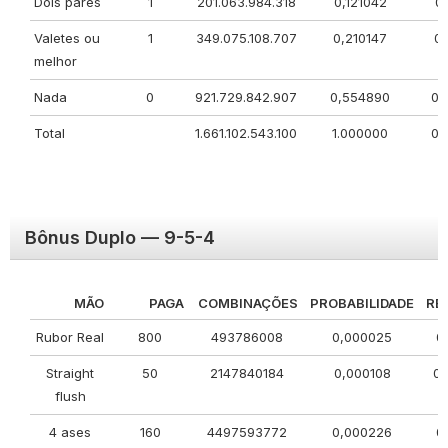
Dois pares
1
201.063.984.318
0,121042
0,
Valetes ou
1
349.075.108.707
0,210147
0,
melhor
Nada
0
921.729.842.907
0,554890
0,
Total
1.661.102.543.100
1.000000
0,
Bônus Duplo — 9-5-4
MÃO
PAGA
COMBINAÇÕES
PROBABILIDADE
RE
Rubor Real
800
493786008
0,000025
0
Straight
50
2147840184
0,000108
0,
flush
4 ases
160
4497593772
0,000226
0