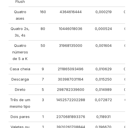
Flush
Quatro
160
4364616444
0,000219
0,
ases
Quatro 2s,
80
10446018036
0,000524
0
3s, 4s
Quatro
50
31968135000
0,001604
0
números
de 5 a K
Casa cheia
9
211865093496
0,010629
0,
Descarga
7
303987031164
0,015250
0
Direto
5
298782339600
0,014989
0
Três de um
3
1452572202288
0,072872
0
mesmo tipo
Dois pares
1
2370681893376
0,118931
0
Valetes ou
1
3920261708844
0,196670
0