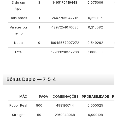
3 de um
3
1495170719448
0,075009
0
tipo
Dois pares
1
2447705942712
0,122795
0
Valetes ou
1
4297254070680
0,215582
0
melhor
Nada
0
10948557007272
0,549262
0
Total
19933230517200
1.000000
0
Bônus Duplo — 7-5-4
MÃO
PAGA
COMBINAÇÕES
PROBABILIDADE
RE
Rubor Real
800
498195744
0,000025
0
Straight
50
2160043068
0,000108
0