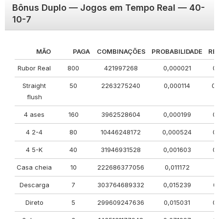
Bônus Duplo — Jogos em Tempo Real — 40-
10-7
MÃO
PAGA
COMBINAÇÕES
PROBABILIDADE
RE
Rubor Real
800
421997268
0,000021
0
Straight
50
2263275240
0,000114
0,
flush
4 ases
160
3962528604
0,000199
0
4 2-4
80
10446248172
0,000524
0
4 5-K
40
31946931528
0,001603
0
Casa cheia
10
222686377056
0,011172
0
Descarga
7
303764689332
0,015239
0
Direto
5
299609247636
0,015031
0