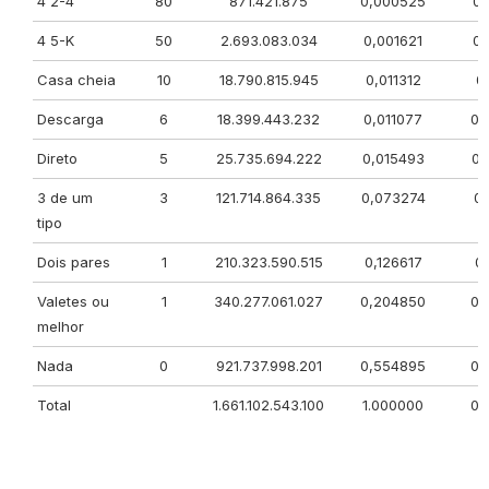
4 2-4
80
871.421.875
0,000525
0,
4 5-K
50
2.693.083.034
0,001621
0,
Casa cheia
10
18.790.815.945
0,011312
0
Descarga
6
18.399.443.232
0,011077
0,
Direto
5
25.735.694.222
0,015493
0,
3 de um
3
121.714.864.335
0,073274
0,
tipo
Dois pares
1
210.323.590.515
0,126617
0,
Valetes ou
1
340.277.061.027
0,204850
0,
melhor
Nada
0
921.737.998.201
0,554895
0,
Total
1.661.102.543.100
1.000000
0,