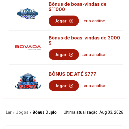
Bônus de boas-vindas
de
$11000
Jogar
Ler a análise
Bônus de boas-vindas
de 3000
$
Jogar
Ler a análise
BÔNUS DE ATÉ
$777
Jogar
Ler a análise
Lar
Jogos
Bônus Duplo
Última atualização: Aug 03, 2026
›
›