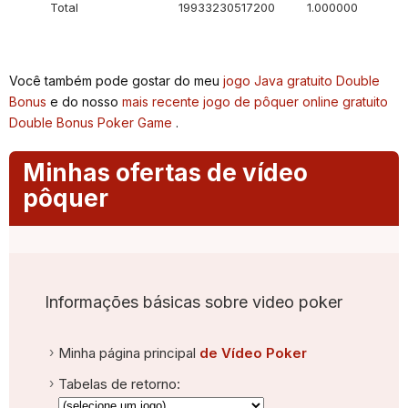
Total
19933230517200
1.000000
0
Você também pode gostar do meu
jogo Java gratuito Double
Bonus
e do nosso
mais recente jogo de pôquer online gratuito
Double Bonus Poker Game
.
Minhas ofertas de vídeo
pôquer
Informações básicas sobre video poker
Minha página principal
de Vídeo Poker
Tabelas de retorno: