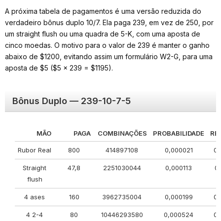
A próxima tabela de pagamentos é uma versão reduzida do
verdadeiro bônus duplo 10/7. Ela paga 239, em vez de 250, por
um straight flush ou uma quadra de 5-K, com uma aposta de
cinco moedas. O motivo para o valor de 239 é manter o ganho
abaixo de $1200, evitando assim um formulário W2-G, para uma
aposta de $5 ($5 × 239 = $1195).
Bônus Duplo — 239-10-7-5
MÃO
PAGA
COMBINAÇÕES
PROBABILIDADE
RE
Rubor Real
800
414897108
0,000021
0,
Straight
47,8
2251030044
0,000113
0
flush
4 ases
160
3962735004
0,000199
0,
4 2-4
80
10446293580
0,000524
0,