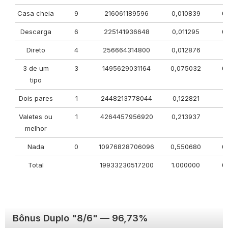
Casa cheia
9
216061189596
0,010839
0
Descarga
6
225141936648
0,011295
0
Direto
4
256664314800
0,012876
0
3 de um
3
1495629031164
0,075032
0
tipo
Dois pares
1
2448213778044
0,122821
0
Valetes ou
1
4264457956920
0,213937
0
melhor
Nada
0
10976828706096
0,550680
0
Total
19933230517200
1.000000
0
Bônus Duplo "8/6" — 96,73%