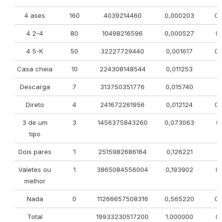
4 ases
160
4039214460
0,000203
0,
4 2-4
80
10498216596
0,000527
0
4 5-K
50
32227729440
0,001617
0,
Casa cheia
10
224308148544
0,011253
0
Descarga
7
313750351776
0,015740
0
Direto
4
241672261956
0,012124
0,
3 de um
3
1456375843260
0,073063
0
tipo
Dois pares
1
2515982686164
0,126221
0
Valetes ou
1
3865084556004
0,193902
0
melhor
Nada
0
11266657508316
0,565220
0,
Total
19933230517200
1.000000
0