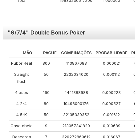
Total
19933230517200
1.000000
0,
"9/7/4" Double Bonus Poker
MÃO
PAGUE
COMBINAÇÕES
PROBABILIDADE
RE
Rubor Real
800
413867688
0,000021
0
Straight
50
2232034020
0,000112
0,
flush
4 ases
160
4441388988
0,000223
0,
4 2-4
80
10498090176
0,000527
0
4 5-K
50
32135330352
0,001612
0,
Casa cheia
9
213057341820
0,010689
0
Descarga
7
320272860612
0,016067
0