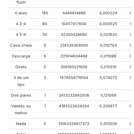
flush
4 ases
160
4466814888
0,000224
0,
4 2-4
80
10457017608
0,000525
0
4 5-K
50
32300428680
0,001620
0
Casa cheia
9
214539309000
0,010763
0,
Descarga
6
221014834488
0,011088
0,
Direto
5
309160021656
0,015510
0,
3 de um
3
1476556719144
0,074075
0,
tipo
Dois pares
1
2413232992008
0,121066
0
Valetes ou
1
4185522624204
0,209977
0,
melhor
Nada
0
11063326617372
0,555019
0,