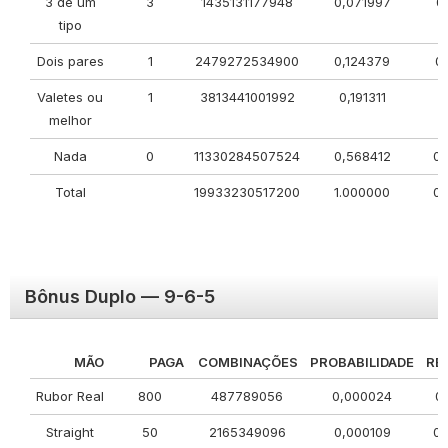
3 de um
3
1435131177948
0,071997
0
tipo
Dois pares
1
2479272534900
0,124379
0
Valetes ou
1
3813441001992
0,191311
0
melhor
Nada
0
11330284507524
0,568412
0,
Total
19933230517200
1.000000
0,
Bônus Duplo — 9-6-5
MÃO
PAGA
COMBINAÇÕES
PROBABILIDADE
RE
Rubor Real
800
487789056
0,000024
0
Straight
50
2165349096
0,000109
0,