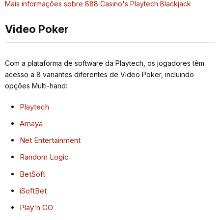
Mais informações sobre 888 Casino's Playtech Blackjack
Video Poker
Com a plataforma de software da Playtech, os jogadores têm
acesso a 8 variantes diferentes de Video Poker, incluindo
opções Multi-hand:
Playtech
Amaya
Net Entertainment
Random Logic
BetSoft
iSoftBet
Play'n GO