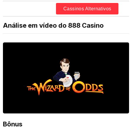
Cassinos Alternativos
Análise em vídeo do 888 Casino
Bônus