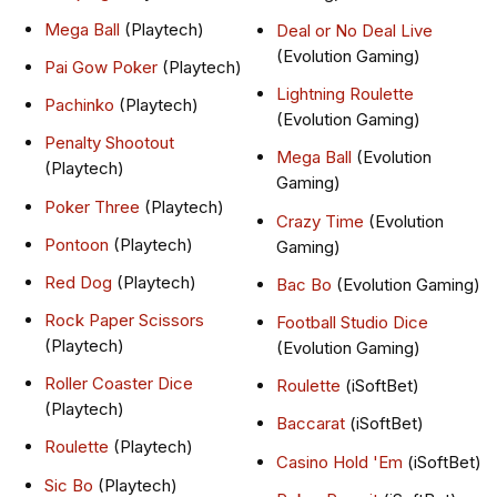
Mega Ball
(Playtech)
Deal or No Deal Live
(Evolution Gaming)
Pai Gow Poker
(Playtech)
Lightning Roulette
Pachinko
(Playtech)
(Evolution Gaming)
Penalty Shootout
Mega Ball
(Evolution
(Playtech)
Gaming)
Poker Three
(Playtech)
Crazy Time
(Evolution
Pontoon
(Playtech)
Gaming)
Red Dog
(Playtech)
Bac Bo
(Evolution Gaming)
Rock Paper Scissors
Football Studio Dice
(Playtech)
(Evolution Gaming)
Roller Coaster Dice
Roulette
(iSoftBet)
(Playtech)
Baccarat
(iSoftBet)
Roulette
(Playtech)
Casino Hold 'Em
(iSoftBet)
Sic Bo
(Playtech)