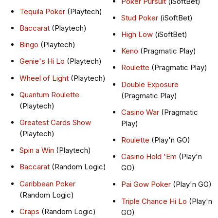
Poker Pursuit
(iSoftBet)
Tequila Poker
(Playtech)
Stud Poker
(iSoftBet)
Baccarat
(Playtech)
High Low
(iSoftBet)
Bingo
(Playtech)
Keno
(Pragmatic Play)
Genie's Hi Lo
(Playtech)
Roulette
(Pragmatic Play)
Wheel of Light
(Playtech)
Double Exposure
Quantum Roulette
(Pragmatic Play)
(Playtech)
Casino War
(Pragmatic
Greatest Cards Show
Play)
(Playtech)
Roulette
(Play'n GO)
Spin a Win
(Playtech)
Casino Hold 'Em
(Play'n
Baccarat
(Random Logic)
GO)
Caribbean Poker
Pai Gow Poker
(Play'n GO)
(Random Logic)
Triple Chance Hi Lo
(Play'n
Craps
(Random Logic)
GO)