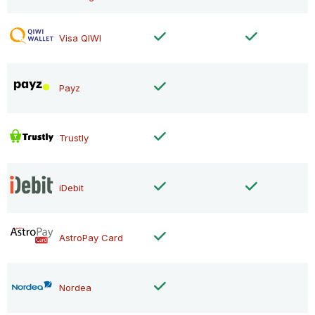
Visa QIWI
Payz
Trustly
iDebit
AstroPay Card
Nordea