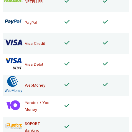
NETELLER
PayPal
Visa Credit
Visa Debit
WebMoney
Yandex / Yoo
Money
SOFORT
Banking