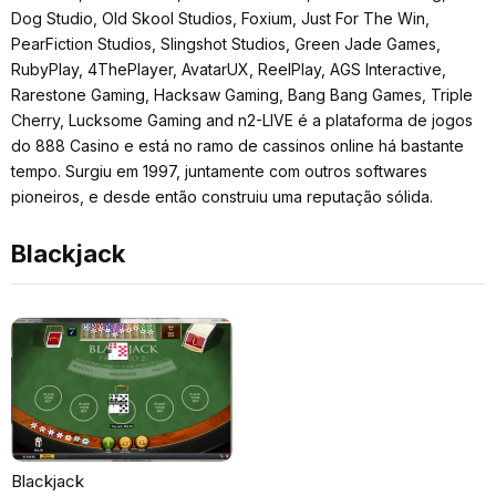
Dog Studio, Old Skool Studios, Foxium, Just For The Win,
PearFiction Studios, Slingshot Studios, Green Jade Games,
RubyPlay, 4ThePlayer, AvatarUX, ReelPlay, AGS Interactive,
Rarestone Gaming, Hacksaw Gaming, Bang Bang Games, Triple
Cherry, Lucksome Gaming and n2-LIVE é a plataforma de jogos
do 888 Casino e está no ramo de cassinos online há bastante
tempo. Surgiu em 1997, juntamente com outros softwares
pioneiros, e desde então construiu uma reputação sólida.
Blackjack
Blackjack