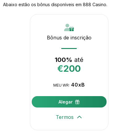
Abaixo estão os bônus disponíveis em 888 Casino.
Bônus de inscrição
100%
até
€200
40xB
MEU WR:
Alegar
Termos