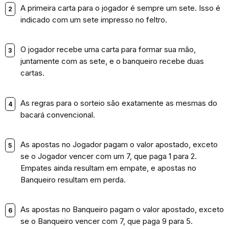
A primeira carta para o jogador é sempre um sete. Isso é
indicado com um sete impresso no feltro.
O jogador recebe uma carta para formar sua mão,
juntamente com as sete, e o banqueiro recebe duas
cartas.
As regras para o sorteio são exatamente as mesmas do
bacará convencional.
As apostas no Jogador pagam o valor apostado, exceto
se o Jogador vencer com um 7, que paga 1 para 2.
Empates ainda resultam em empate, e apostas no
Banqueiro resultam em perda.
As apostas no Banqueiro pagam o valor apostado, exceto
se o Banqueiro vencer com 7, que paga 9 para 5.