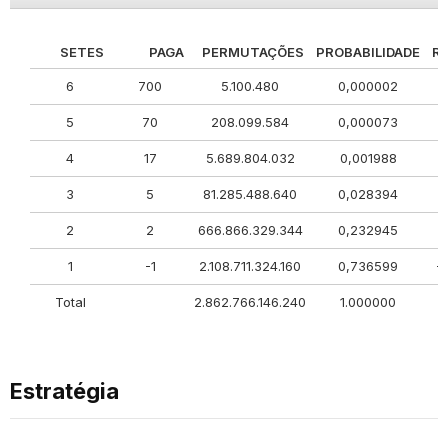
SETES
PAGA
PERMUTAÇÕES
PROBABILIDADE
R
6
700
5.100.480
0,000002
0
5
70
208.099.584
0,000073
0
4
17
5.689.804.032
0,001988
0
3
5
81.285.488.640
0,028394
2
2
666.866.329.344
0,232945
0
1
-1
2.108.711.324.160
0,736599
-
Total
2.862.766.146.240
1.000000
-
Estratégia