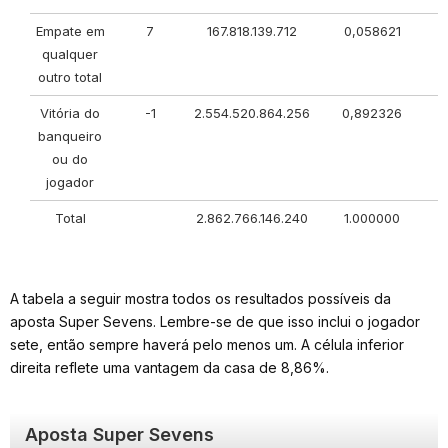
Empate em
7
167.818.139.712
0,058621
qualquer
outro total
Vitória do
-1
2.554.520.864.256
0,892326
-
banqueiro
ou do
jogador
Total
2.862.766.146.240
1.000000
-
A tabela a seguir mostra todos os resultados possíveis da
aposta Super Sevens. Lembre-se de que isso inclui o jogador
sete, então sempre haverá pelo menos um. A célula inferior
direita reflete uma vantagem da casa de 8,86%.
Aposta Super Sevens