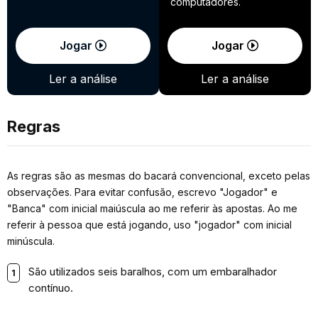
computadores.
Jogar
Jogar
Ler a análise
Ler a análise
Regras
As regras são as mesmas do bacará convencional, exceto pelas
observações. Para evitar confusão, escrevo "Jogador" e
"Banca" com inicial maiúscula ao me referir às apostas. Ao me
referir à pessoa que está jogando, uso "jogador" com inicial
minúscula.
São utilizados seis baralhos, com um embaralhador
contínuo.