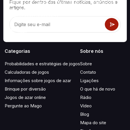
Fique por dentro das últimas notícias, anúncios e
Estratégias e informações matematicamente corretas para
artigos.
jogos de cassino como blackjack, craps, roleta e centenas
de outros jogos disponíveis.
Categorias
Sobre nós
Probabilidades e estratégias de jogos
Sobre
Calculadoras de jogos
Contato
Informações sobre jogos de azar
Ligações
Brinque por diversão
O que há de novo
Jogos de azar online
Rádio
Pergunte ao Mago
Vídeo
Blog
Mapa do site