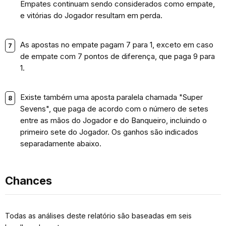
Empates continuam sendo considerados como empate,
e vitórias do Jogador resultam em perda.
As apostas no empate pagam 7 para 1, exceto em caso
de empate com 7 pontos de diferença, que paga 9 para
1.
Existe também uma aposta paralela chamada "Super
Sevens", que paga de acordo com o número de setes
entre as mãos do Jogador e do Banqueiro, incluindo o
primeiro sete do Jogador. Os ganhos são indicados
separadamente abaixo.
Chances
Todas as análises deste relatório são baseadas em seis