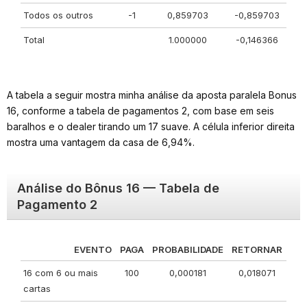
Todos os outros
-1
0,859703
-0,859703
Total
1.000000
-0,146366
A tabela a seguir mostra minha análise da aposta paralela Bonus
16, conforme a tabela de pagamentos 2, com base em seis
baralhos e o dealer tirando um 17 suave. A célula inferior direita
mostra uma vantagem da casa de 6,94%.
Análise do Bônus 16 — Tabela de
Pagamento 2
EVENTO
PAGA
PROBABILIDADE
RETORNAR
16 com 6 ou mais
100
0,000181
0,018071
cartas