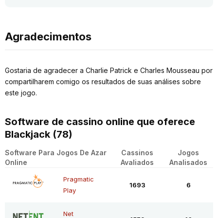
Agradecimentos
Gostaria de agradecer a Charlie Patrick e Charles Mousseau por
compartilharem comigo os resultados de suas análises sobre
este jogo.
Software de cassino online que oferece
Blackjack (78)
Software Para Jogos De Azar
Cassinos
Jogos
Online
Avaliados
Analisados
Pragmatic
1693
6
Play
Net