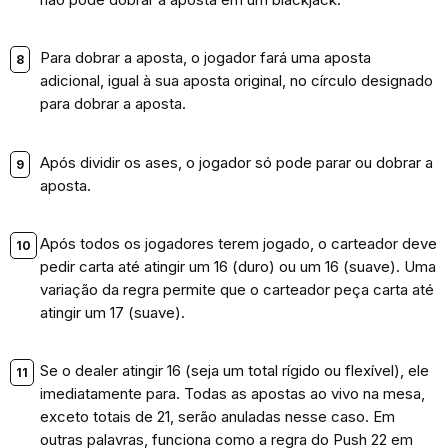
Para dobrar a aposta, o jogador fará uma aposta
adicional, igual à sua aposta original, no círculo designado
para dobrar a aposta.
Após dividir os ases, o jogador só pode parar ou dobrar a
aposta.
Após todos os jogadores terem jogado, o carteador deve
pedir carta até atingir um 16 (duro) ou um 16 (suave). Uma
variação da regra permite que o carteador peça carta até
atingir um 17 (suave).
Se o dealer atingir 16 (seja um total rígido ou flexível), ele
imediatamente para. Todas as apostas ao vivo na mesa,
exceto totais de 21, serão anuladas nesse caso. Em
outras palavras, funciona como a regra do Push 22 em