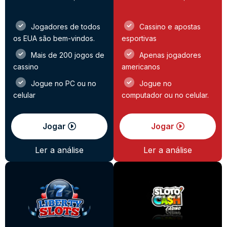
Jogadores de todos
Cassino e apostas
os EUA são bem-vindos.
esportivas
Mais de 200 jogos de
Apenas jogadores
cassino
americanos
Jogue no PC ou no
Jogue no
celular
computador ou no celular.
Jogar
Jogar
Ler a análise
Ler a análise