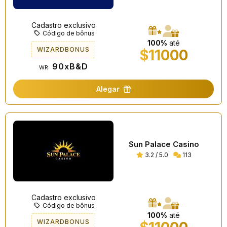
Cadastro exclusivo
Código de bônus
100%
até
WIZARDBONUS
$11000
90xB&D
WR:
Alegar
Sun Palace Casino
3.2 / 5.0
113
Cadastro exclusivo
Código de bônus
100%
até
WIZARDBONUS