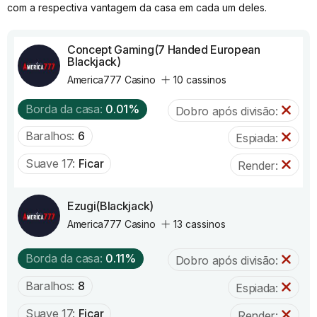
com a respectiva vantagem da casa em cada um deles.
Concept Gaming(7 Handed European
Blackjack)
America777 Casino
10 cassinos
Borda da casa:
0.01%
Dobro após divisão:
Baralhos:
6
Espiada:
Suave 17:
Ficar
Render:
Ezugi(Blackjack)
America777 Casino
13 cassinos
Borda da casa:
0.11%
Dobro após divisão:
Baralhos:
8
Espiada:
Suave 17:
Ficar
Render: