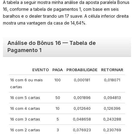
A tabela a seguir mostra minha análise da aposta paralela Bonus
16, conforme a tabela de pagamentos 1, com base em seis
baralhos e o dealer tirando um 17 suave. A célula inferior direita
mostra uma vantagem da casa de 14,64%.
Análise do Bônus 16 — Tabela de
Pagamento 1
EVENTO
PAGA
PROBABILIDADE
RETORNAR
16 com 6 ou mais
100
0,000181
0,018071
cartas
16 com 5 cartas
50
0,001896
0,094813
16 com 4 cartas
10
0,012640
0,126396
16 com 3 cartas
5
0,048658
0,243288
16 com 2 cartas
3
0,076923
0,230769