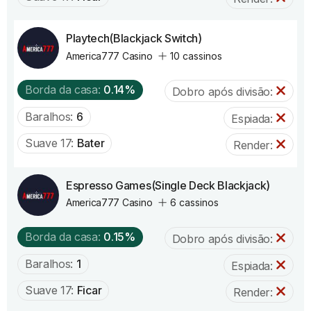
Playtech(Blackjack Switch)
America777 Casino
10 cassinos
Borda da casa:
0.14%
Dobro após divisão:
Baralhos:
6
Espiada:
Suave 17:
Bater
Render:
Espresso Games(Single Deck Blackjack)
America777 Casino
6 cassinos
Borda da casa:
0.15%
Dobro após divisão:
Baralhos:
1
Espiada:
Suave 17:
Ficar
Render: