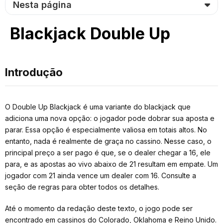
Nesta página
Blackjack Double Up
Introdução
O Double Up Blackjack é uma variante do blackjack que
adiciona uma nova opção: o jogador pode dobrar sua aposta e
parar. Essa opção é especialmente valiosa em totais altos. No
entanto, nada é realmente de graça no cassino. Nesse caso, o
principal preço a ser pago é que, se o dealer chegar a 16, ele
para, e as apostas ao vivo abaixo de 21 resultam em empate. Um
jogador com 21 ainda vence um dealer com 16. Consulte a
seção de regras para obter todos os detalhes.
Até o momento da redação deste texto, o jogo pode ser
encontrado em cassinos do Colorado, Oklahoma e Reino Unido.