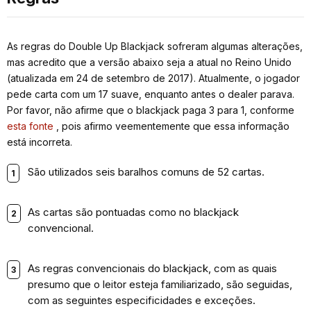
As regras do Double Up Blackjack sofreram algumas alterações,
mas acredito que a versão abaixo seja a atual no Reino Unido
(atualizada em 24 de setembro de 2017). Atualmente, o jogador
pede carta com um 17 suave, enquanto antes o dealer parava.
Por favor, não afirme que o blackjack paga 3 para 1, conforme
esta fonte
, pois afirmo veementemente que essa informação
está incorreta.
São utilizados seis baralhos comuns de 52 cartas.
As cartas são pontuadas como no blackjack
convencional.
As regras convencionais do blackjack, com as quais
presumo que o leitor esteja familiarizado, são seguidas,
com as seguintes especificidades e exceções.